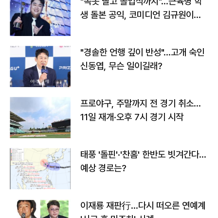
"속옷 빨고 졸업식까지"…근육병 학
생 돌본 공익, 코미디언 김규원이었
다
"경솔한 언행 깊이 반성"…고개 숙인
신동엽, 무슨 일이길래?
프로야구, 주말까지 전 경기 취소…
11일 재개·오후 7시 경기 시작
태풍 '돌핀'·'찬홈' 한반도 빗겨간다…
예상 경로는?
이재룡 재판行…다시 떠오른 연예계