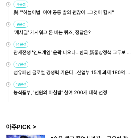
4분전
與 "'하늘이법' 여야 공동 발의 괜찮아…그것이 협치"
9분전
'캐시딜' 캐시워크 돈 버는 퀴즈, 정답은?
14분전
관세전쟁 '엔드게임' 윤곽 나오나…한국 新통상정책 교두보 활
용해야
17분전
섬유패션 글로벌 경쟁력 키운다…산업부 15개 과제 180억 지
원
18분전
농식품부, '천원의 아침밥' 참여 200개 대학 선정
아주PICK >