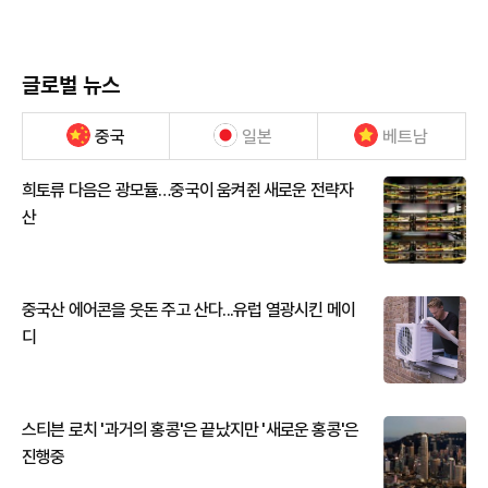
글로벌 뉴스
중국
일본
베트남
희토류 다음은 광모듈…중국이 움켜쥔 새로운 전략자
산
중국산 에어콘을 웃돈 주고 산다...유럽 열광시킨 메이
디
스티븐 로치 '과거의 홍콩'은 끝났지만 '새로운 홍콩'은
진행중