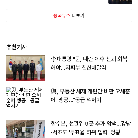
중국뉴스
더보기
추천기사
李대통령 "군, 내란 이후 신뢰 회복
해야…지휘부 헌신해달라"
與, 부동산 세제 개편안 비판 오세훈
에 '맹공'…"공급 억제기"
합수본, 선관위 9곳 추가 압색…강남
·서초도 '투표율 허위 입력' 정황