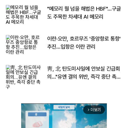
"메모리 월 넘을 해법은 HBF"…구글
도 주목한 차세대 AI 메모리
이란·오만, 호르무즈 '중앙항로 통항'
추진…입항은 이란 관리
靑, 北 탄도미사일에 안보실 긴급회
의…"유엔 결의 위반, 즉각 중단 촉
구"
더보기
arrow_forward_ios