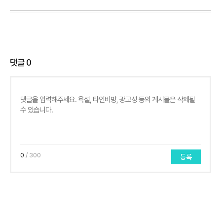
댓글
0
0
/ 300
등록