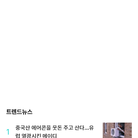
트렌드뉴스
중국산 에어콘을 웃돈 주고 산다...유
1
럽 열광시킨 메이디