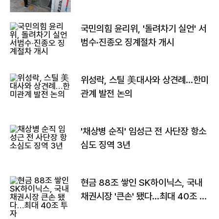
국민의힘 윤리위, '돌려차기 실언' 서
범수·진종오 징계절차 개시
위성락, 스틸 美대사와 상견례…한미
관계 발전 논의
'채상병 순직' 임성근 전 사단장 항소
심도 징역 3년
현금 88조 쌓인 SK하이닉스, 국내
채권시장 '큰손' 됐다…최대 40조 투
자