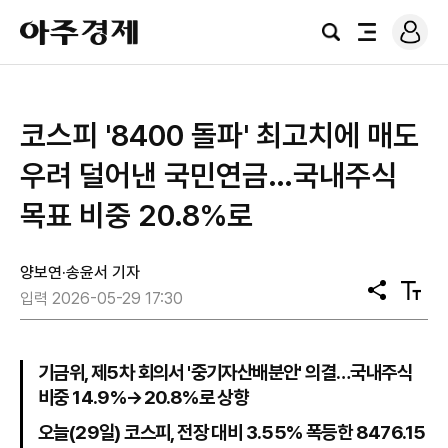
로
아
그
검
전
주
인
색
체
경
메
제
뉴
코스피 '8400 돌파' 최고치에 매도
우려 덜어낸 국민연금…국내주식
목표 비중 20.8%로
양보연·송윤서 기자
공
텍
입력 2026-05-29 17:30
유
스
트
크
기
기금위, 제5차 회의서 '중기자산배분안' 의결…국내주식
비중 14.9%→20.8%로 상향
오늘(29일) 코스피, 전장 대비 3.55% 폭등한 8476.15