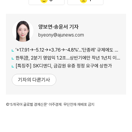
양보연·송윤서 기자
byeony@ajunews.com
'+17.91→-5.12→+3.76→-4.8%'…'단종레' 규제에도 여전히 롤러코스터 타는 코스피
한투證, 2분기 영업익 1.2조…상반기에만 작년 1년치 이익만큼 벌었다
[특징주] SK디앤디, 금감원 유증 정정 요구에 상한가
기자의 다른기사
©'5개국어 글로벌 경제신문' 아주경제. 무단전재·재배포 금지