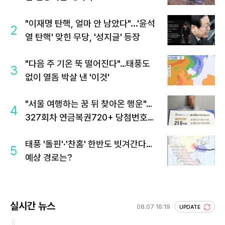
"이재명 탄핵, 얼마 안 남았다"...'윤석
2
열 탄핵' 맞힌 무당, '성지글' 등장
"다음 주 기온 뚝 떨어진다"…태풍도
3
없이 열돔 박살 낸 '이것'
"서울 여행하는 꿈 뒤 찾아온 행운"…
4
327회차 연금복권720+ 당첨번호조
회 주목
태풍 '돌핀'·'찬홈' 한반도 빗겨간다…
5
예상 경로는?
실시간 뉴스
08.07 16:19
UPDATE