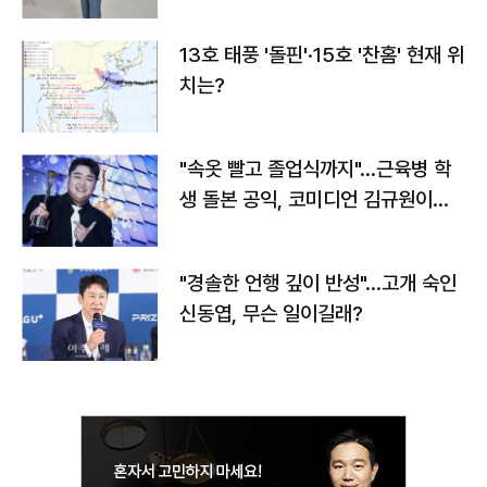
13호 태풍 '돌핀'·15호 '찬홈' 현재 위
치는?
"속옷 빨고 졸업식까지"…근육병 학
생 돌본 공익, 코미디언 김규원이었
다
"경솔한 언행 깊이 반성"…고개 숙인
신동엽, 무슨 일이길래?