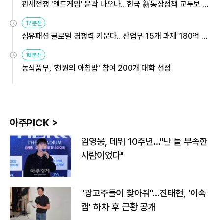
관세전쟁 '엔드게임' 윤곽 나오나…한국 新통상정책 교두보 활
용해야
17분전
섬유패션 글로벌 경쟁력 키운다…산업부 15개 과제 180억 지
원
18분전
농식품부, '천원의 아침밥' 참여 200개 대학 선정
아주PICK >
임영웅, 데뷔 10주년…"난 늘 부족한
사람이었다"
"광고주들이 찾아줘"…진태현, '이숙
캠' 하차 후 근황 공개