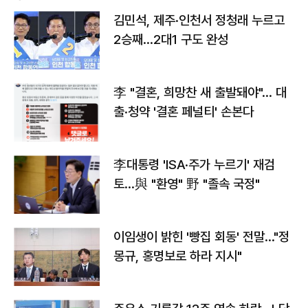
김민석, 제주·인천서 정청래 누르고
2승째…2대1 구도 완성
李 "결혼, 희망찬 새 출발돼야"… 대
출·청약 '결혼 페널티' 손본다
李대통령 'ISA·주가 누르기' 재검
토…與 "환영" 野 "졸속 국정"
이임생이 밝힌 '빵집 회동' 전말…"정
몽규, 홍명보로 하라 지시"