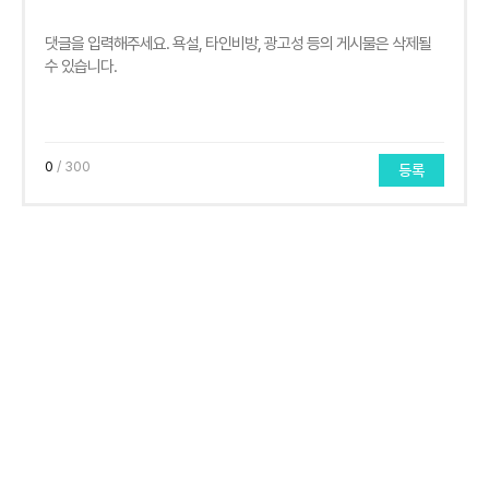
0
/ 300
등록