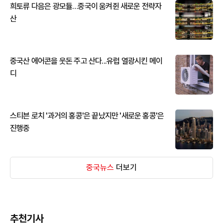
희토류 다음은 광모듈…중국이 움켜쥔 새로운 전략자
산
중국산 에어콘을 웃돈 주고 산다...유럽 열광시킨 메이
디
스티븐 로치 '과거의 홍콩'은 끝났지만 '새로운 홍콩'은
진행중
중국뉴스
더보기
추천기사