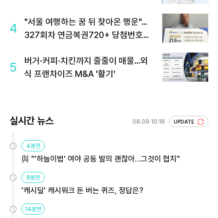
"서울 여행하는 꿈 뒤 찾아온 행운"…
4
327회차 연금복권720+ 당첨번호조
회 주목
버거·커피·치킨까지 줄줄이 매물…외
5
식 프랜차이즈 M&A '활기'
실시간 뉴스
08.09 10:18
UPDATE
4분전
與 "'하늘이법' 여야 공동 발의 괜찮아…그것이 협치"
9분전
'캐시딜' 캐시워크 돈 버는 퀴즈, 정답은?
14분전