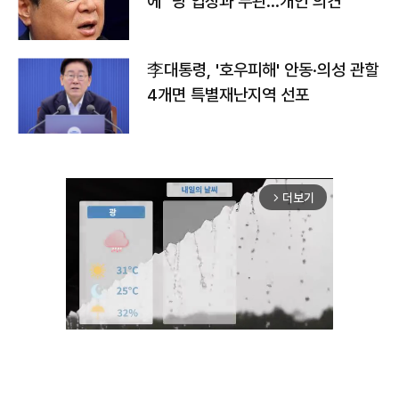
에 "당 입장과 무관…개인 의견"
李대통령, '호우피해' 안동·의성 관할
4개면 특별재난지역 선포
더보기
arrow_forward_ios
Unmute