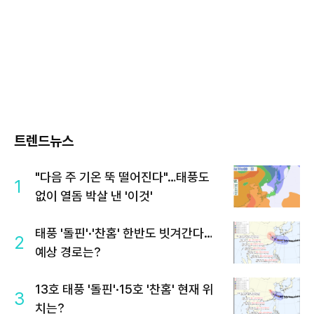
트렌드뉴스
"다음 주 기온 뚝 떨어진다"…태풍도
1
없이 열돔 박살 낸 '이것'
태풍 '돌핀'·'찬홈' 한반도 빗겨간다…
2
예상 경로는?
13호 태풍 '돌핀'·15호 '찬홈' 현재 위
3
치는?