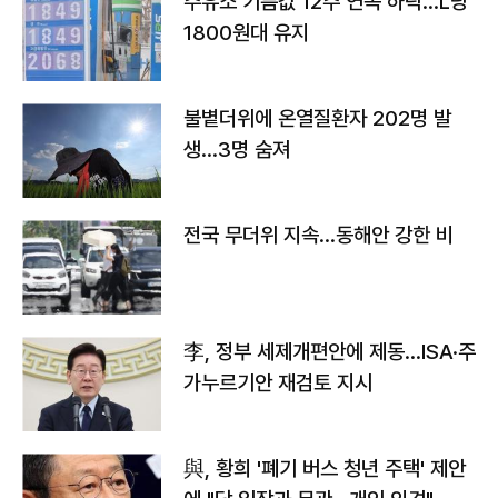
주유소 기름값 12주 연속 하락…L당
1800원대 유지
불볕더위에 온열질환자 202명 발
생…3명 숨져
전국 무더위 지속…동해안 강한 비
李, 정부 세제개편안에 제동…ISA·주
가누르기안 재검토 지시
與, 황희 '폐기 버스 청년 주택' 제안