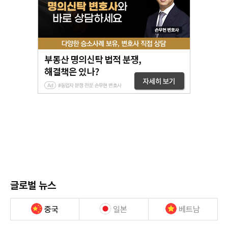
글로벌 뉴스
중국
일본
베트남