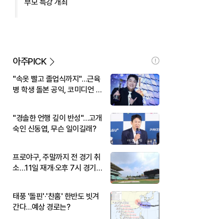
부모 특강 개최
아주PICK
"속옷 빨고 졸업식까지"…근육
병 학생 돌본 공익, 코미디언 김
규원이었다
"경솔한 언행 깊이 반성"…고개
숙인 신동엽, 무슨 일이길래?
프로야구, 주말까지 전 경기 취
소…11일 재개·오후 7시 경기
시작
태풍 '돌핀'·'찬홈' 한반도 빗겨
간다…예상 경로는?