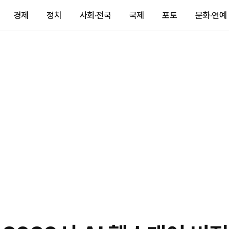
경제
정치
사회·전국
국제
포토
문화·연예