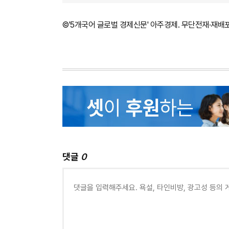
©'5개국어 글로벌 경제신문' 아주경제. 무단전재·재배
댓글
0