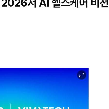
2026서 AI 헬스케어 비전
이
미
지
확
대