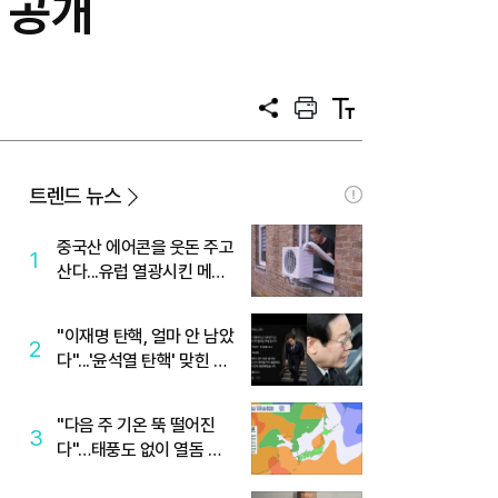
 공개
공
프
텍
유
린
스
트
트
크
기
트렌드 뉴스
중국산 에어콘을 웃돈 주고
1
산다...유럽 열광시킨 메이
디
"이재명 탄핵, 얼마 안 남았
2
다"...'윤석열 탄핵' 맞힌 무
당, '성지글' 등장
"다음 주 기온 뚝 떨어진
3
다"…태풍도 없이 열돔 박
살 낸 '이것'