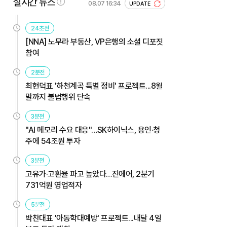
실시간 뉴스
08.07 16:34
UPDATE
24초전
[NNA] 노무라 부동산, VP은행의 소셜 디포짓
참여
2분전
최현덕표 '하천계곡 특별 정비' 프로젝트...8월
말까지 불법행위 단속
3분전
"AI 메모리 수요 대응"…SK하이닉스, 용인·청
주에 54조원 투자
3분전
고유가·고환율 파고 높았다…진에어, 2분기
731억원 영업적자
5분전
박찬대표 '아동학대예방' 프로젝트...내달 4일