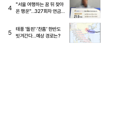
"서울 여행하는 꿈 뒤 찾아
4
온 행운"…327회차 연금
복권720+ 당첨번호조회
주목
태풍 '돌핀'·'찬홈' 한반도
5
빗겨간다…예상 경로는?