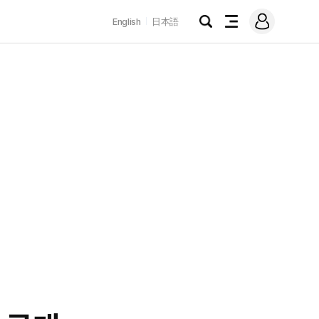
로
English
日本語
그
검
전
인
색
체
메
뉴