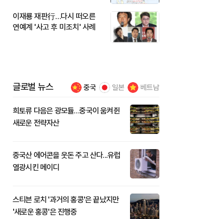
이재룡 재판行…다시 떠오른
연예계 '사고 후 미조치' 사례
글로벌 뉴스
중국
일본
베트남
희토류 다음은 광모듈…중국이 움켜쥔
새로운 전략자산
중국산 에어콘을 웃돈 주고 산다...유럽
열광시킨 메이디
스티븐 로치 '과거의 홍콩'은 끝났지만
'새로운 홍콩'은 진행중