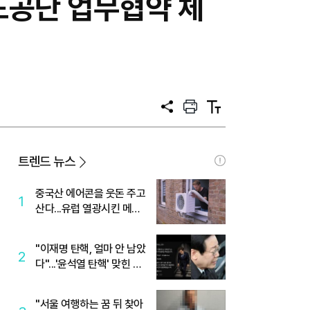
도공단 업무협약 체
공
프
텍
유
린
스
트
트
크
기
트렌드 뉴스
중국산 에어콘을 웃돈 주고
1
산다...유럽 열광시킨 메이
디
"이재명 탄핵, 얼마 안 남았
2
다"...'윤석열 탄핵' 맞힌 무
당, '성지글' 등장
"서울 여행하는 꿈 뒤 찾아