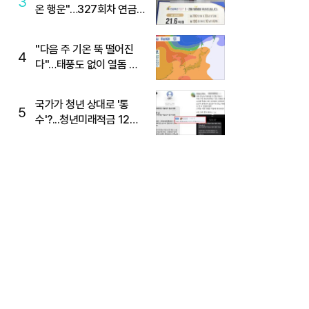
3
온 행운"…327회차 연금
복권720+ 당첨번호조회
주목
"다음 주 기온 뚝 떨어진
4
다"…태풍도 없이 열돔 박
살 낸 '이것'
국가가 청년 상대로 '통
5
수'?...청년미래적금 12%
준다더니 "응, 오류야"