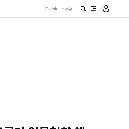
로
English
日本語
그
검
전
인
색
체
메
뉴