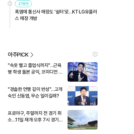
27분전
폭염에 통신사 매장도 '쉼터'로…KT·LG유플러
스 매장 개방
아주PICK
"속옷 빨고 졸업식까지"…근육
병 학생 돌본 공익, 코미디언 김
규원이었다
"경솔한 언행 깊이 반성"…고개
숙인 신동엽, 무슨 일이길래?
프로야구, 주말까지 전 경기 취
소…11일 재개·오후 7시 경기
시작