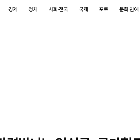
경제
정치
사회·전국
국제
포토
문화·연예