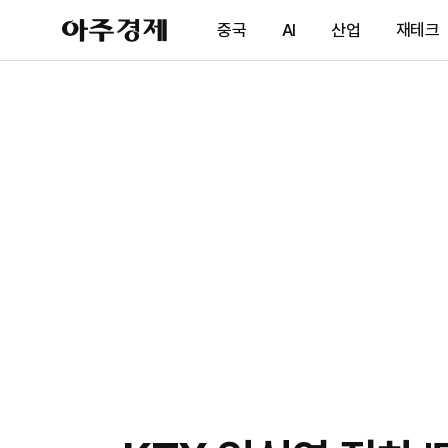
아
중국
AI
산업
재테크
주
경
제