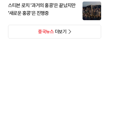
스티븐 로치 '과거의 홍콩'은 끝났지만
'새로운 홍콩'은 진행중
중국뉴스
더보기