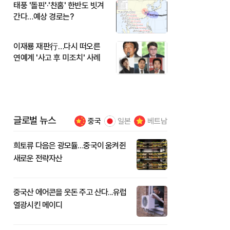
태풍 '돌핀'·'찬홈' 한반도 빗겨
간다…예상 경로는?
이재룡 재판行…다시 떠오른
연예계 '사고 후 미조치' 사례
글로벌 뉴스
중국
일본
베트남
희토류 다음은 광모듈…중국이 움켜쥔
새로운 전략자산
중국산 에어콘을 웃돈 주고 산다...유럽
열광시킨 메이디