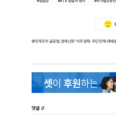
#임실군
#KTX 임실역 정차
#국가철도공단
©'5개국어 글로벌 경제신문' 아주경제. 무단전재·재배
댓글
0