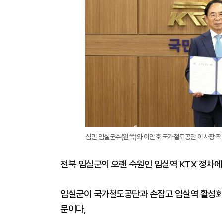
심민 임실군수(왼쪽)와 이안호 국가철도공단 이사장 직무
전북 임실군의 오랜 숙원인 임실역 KTX 정차에
임실군이 국가철도공단과 손잡고 임실역 활성화
문이다,