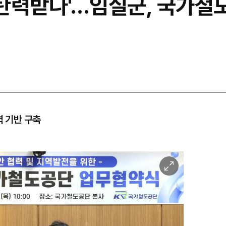
 '탄력받나'…임실군, 국가철
력 기반 구축
이
미
지
확
대