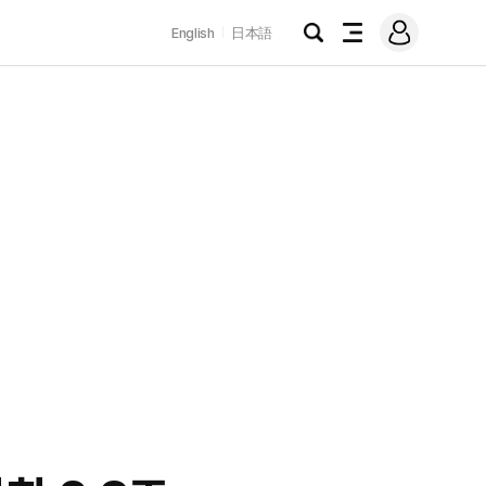
로
English
日本語
그
검
전
인
색
체
메
뉴