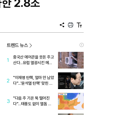
한 2.8조
공
프
텍
유
린
스
트
트
크
기
트렌드 뉴스
중국산 에어콘을 웃돈 주고
1
산다...유럽 열광시킨 메이
디
"이재명 탄핵, 얼마 안 남았
2
다"...'윤석열 탄핵' 맞힌 무
당, '성지글' 등장
"다음 주 기온 뚝 떨어진
3
다"…태풍도 없이 열돔 박
살 낸 '이것'