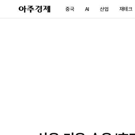
아
중국
AI
산업
재테크
주
경
제