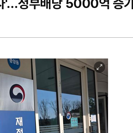
자'…정부배당 5000억 증가
이
미
지
확
대