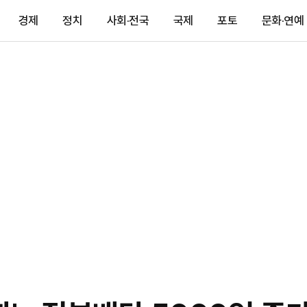
경제
정치
사회·전국
국제
포토
문화·연예