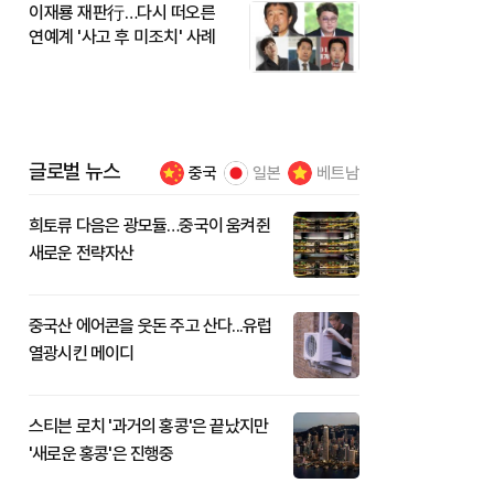
이재룡 재판行…다시 떠오른
연예계 '사고 후 미조치' 사례
글로벌 뉴스
중국
일본
베트남
희토류 다음은 광모듈…중국이 움켜쥔
새로운 전략자산
중국산 에어콘을 웃돈 주고 산다...유럽
열광시킨 메이디
스티븐 로치 '과거의 홍콩'은 끝났지만
'새로운 홍콩'은 진행중