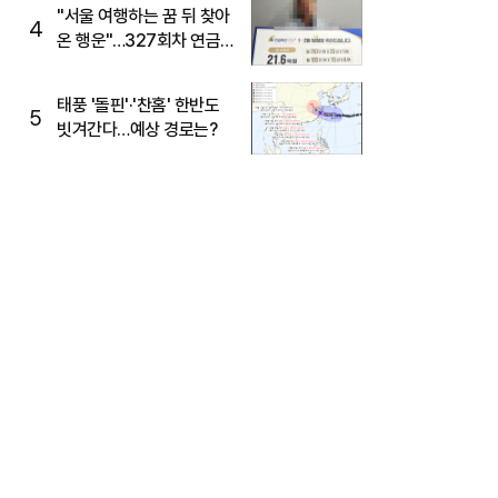
"서울 여행하는 꿈 뒤 찾아
4
온 행운"…327회차 연금
복권720+ 당첨번호조회
주목
태풍 '돌핀'·'찬홈' 한반도
5
빗겨간다…예상 경로는?