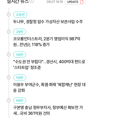
실시간 뉴스
08.07 16:19
UPDATE
21초전
두나무, 경찰청 압수 가상자산 보관사업 수주
2분전
코오롱인더스트리, 2분기 영업이익 987억
원...전년比 118% 증가
5분전
"수도권 안 부럽다"…경산시, 400억대 펀드로
'스타트업' 정조준
5분전
이용우 부여군수, 폭염·화재 '복합재난' 현장 대
응 강화
6분전
구본영 충남 정무부지사, 정부예산 확보전 가
세…국비 361억원 건의