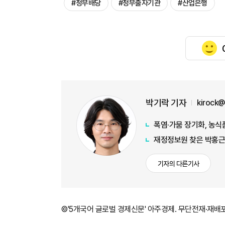
#정부배당
#정부출자기관
#산업은행
박기락 기자
kirock
폭염·가뭄 장기화, 농식
재정정보원 찾은 박홍근 
기자의 다른기사
©'5개국어 글로벌 경제신문' 아주경제. 무단전재·재배