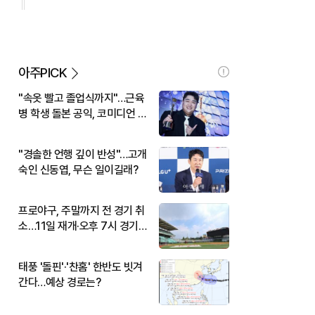
아주PICK
"속옷 빨고 졸업식까지"…근육
병 학생 돌본 공익, 코미디언 김
규원이었다
"경솔한 언행 깊이 반성"…고개
숙인 신동엽, 무슨 일이길래?
프로야구, 주말까지 전 경기 취
소…11일 재개·오후 7시 경기
시작
태풍 '돌핀'·'찬홈' 한반도 빗겨
간다…예상 경로는?