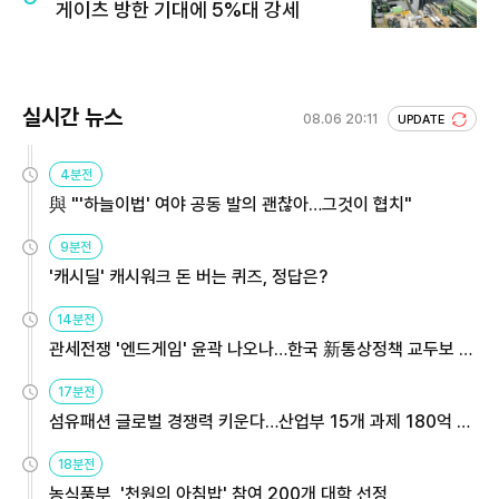
게이츠 방한 기대에 5%대 강세
실시간 뉴스
08.06 20:11
UPDATE
4분전
與 "'하늘이법' 여야 공동 발의 괜찮아…그것이 협치"
9분전
'캐시딜' 캐시워크 돈 버는 퀴즈, 정답은?
14분전
관세전쟁 '엔드게임' 윤곽 나오나…한국 新통상정책 교두보 활
용해야
17분전
섬유패션 글로벌 경쟁력 키운다…산업부 15개 과제 180억 지
원
18분전
농식품부, '천원의 아침밥' 참여 200개 대학 선정