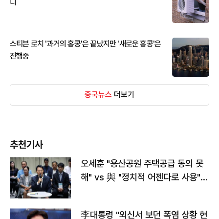
디
스티븐 로치 '과거의 홍콩'은 끝났지만 '새로운 홍콩'은
진행중
중국뉴스
더보기
추천기사
오세훈 "용산공원 주택공급 동의 못
해" vs 與 "정치적 어젠다로 사용"
맞불
李대통령 "외신서 보던 폭염 상황 현