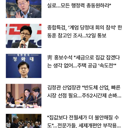
실로…모든 행정력 총동원하라"
종합특검, '계엄 당정대 회의 참석' 한
동훈 참고인 조사...12일 통보
靑 홍보수석 "세금으로 집값 잡겠다
는 생각 없어…주택 공급 '속도전'"
김정관 산업장관 "반도체 산업, 빠른
시장 선점 필요…주52시간제 손봐
야"
"집값보다 전월세가 더 불안해질 수
도"…전문가들, 세제개편안 부작용