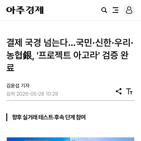
로
아
그
검
전
주
인
색
체
경
메
제
뉴
결제 국경 넘는다…국민·신한·우리·
농협銀, '프로젝트 아고라' 검증 완
료
김윤섭 기자
공
텍
입력 2026-05-28 10:29
유
스
트
크
기
향후 실거래 테스트·후속 단계 참여