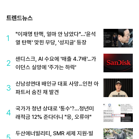
트렌드뉴스
"이재명 탄핵, 얼마 안 남았다"...'윤석
1
열 탄핵' 맞힌 무당, '성지글' 등장
샌디스크, AI 수요에 '매출 4.7배'…가
2
이던스 실망에 '주가는 하락'
신남성연대 배인규 대표 사망…인천 아
3
파트서 숨진 채 발견
국가가 청년 상대로 '통수'?...청년미
4
래적금 12% 준다더니 "응, 오류야"
두산에너빌리티, SMR 세제 지원·빌
5