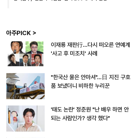
아주PICK >
이재룡 재판行…다시 떠오른 연예계
'사고 후 미조치' 사례
"한국산 물은 안마셔"…日 지진 구호
품 보냈더니 비하한 누리꾼
'태도 논란' 정준원 "난 배우 하면 안
되는 사람인가? 생각 했다"