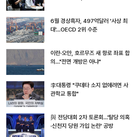
우려
6월 경상흑자, 497억달러 '사상 최
대'…OECD 2위 수준
이란·오만, 호르무즈 새 항로 좌표 합
의…"전면 개방은 아냐"
李대통령 "쿠데타 소지 없애려면 사
관학교 통합"
與 전당대회 2차 토론회…'탈당 의혹
·신천지 당원 가입 논란' 공방