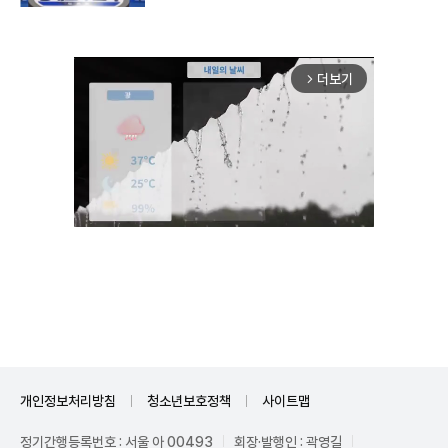
더보기
arrow_forward_ios
Unmute
개인정보처리방침
청소년보호정책
사이트맵
정기간행등록번호 : 서울 아 00493
회장·발행인 : 곽영길