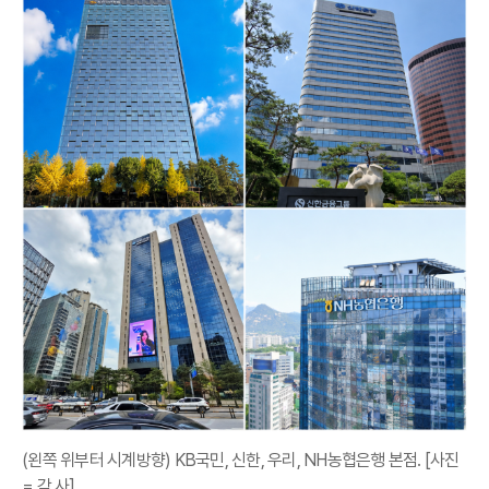
(왼쪽 위부터 시계방향) KB국민, 신한, 우리, NH농협은행 본점. [사진
= 각 사]