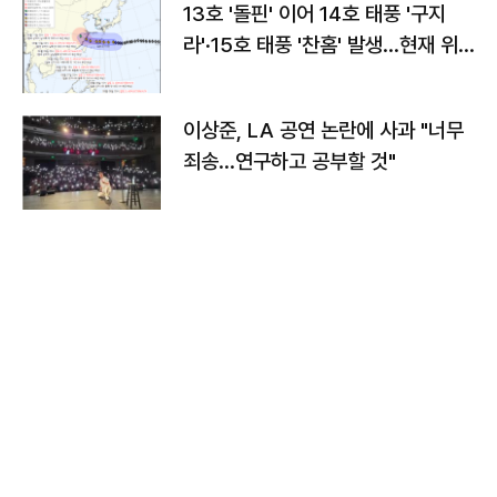
13호 '돌핀' 이어 14호 태풍 '구지
라'·15호 태풍 '찬홈' 발생…현재 위
치와 이동경로는?
이상준, LA 공연 논란에 사과 "너무
죄송…연구하고 공부할 것"