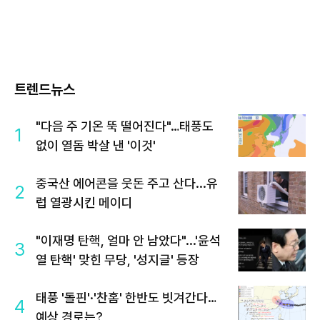
트렌드뉴스
"다음 주 기온 뚝 떨어진다"…태풍도
1
없이 열돔 박살 낸 '이것'
중국산 에어콘을 웃돈 주고 산다...유
2
럽 열광시킨 메이디
"이재명 탄핵, 얼마 안 남았다"...'윤석
3
열 탄핵' 맞힌 무당, '성지글' 등장
태풍 '돌핀'·'찬홈' 한반도 빗겨간다…
4
예상 경로는?