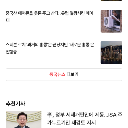
중국산 에어콘을 웃돈 주고 산다...유럽 열광시킨 메이
디
스티븐 로치 '과거의 홍콩'은 끝났지만 '새로운 홍콩'은
진행중
중국뉴스
더보기
추천기사
李, 정부 세제개편안에 제동…ISA·주
가누르기안 재검토 지시