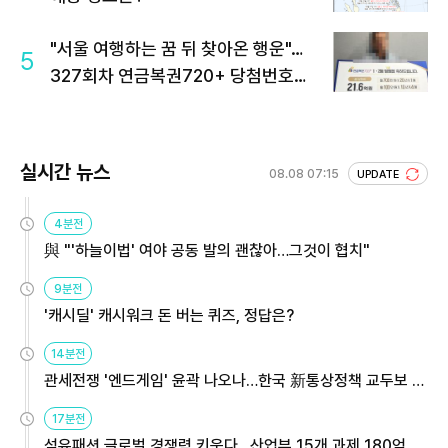
"서울 여행하는 꿈 뒤 찾아온 행운"…
5
327회차 연금복권720+ 당첨번호조
회 주목
실시간 뉴스
08.08 07:15
UPDATE
4분전
與 "'하늘이법' 여야 공동 발의 괜찮아…그것이 협치"
9분전
'캐시딜' 캐시워크 돈 버는 퀴즈, 정답은?
14분전
관세전쟁 '엔드게임' 윤곽 나오나…한국 新통상정책 교두보 활
용해야
17분전
섬유패션 글로벌 경쟁력 키운다…산업부 15개 과제 180억 지