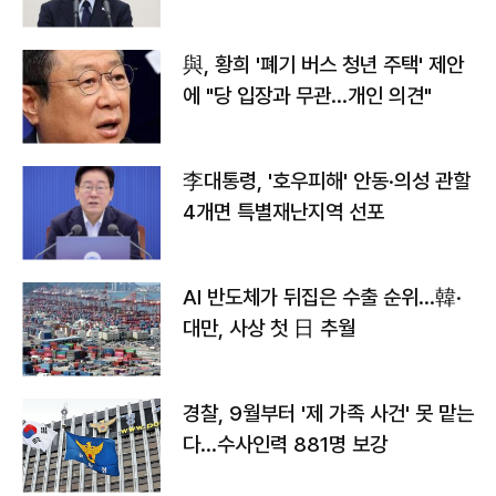
與, 황희 '폐기 버스 청년 주택' 제안
에 "당 입장과 무관…개인 의견"
李대통령, '호우피해' 안동·의성 관할
4개면 특별재난지역 선포
AI 반도체가 뒤집은 수출 순위…韓·
대만, 사상 첫 日 추월
경찰, 9월부터 '제 가족 사건' 못 맡는
다…수사인력 881명 보강