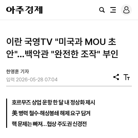
로
아
그
검
전
주
인
색
체
경
메
제
뉴
이란 국영TV "미국과 MOU 초
안"…백악관 "완전한 조작" 부인
한영훈 기자
공
텍
입력 2026-05-28 07:04
유
스
트
크
기
호르무즈 상업 운항 한 달 내 정상화 제시
美 병력 철수·해상봉쇄 해제 요구 담겨
핵 문제는 빠져…협상 주도권 신경전