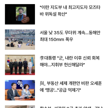
"이란 지도부 내 최고지도자 모즈타
바 위독설 확산"
서울 낮 35도 무더위 계속…동해안
최대 150㎜ 폭우
李대통령 "군, 내란 이후 신뢰 회복
해야…지휘부 헌신해달라"
與, 부동산 세제 개편안 비판 오세훈
에 '맹공'…"공급 억제기"