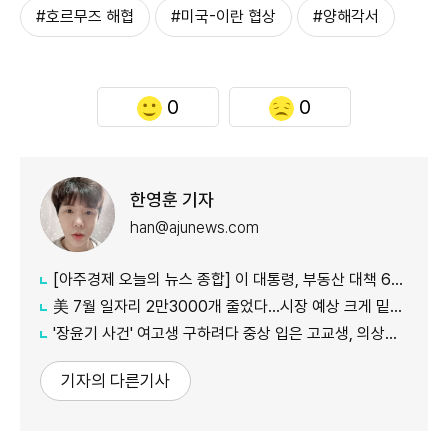
#호르무즈 해협
#미국-이란 협상
#양해각서
0
0
한영훈 기자
han@ajunews.com
[아주경제 오늘의 뉴스 종합] 이 대통령, 부동산 대책 6시간 점검…"기존 방식 벗어나 과감히 실행" 外
美 7월 일자리 2만3000개 줄었다…시장 예상 크게 밑돈 '고용 쇼크'
'장윤기 사건' 여고생 구하려다 중상 입은 고교생, 의상자 인정
기자의 다른기사