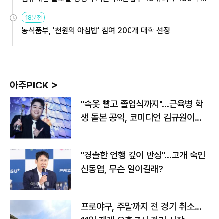
원
18분전
농식품부, '천원의 아침밥' 참여 200개 대학 선정
아주PICK >
"속옷 빨고 졸업식까지"…근육병 학
생 돌본 공익, 코미디언 김규원이었
다
"경솔한 언행 깊이 반성"…고개 숙인
신동엽, 무슨 일이길래?
프로야구, 주말까지 전 경기 취소…