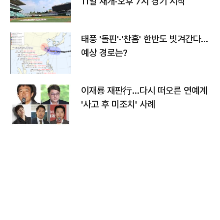
11일 재개·오후 7시 경기 시작
태풍 '돌핀'·'찬홈' 한반도 빗겨간다…
예상 경로는?
이재룡 재판行…다시 떠오른 연예계
'사고 후 미조치' 사례