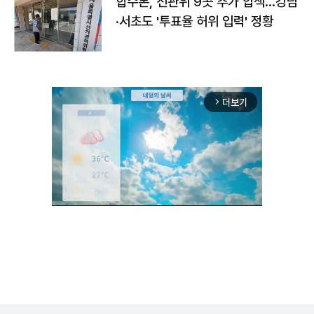
합수본, 선관위 9곳 추가 압색…강남
·서초도 '투표율 허위 입력' 정황
더보기
arrow_forward_ios
Unmute