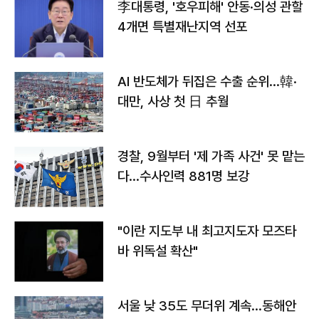
李대통령, '호우피해' 안동·의성 관할
4개면 특별재난지역 선포
AI 반도체가 뒤집은 수출 순위…韓·
대만, 사상 첫 日 추월
경찰, 9월부터 '제 가족 사건' 못 맡는
다…수사인력 881명 보강
"이란 지도부 내 최고지도자 모즈타
바 위독설 확산"
서울 낮 35도 무더위 계속…동해안