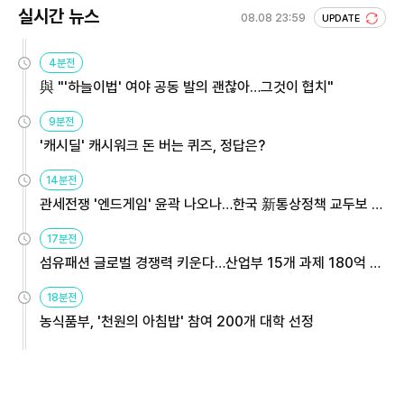
실시간 뉴스
08.08 23:59
UPDATE
4분전
與 "'하늘이법' 여야 공동 발의 괜찮아…그것이 협치"
9분전
'캐시딜' 캐시워크 돈 버는 퀴즈, 정답은?
14분전
관세전쟁 '엔드게임' 윤곽 나오나…한국 新통상정책 교두보 활
용해야
17분전
섬유패션 글로벌 경쟁력 키운다…산업부 15개 과제 180억 지
원
18분전
농식품부, '천원의 아침밥' 참여 200개 대학 선정