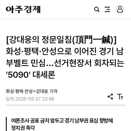
로
아
그
검
전
주
인
색
체
경
메
제
뉴
[강대웅의 정문일침(頂門一鍼)]
화성·평택·안성으로 이어진 경기 남
부벨트 민심...선거현장서 회자되는
'5090' 대세론
화성·평택·안성=강대웅 기자
공
텍
입력 2026-05-27 23:48
유
스
트
크
기
여론조사 공표 금지 앞두고 경기 남부권 표심 향방에
정치권 촉각