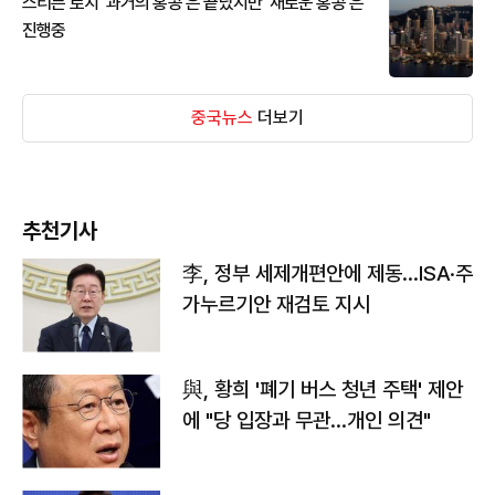
스티븐 로치 '과거의 홍콩'은 끝났지만 '새로운 홍콩'은
진행중
중국뉴스
더보기
추천기사
李, 정부 세제개편안에 제동…ISA·주
가누르기안 재검토 지시
與, 황희 '폐기 버스 청년 주택' 제안
에 "당 입장과 무관…개인 의견"