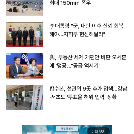
최대 150㎜ 폭우
李대통령 "군, 내란 이후 신뢰 회복
해야…지휘부 헌신해달라"
與, 부동산 세제 개편안 비판 오세훈
에 '맹공'…"공급 억제기"
합수본, 선관위 9곳 추가 압색…강남
·서초도 '투표율 허위 입력' 정황
더보기
arrow_forward_ios