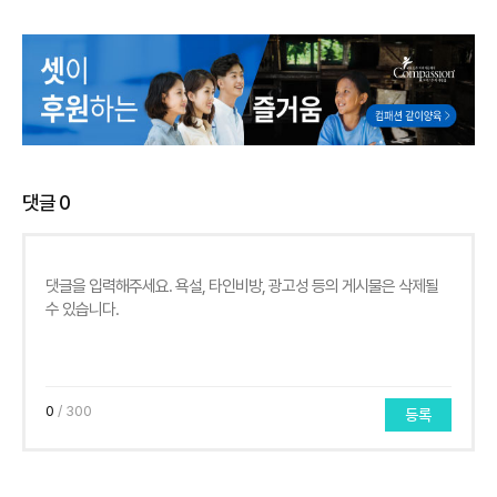
댓글
0
0
/ 300
등록