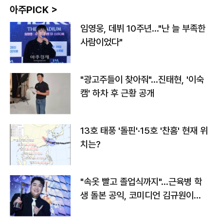
아주PICK >
임영웅, 데뷔 10주년…"난 늘 부족한
사람이었다"
"광고주들이 찾아줘"…진태현, '이숙
캠' 하차 후 근황 공개
13호 태풍 '돌핀'·15호 '찬홈' 현재 위
치는?
"속옷 빨고 졸업식까지"…근육병 학
생 돌본 공익, 코미디언 김규원이었
다