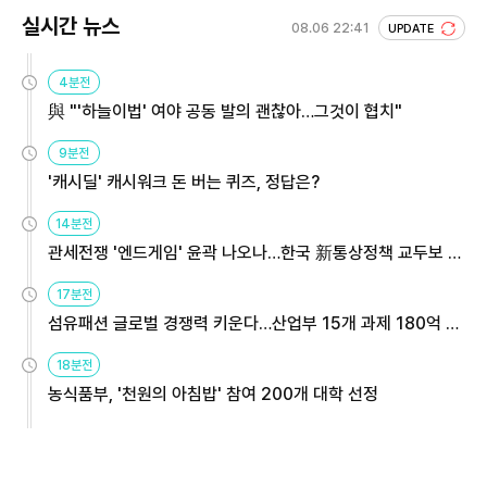
실시간 뉴스
08.06 22:41
UPDATE
4분전
與 "'하늘이법' 여야 공동 발의 괜찮아…그것이 협치"
9분전
'캐시딜' 캐시워크 돈 버는 퀴즈, 정답은?
14분전
관세전쟁 '엔드게임' 윤곽 나오나…한국 新통상정책 교두보 활
용해야
17분전
섬유패션 글로벌 경쟁력 키운다…산업부 15개 과제 180억 지
원
18분전
농식품부, '천원의 아침밥' 참여 200개 대학 선정