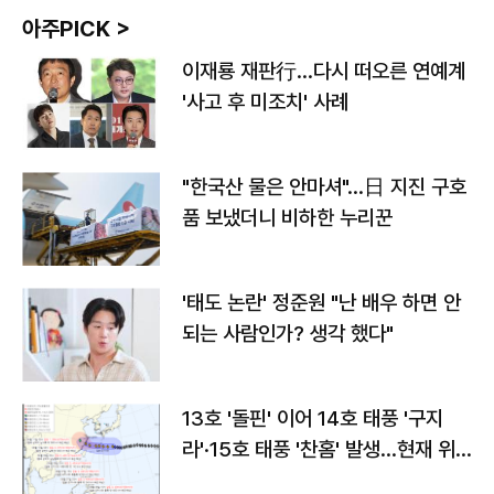
아주PICK >
이재룡 재판行…다시 떠오른 연예계
'사고 후 미조치' 사례
"한국산 물은 안마셔"…日 지진 구호
품 보냈더니 비하한 누리꾼
'태도 논란' 정준원 "난 배우 하면 안
되는 사람인가? 생각 했다"
13호 '돌핀' 이어 14호 태풍 '구지
라'·15호 태풍 '찬홈' 발생…현재 위
치와 이동경로는?