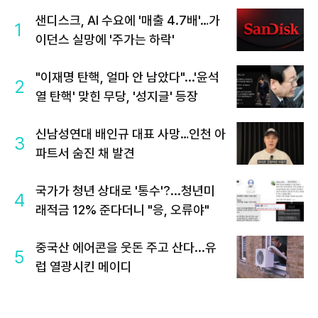
샌디스크, AI 수요에 '매출 4.7배'…가
1
이던스 실망에 '주가는 하락'
"이재명 탄핵, 얼마 안 남았다"...'윤석
2
열 탄핵' 맞힌 무당, '성지글' 등장
신남성연대 배인규 대표 사망…인천 아
3
파트서 숨진 채 발견
국가가 청년 상대로 '통수'?...청년미
4
래적금 12% 준다더니 "응, 오류야"
중국산 에어콘을 웃돈 주고 산다...유
5
럽 열광시킨 메이디