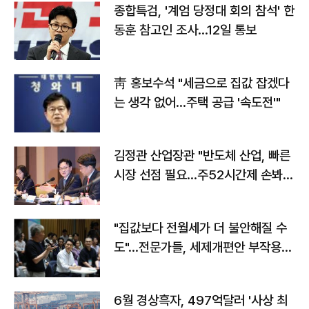
종합특검, '계엄 당정대 회의 참석' 한
동훈 참고인 조사...12일 통보
靑 홍보수석 "세금으로 집값 잡겠다
는 생각 없어…주택 공급 '속도전'"
김정관 산업장관 "반도체 산업, 빠른
시장 선점 필요…주52시간제 손봐
야"
"집값보다 전월세가 더 불안해질 수
도"…전문가들, 세제개편안 부작용
우려
6월 경상흑자, 497억달러 '사상 최