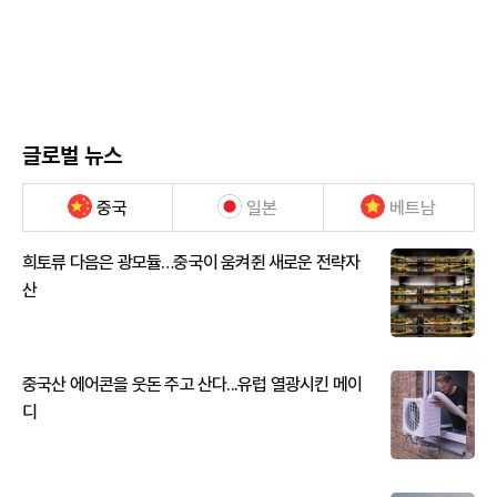
글로벌 뉴스
중국
일본
베트남
희토류 다음은 광모듈…중국이 움켜쥔 새로운 전략자
산
중국산 에어콘을 웃돈 주고 산다...유럽 열광시킨 메이
디