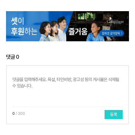
댓글
0
0
/ 300
등록