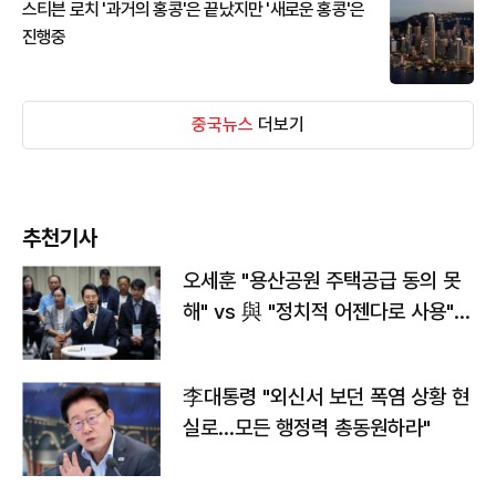
스티븐 로치 '과거의 홍콩'은 끝났지만 '새로운 홍콩'은
진행중
중국뉴스
더보기
추천기사
오세훈 "용산공원 주택공급 동의 못
해" vs 與 "정치적 어젠다로 사용"
맞불
李대통령 "외신서 보던 폭염 상황 현
실로…모든 행정력 총동원하라"