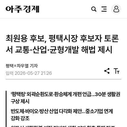
로
아
그
검
전
주
인
색
체
경
메
제
뉴
최원용 후보, 평택시장 후보자 토론
서 교통·산업·균형개발 해법 제시
평택=차우열 기자
공
텍
입력 2026-05-27 21:26
유
스
트
크
기
'평택링' 외곽순환도로·환승체계 개편 언급...30분 생활권
구상 제시
반도체·바이오·방산 산업 다각화 제안...중소기업 연계
강화 강조