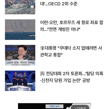
대'…OECD 2위 수준
이란·오만, 호르무즈 새 항로 좌표 합
의…"전면 개방은 아냐"
李대통령 "쿠데타 소지 없애려면 사
관학교 통합"
與 전당대회 2차 토론회…'탈당 의혹
·신천지 당원 가입 논란' 공방
더보기
arrow_forward_ios