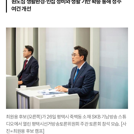
원도심 생활환경·빈집 정비와 생활 기반 확충 통해 정주
여건 개선
최원용 후보(오른쪽)가 26일 평택시 죽백동 소재 SKB 기남방송 스튜
디오에서 열린 평택시선거방송토론위원회 주관 토론회 참석 모습. [사
진=최원용 후보 캠프]