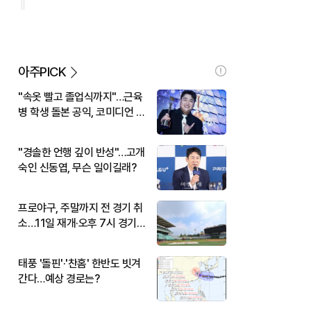
아주PICK
"속옷 빨고 졸업식까지"…근육
병 학생 돌본 공익, 코미디언 김
규원이었다
"경솔한 언행 깊이 반성"…고개
숙인 신동엽, 무슨 일이길래?
프로야구, 주말까지 전 경기 취
소…11일 재개·오후 7시 경기
시작
태풍 '돌핀'·'찬홈' 한반도 빗겨
간다…예상 경로는?