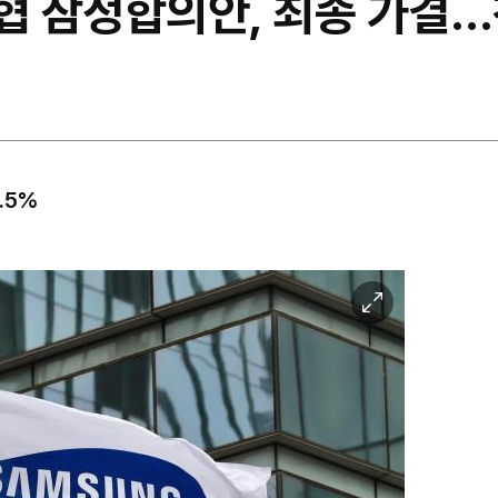
협 잠정합의안, 최종 가결…
.5%
이
미
지
확
대