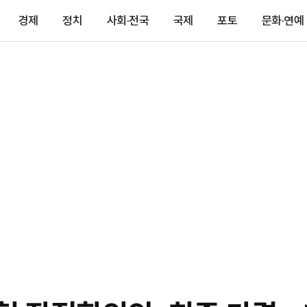
경제
정치
사회·전국
국제
포토
문화·연예