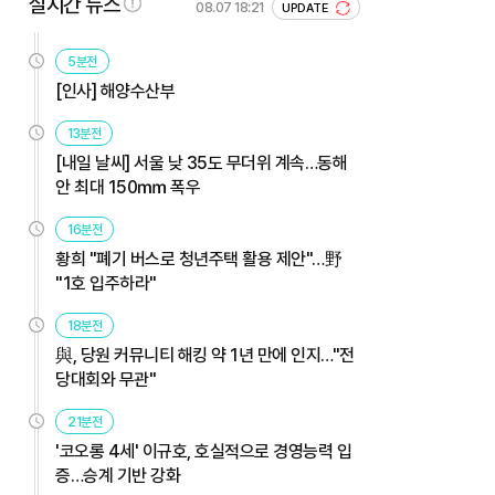
실시간 뉴스
08.07 18:21
UPDATE
5분전
[인사] 해양수산부
13분전
[내일 날씨] 서울 낮 35도 무더위 계속…동해
안 최대 150㎜ 폭우
16분전
황희 "폐기 버스로 청년주택 활용 제안"…野
"1호 입주하라"
18분전
與, 당원 커뮤니티 해킹 약 1년 만에 인지…"전
당대회와 무관"
21분전
'코오롱 4세' 이규호, 호실적으로 경영능력 입
증…승계 기반 강화