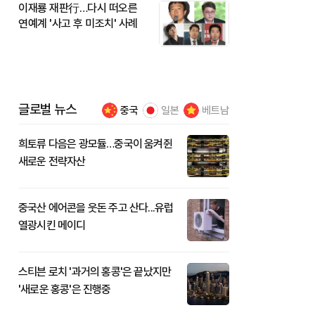
이재룡 재판行…다시 떠오른
연예계 '사고 후 미조치' 사례
글로벌 뉴스
중국
일본
베트남
희토류 다음은 광모듈…중국이 움켜쥔
새로운 전략자산
중국산 에어콘을 웃돈 주고 산다...유럽
열광시킨 메이디
스티븐 로치 '과거의 홍콩'은 끝났지만
'새로운 홍콩'은 진행중