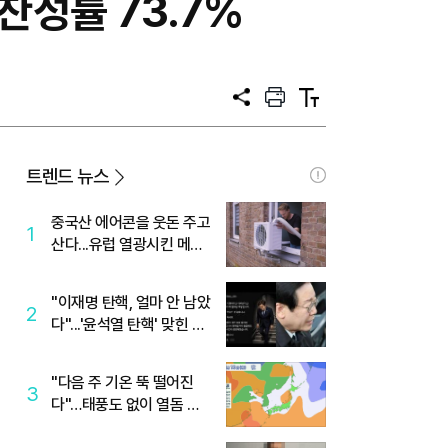
찬성률 73.7%
공
프
텍
유
린
스
트
트
크
기
트렌드 뉴스
중국산 에어콘을 웃돈 주고
1
산다...유럽 열광시킨 메이
디
"이재명 탄핵, 얼마 안 남았
2
다"...'윤석열 탄핵' 맞힌 무
당, '성지글' 등장
"다음 주 기온 뚝 떨어진
3
다"…태풍도 없이 열돔 박
살 낸 '이것'