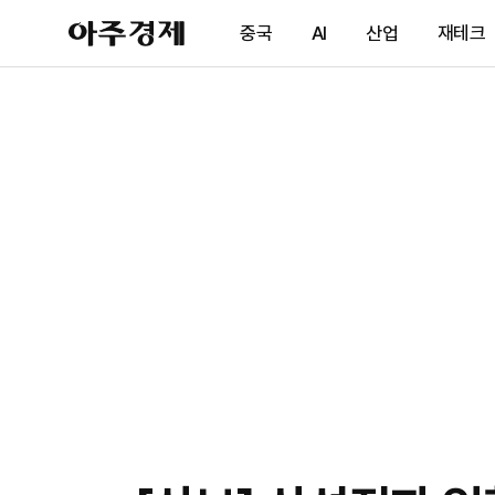
아
중국
AI
산업
재테크
주
경
제