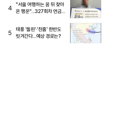
"서울 여행하는 꿈 뒤 찾아
4
온 행운"…327회차 연금
복권720+ 당첨번호조회
주목
태풍 '돌핀'·'찬홈' 한반도
5
빗겨간다…예상 경로는?