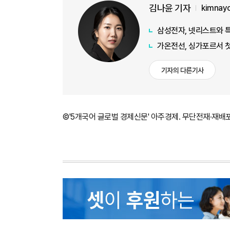
김나윤 기자
kimnay
삼성전자, 넷리스트와 
가온전선, 싱가포르서 첫
기자의 다른기사
©'5개국어 글로벌 경제신문' 아주경제. 무단전재·재배