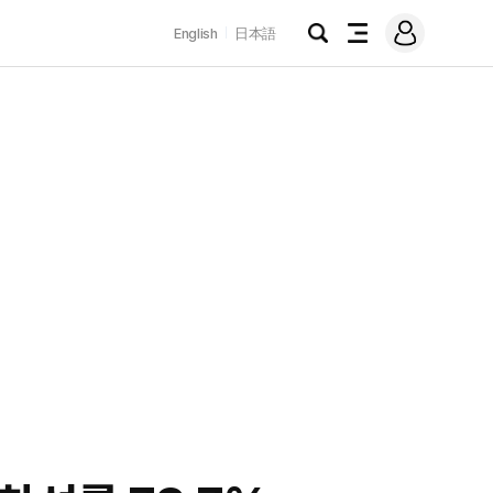
로
English
日本語
그
검
전
인
색
체
메
뉴