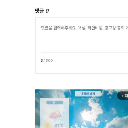
댓글
0
0
/ 300
더
arrow_forward_ios