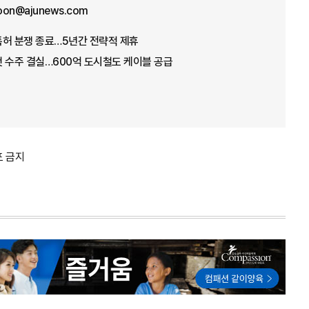
oon@ajunews.com
특허 분쟁 종료…5년간 전략적 제휴
 수주 결실…600억 도시철도 케이블 공급
포 금지