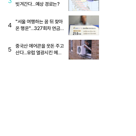
3
빗겨간다…예상 경로는?
"서울 여행하는 꿈 뒤 찾아
4
온 행운"…327회차 연금
복권720+ 당첨번호조회
주목
중국산 에어콘을 웃돈 주고
5
산다...유럽 열광시킨 메이
디