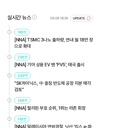
실시간 뉴스
08.08 18:36
UPDATE
19분전
[NNA] TSMC 3나노 출하량, 연내 월 18만 장
으로 확대
23분전
[NNA] 기아 상용 EV 밴 'PV5', 태국 출시
24분전
"SK하이닉스, 中 충칭 반도체 공장 지분 매각
검토"
26분전
[NNA] 필리핀 부호 순위, 1위는 라존 회장
31분전
[NNA] 말레이시아 연방경찰, 닛산 '킥스 e-파