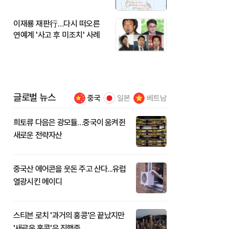
이재룡 재판行…다시 떠오른
연예계 '사고 후 미조치' 사례
글로벌 뉴스
중국
일본
베트남
희토류 다음은 광모듈…중국이 움켜쥔
새로운 전략자산
중국산 에어콘을 웃돈 주고 산다...유럽
열광시킨 메이디
스티븐 로치 '과거의 홍콩'은 끝났지만
'새로운 홍콩'은 진행중