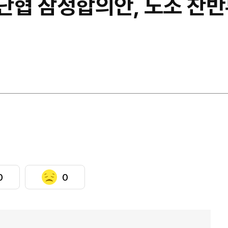
단협 잠정합의안, 노조 찬반
0
0