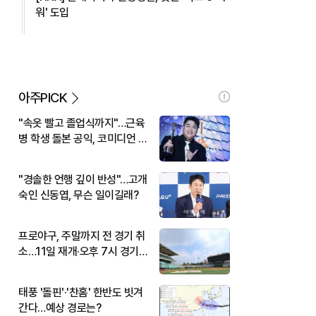
워' 도입
아주PICK
"속옷 빨고 졸업식까지"…근육
병 학생 돌본 공익, 코미디언 김
규원이었다
"경솔한 언행 깊이 반성"…고개
숙인 신동엽, 무슨 일이길래?
프로야구, 주말까지 전 경기 취
소…11일 재개·오후 7시 경기
시작
태풍 '돌핀'·'찬홈' 한반도 빗겨
간다…예상 경로는?