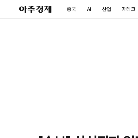
아
중국
AI
산업
재테크
주
경
제