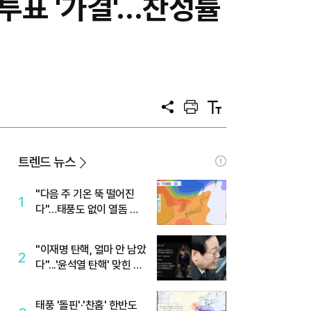
투표 '가결'…찬성률
공
프
텍
유
린
스
트
트
크
기
트렌드 뉴스
"다음 주 기온 뚝 떨어진
1
다"…태풍도 없이 열돔 박
살 낸 '이것'
"이재명 탄핵, 얼마 안 남았
2
다"...'윤석열 탄핵' 맞힌 무
당, '성지글' 등장
태풍 '돌핀'·'찬홈' 한반도