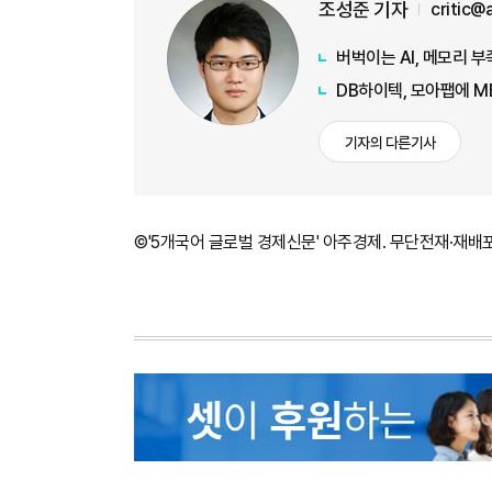
조성준 기자
critic@
버벅이는 AI, 메모리 
DB하이텍, 모아팹에 M
기자의 다른기사
©'5개국어 글로벌 경제신문' 아주경제. 무단전재·재배