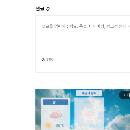
댓글
0
0
/ 300
더
arrow_forward_ios