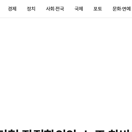
경제
정치
사회·전국
국제
포토
문화·연예