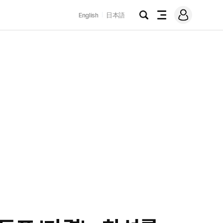
로
English
日本語
그
검
전
인
색
체
메
뉴