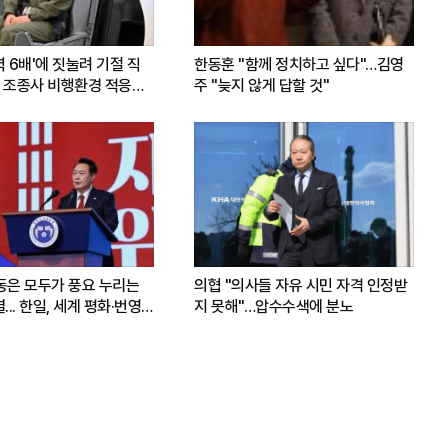
력 6배'에 짓눌려 기절 직
한동훈 "함께 정치하고 싶다"…김영
 조종사 비행환경 적응훈
주 "늦지 않게 답할 것"
운동은 모두가 풍요 누리는
의협 "의사들 자유 시민 자격 인정받
.. 한일, 세계 평화·번영
지 못해"…압수수색에 분노