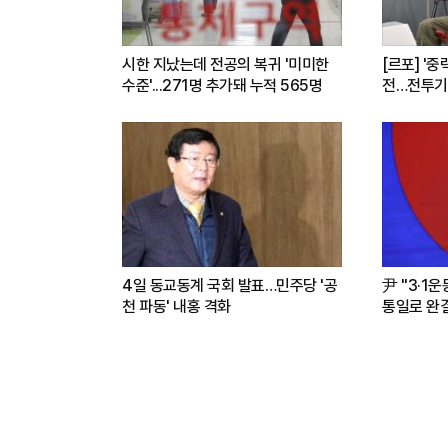
시한 지났는데 전공의 복귀 '미미한
[르포] '중
수준'...271명 추가돼 누적 565명
전…전투기
련(영상)
4일 동교동계 국회 발표…민주당 '공
尹 "3·1
천 파동' 내홍 격화
통일로 완결.
파트너"