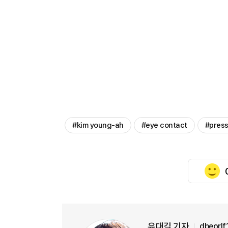
#kim young-ah
#eye contact
#pres
유대길 기자
dbeorl