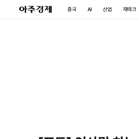
아
중국
AI
산업
재테크
주
경
제