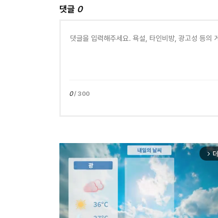
댓글
0
0
/ 300
더
arrow_forward_ios