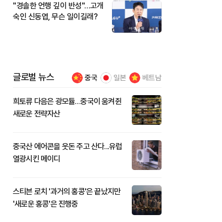
"경솔한 언행 깊이 반성"…고개
숙인 신동엽, 무슨 일이길래?
글로벌 뉴스
중국
일본
베트남
희토류 다음은 광모듈…중국이 움켜쥔
새로운 전략자산
중국산 에어콘을 웃돈 주고 산다...유럽
열광시킨 메이디
스티븐 로치 '과거의 홍콩'은 끝났지만
'새로운 홍콩'은 진행중