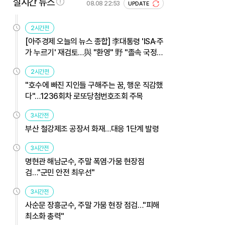
실시간 뉴스
08.08 22:53
UPDATE
2시간전
[아주경제 오늘의 뉴스 종합] 李대통령 'ISA·주
가 누르기' 재검토…與 "환영" 野 "졸속 국정"
外
2시간전
"호수에 빠진 지인들 구해주는 꿈, 행운 직감했
다"…1236회차 로또당첨번호조회 주목
3시간전
부산 철강제조 공장서 화재…대응 1단계 발령
3시간전
명현관 해남군수, 주말 폭염·가뭄 현장점
검…"군민 안전 최우선"
3시간전
사순문 장흥군수, 주말 가뭄 현장 점검…"피해
최소화 총력"