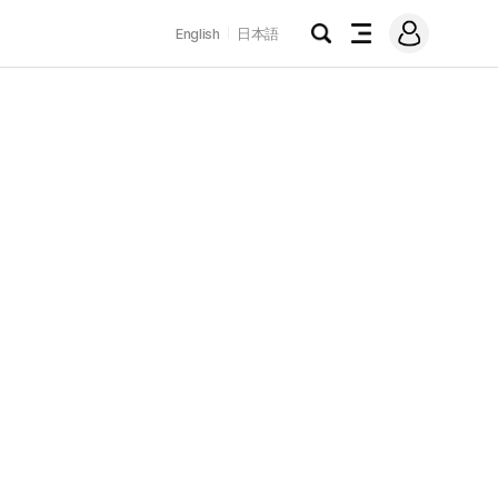
로
English
日本語
그
검
전
인
색
체
메
뉴