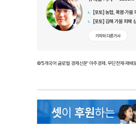
[포토] 농협, 폭염·가
[포토] 김해 가뭄 피해
기자의 다른기사
©'5개국어 글로벌 경제신문' 아주경제. 무단전재·재배