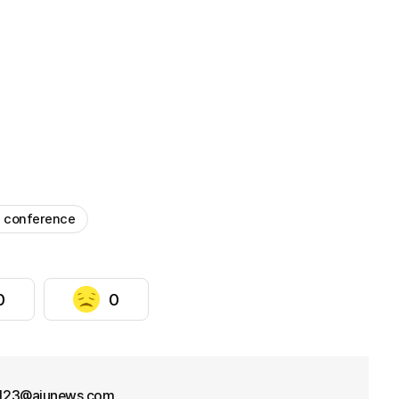
s conference
0
0
f123@ajunews.com