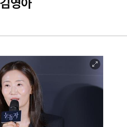
 김영아
이
미
지
확
대