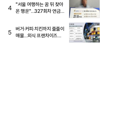
"서울 여행하는 꿈 뒤 찾아
4
온 행운"…327회차 연금
복권720+ 당첨번호조회
주목
버거·커피·치킨까지 줄줄이
5
매물…외식 프랜차이즈
M&A '활기'