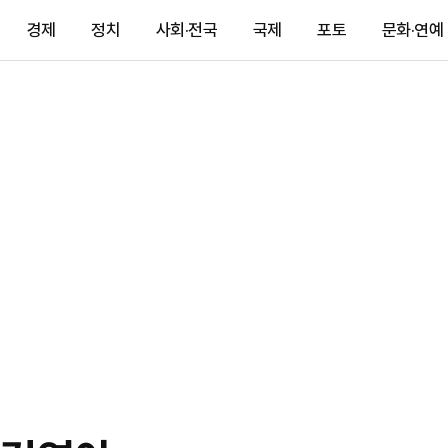
경제
정치
사회·전국
국제
포토
문화·연예