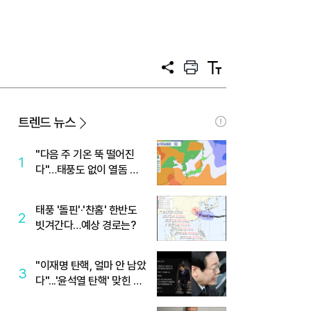
공
프
텍
유
린
스
트
트
크
기
트렌드 뉴스
"다음 주 기온 뚝 떨어진
1
다"…태풍도 없이 열돔 박
살 낸 '이것'
태풍 '돌핀'·'찬홈' 한반도
2
빗겨간다…예상 경로는?
"이재명 탄핵, 얼마 안 남았
3
다"...'윤석열 탄핵' 맞힌 무
당, '성지글' 등장