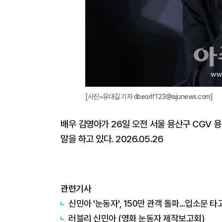
[사진=유대길 기자 dbeorlf123@ajunews.com]
배우 김영아가 26일 오전 서울 용산구 CGV 
말을 하고 있다. 2026.05.26
관련기사
신민아 '눈동자', 150만 관객 돌파…입소문 타
러블리 신민아 (영화 눈동자 제작보고회)