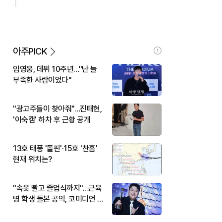
아주PICK
임영웅, 데뷔 10주년…"난 늘
부족한 사람이었다"
"광고주들이 찾아줘"…진태현,
'이숙캠' 하차 후 근황 공개
13호 태풍 '돌핀'·15호 '찬홈'
현재 위치는?
"속옷 빨고 졸업식까지"…근육
병 학생 돌본 공익, 코미디언 김
규원이었다