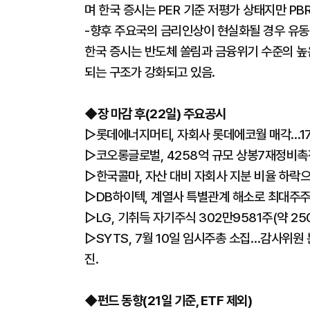
며 한국 증시는 PER 기준 저평가 상태지만 PB
-향후 주요국의 금리인상이 현실화될 경우 유동
한국 증시는 반도체 쏠림과 금융위기 수준의 높
되는 구조가 강화되고 있음.
◆장 마감 후(22일) 주요공시
▷롯데에너지머티, 자회사 롯데에코월 매각…1
▷코오롱글로벌, 4258억 규모 상봉7재정비
▷한국콜마, 자산 대비 자회사 지분 비율 하락
▷DB하이텍, 계열사 특별관계 해소로 최대주주 
▷LG, 기취득 자기주식 302만9581주(약 25
▷SYTS, 7월 10일 임시주총 소집…감사위원
진.
◆펀드 동향(21일 기준, ETF 제외)