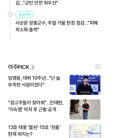
검…"군민 안전 최우선"
3시간전
사순문 장흥군수, 주말 가뭄 현장 점검…"피해
최소화 총력"
아주PICK
임영웅, 데뷔 10주년…"난 늘
부족한 사람이었다"
"광고주들이 찾아줘"…진태현,
'이숙캠' 하차 후 근황 공개
13호 태풍 '돌핀'·15호 '찬홈'
현재 위치는?