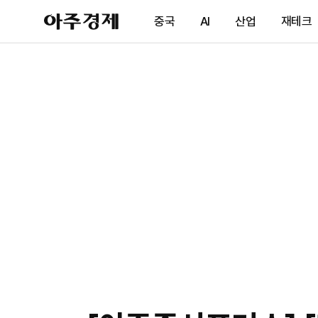
아
중국
AI
산업
재테크
주
경
제