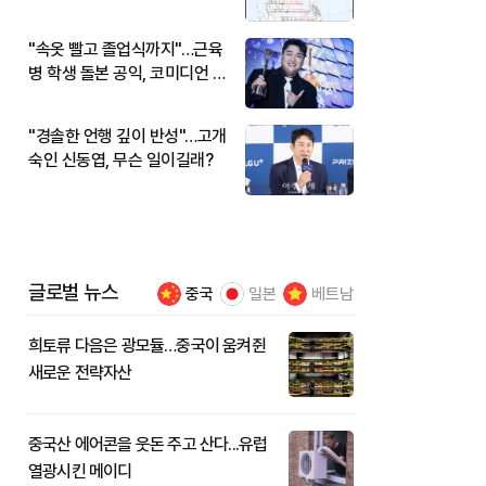
"속옷 빨고 졸업식까지"…근육
병 학생 돌본 공익, 코미디언 김
규원이었다
"경솔한 언행 깊이 반성"…고개
숙인 신동엽, 무슨 일이길래?
글로벌 뉴스
중국
일본
베트남
희토류 다음은 광모듈…중국이 움켜쥔
새로운 전략자산
중국산 에어콘을 웃돈 주고 산다...유럽
열광시킨 메이디