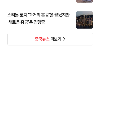
스티븐 로치 '과거의 홍콩'은 끝났지만
'새로운 홍콩'은 진행중
중국뉴스
더보기