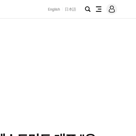
로
English
日本語
그
검
전
인
색
체
메
뉴