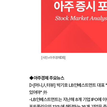
[사진=아주경제DB]
◆
아주경제 주요뉴스
▷[머니人터뷰] 박기호 LB인베스트먼트 대표 "
있어야" 外
-LB인베스트먼트는 지난해 8개 기업 IPO에 
포트폴리오의 13%에 해당하는 16개 기업을 증