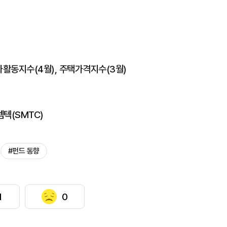
가활동지수(4월), 주택가격지수(3월)
셈텍(SMTC)
#펀드 동향
1
0