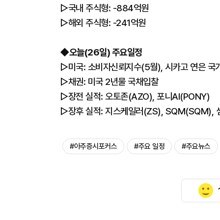
▷국내 주식형: -884억원
▷해외 주식형: -241억원
◆오늘(26일) 주요일정
▷미국: 소비자신뢰지수(5월), 시카고 연은 국
▷채권: 미국 2년물 국채입찰
▷장전 실적: 오토존(AZO), 포니AI(PONY)
▷장후 실적: 지스케일러(ZS), SQM(SQM), 
#아주증시포커스
#주요 일정
#주요뉴스