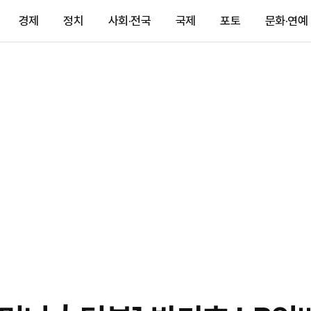
경제
정치
사회·전국
국제
포토
문화·연예