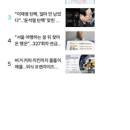
"이재명 탄핵, 얼마 안 남았
3
다"...'윤석열 탄핵' 맞힌 무
당, '성지글' 등장
"서울 여행하는 꿈 뒤 찾아
4
온 행운"…327회차 연금
복권720+ 당첨번호조회
주목
버거·커피·치킨까지 줄줄이
5
매물…외식 프랜차이즈
M&A '활기'