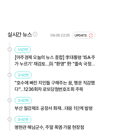
실시간 뉴스
08.08 22:35
UPDATE
1시간전
[아주경제 오늘의 뉴스 종합] 李대통령 'ISA·주
가 누르기' 재검토…與 "환영" 野 "졸속 국정"
外
2시간전
"호수에 빠진 지인들 구해주는 꿈, 행운 직감했
다"…1236회차 로또당첨번호조회 주목
2시간전
부산 철강제조 공장서 화재…대응 1단계 발령
3시간전
명현관 해남군수, 주말 폭염·가뭄 현장점