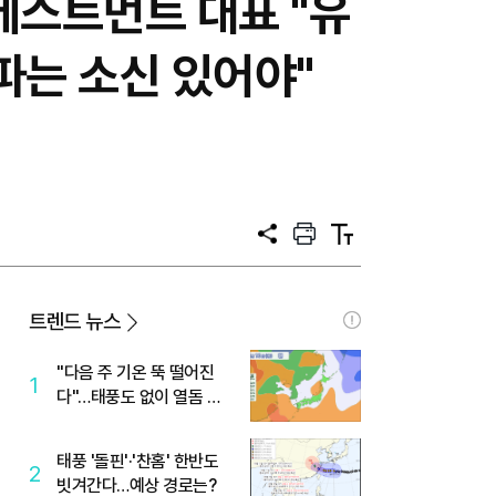
베스트먼트 대표 "유
파는 소신 있어야"
공
프
텍
유
린
스
트
트
크
기
트렌드 뉴스
"다음 주 기온 뚝 떨어진
1
다"…태풍도 없이 열돔 박
살 낸 '이것'
태풍 '돌핀'·'찬홈' 한반도
2
빗겨간다…예상 경로는?