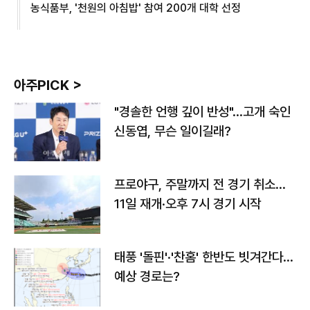
농식품부, '천원의 아침밥' 참여 200개 대학 선정
아주PICK >
"경솔한 언행 깊이 반성"…고개 숙인
신동엽, 무슨 일이길래?
프로야구, 주말까지 전 경기 취소…
11일 재개·오후 7시 경기 시작
태풍 '돌핀'·'찬홈' 한반도 빗겨간다…
예상 경로는?