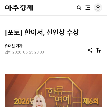
로
아
그
검
전
주
인
색
체
경
메
제
뉴
[포토] 한이서, 신인상 수상
유대길 기자
공
텍
입력 2026-05-25 23:33
유
스
트
크
기