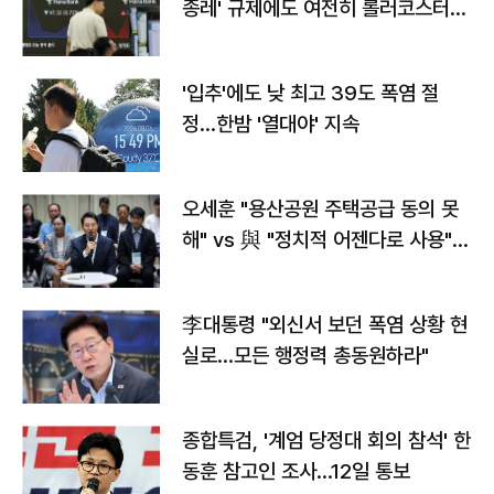
종레' 규제에도 여전히 롤러코스터
타는 코스피
'입추'에도 낮 최고 39도 폭염 절
정…한밤 '열대야' 지속
오세훈 "용산공원 주택공급 동의 못
해" vs 與 "정치적 어젠다로 사용"
맞불
李대통령 "외신서 보던 폭염 상황 현
실로…모든 행정력 총동원하라"
종합특검, '계엄 당정대 회의 참석' 한
동훈 참고인 조사...12일 통보