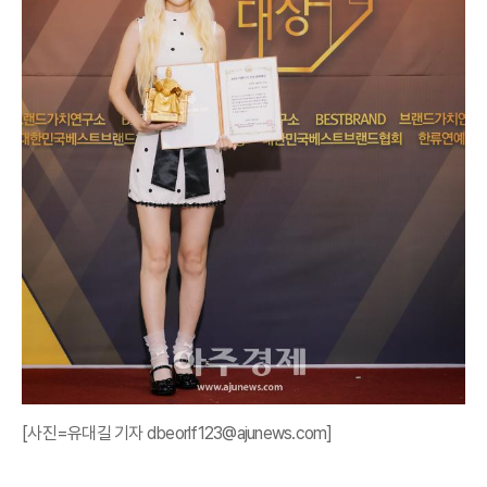
[사진=유대길 기자 dbeorlf123@ajunews.com]