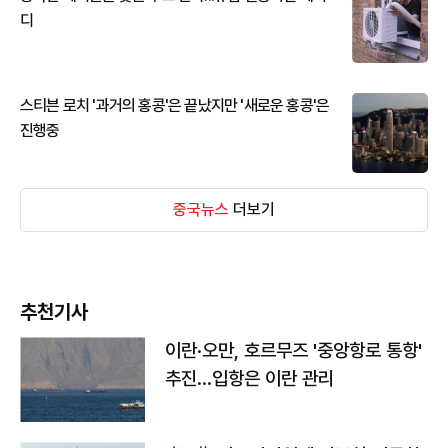
디
스티븐 로치 '과거의 홍콩'은 끝났지만 '새로운 홍콩'은
진행중
중국뉴스
더보기
추천기사
이란·오만, 호르무즈 '중앙항로 통항'
추진…입항은 이란 관리