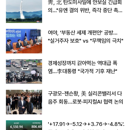
靑, 北 탄도미사일에 안보실 긴급회
의…"유엔 결의 위반, 즉각 중단 촉
구"
여야, '부동산 세제 개편안' 공방…
"실거주자 보호" vs "무책임의 극치"
경제성장까지 갉아먹는 역대급 폭
염…李대통령 "국가적 기후 재난"
구광모-젠슨황, 美 실리콘밸리서 다
음주 회동…로봇·피지컬AI 협력 논의
'+17.91→-5.12→+3.76→-4.8%'…'