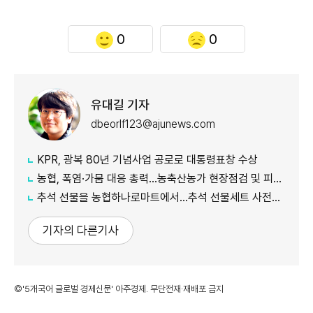
0
0
유대길 기자
dbeorlf123@ajunews.com
KPR, 광복 80년 기념사업 공로로 대통령표창 수상
농협, 폭염·가뭄 대응 총력...농축산농가 현장점검 및 피해 예방 강화
추석 선물을 농협하나로마트에서…추석 선물세트 사전예약 실시
기자의 다른기사
©'5개국어 글로벌 경제신문' 아주경제. 무단전재·재배포 금지