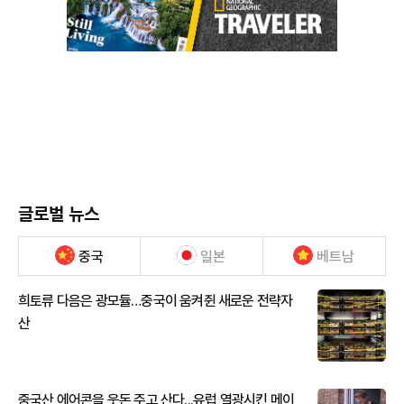
글로벌 뉴스
중국
일본
베트남
희토류 다음은 광모듈…중국이 움켜쥔 새로운 전략자
산
중국산 에어콘을 웃돈 주고 산다...유럽 열광시킨 메이