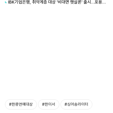
IBK기업은행, 취약계층 대상 '비대면 햇살론' 출시…포용금융 확대
#한류연예대상
#한이서
#싱어송라이터