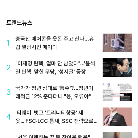
트렌드뉴스
중국산 에어콘을 웃돈 주고 산다...유
1
럽 열광시킨 메이디
"이재명 탄핵, 얼마 안 남았다"...'윤석
2
열 탄핵' 맞힌 무당, '성지글' 등장
국가가 청년 상대로 '통수'?...청년미
3
래적금 12% 준다더니 "응, 오류야"
'티웨이' 벗고 '트리니티항공' 새
4
옷…"FSC·LCC 틈새, SSC 전략으로
공략"
"서울 여행하는 꿈 뒤 찾아온 행운"…