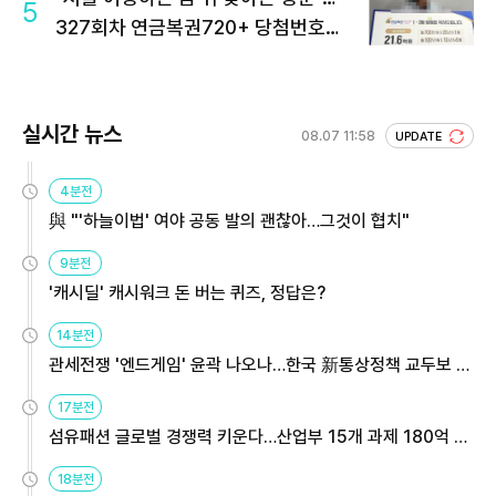
5
327회차 연금복권720+ 당첨번호조
회 주목
실시간 뉴스
08.07 11:58
UPDATE
4분전
與 "'하늘이법' 여야 공동 발의 괜찮아…그것이 협치"
9분전
'캐시딜' 캐시워크 돈 버는 퀴즈, 정답은?
14분전
관세전쟁 '엔드게임' 윤곽 나오나…한국 新통상정책 교두보 활
용해야
17분전
섬유패션 글로벌 경쟁력 키운다…산업부 15개 과제 180억 지
원
18분전