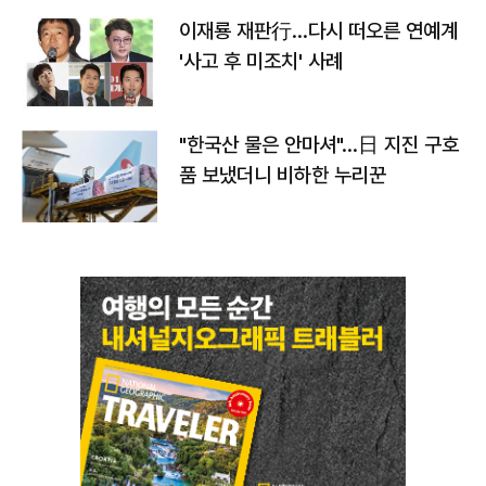
이재룡 재판行…다시 떠오른 연예계
'사고 후 미조치' 사례
"한국산 물은 안마셔"…日 지진 구호
품 보냈더니 비하한 누리꾼