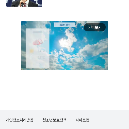
더보기
arrow_forward_ios
Unmute
개인정보처리방침
청소년보호정책
사이트맵