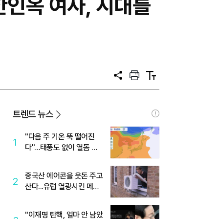
한인옥 여사, 시대를
공
프
텍
유
린
스
트
트
크
기
트렌드 뉴스
"다음 주 기온 뚝 떨어진
1
다"…태풍도 없이 열돔 박
살 낸 '이것'
중국산 에어콘을 웃돈 주고
2
산다...유럽 열광시킨 메이
디
"이재명 탄핵, 얼마 안 남았