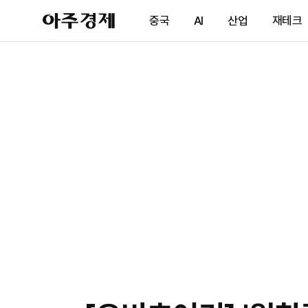
아
중국
AI
산업
재테크
주
경
제