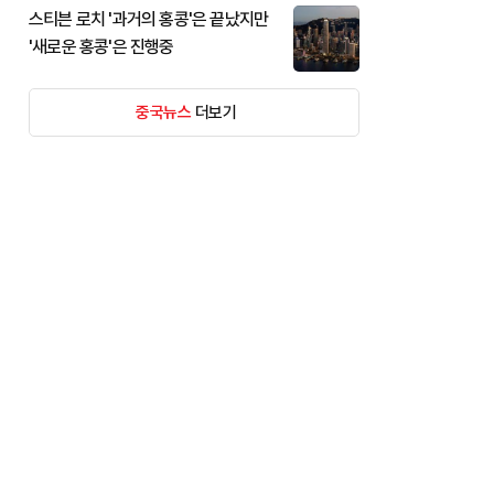
스티븐 로치 '과거의 홍콩'은 끝났지만
'새로운 홍콩'은 진행중
중국뉴스
더보기