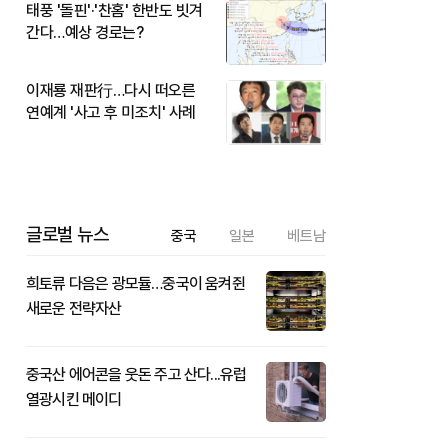
태풍 '돌핀'·'찬홈' 한반도 빗겨
간다…예상 경로는?
이재룡 재판行…다시 떠오른
연예계 '사고 후 미조치' 사례
글로벌 뉴스
중국
일본
베트남
희토류 다음은 광모듈…중국이 움켜쥔
새로운 전략자산
중국산 에어콘을 웃돈 주고 산다...유럽
열광시킨 메이디