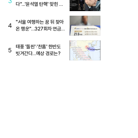
3
다"...'윤석열 탄핵' 맞힌 무
당, '성지글' 등장
"서울 여행하는 꿈 뒤 찾아
4
온 행운"…327회차 연금
복권720+ 당첨번호조회
주목
태풍 '돌핀'·'찬홈' 한반도
5
빗겨간다…예상 경로는?