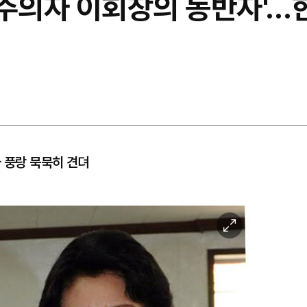
칙주의자 이회창의 동반자'…
사 풍랑 묵묵히 견뎌
이
미
지
확
대