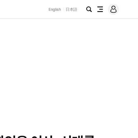
로
English
日本語
그
검
전
인
색
체
메
뉴