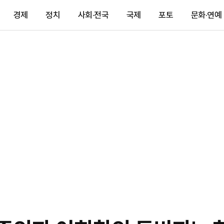
경제
정치
사회·전국
국제
포토
문화·연예