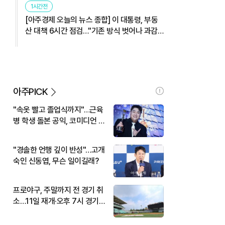
1시간전
[아주경제 오늘의 뉴스 종합] 이 대통령, 부동
산 대책 6시간 점검…"기존 방식 벗어나 과감
히 실행" 外
아주PICK
"속옷 빨고 졸업식까지"…근육
병 학생 돌본 공익, 코미디언 김
규원이었다
"경솔한 언행 깊이 반성"…고개
숙인 신동엽, 무슨 일이길래?
프로야구, 주말까지 전 경기 취
소…11일 재개·오후 7시 경기
시작