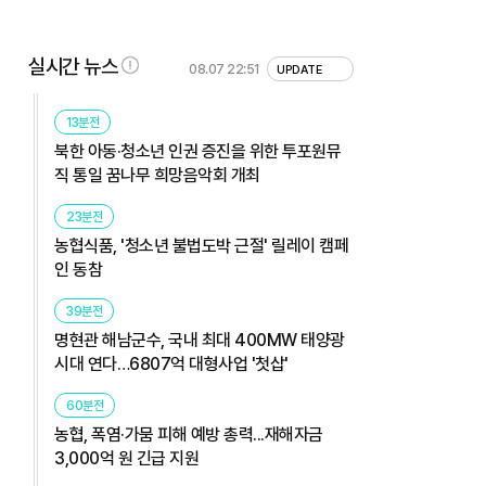
실시간 뉴스
08.07 22:51
UPDATE
13분전
북한 아동·청소년 인권 증진을 위한 투포원뮤
직 통일 꿈나무 희망음악회 개최
23분전
농협식품, '청소년 불법도박 근절' 릴레이 캠페
인 동참
39분전
명현관 해남군수, 국내 최대 400MW 태양광
시대 연다…6807억 대형사업 '첫삽'
60분전
농협, 폭염·가뭄 피해 예방 총력...재해자금
3,000억 원 긴급 지원