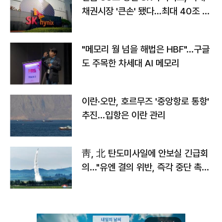
채권시장 '큰손' 됐다…최대 40조 투
자
"메모리 월 넘을 해법은 HBF"…구글
도 주목한 차세대 AI 메모리
이란·오만, 호르무즈 '중앙항로 통항'
추진…입항은 이란 관리
靑, 北 탄도미사일에 안보실 긴급회
의…"유엔 결의 위반, 즉각 중단 촉
구"