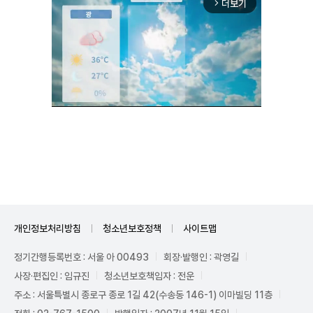
더보기
arrow_forward_ios
Mute
개인정보처리방침
청소년보호정책
사이트맵
정기간행등록번호 : 서울 아 00493
회장·발행인 : 곽영길
사장·편집인 : 임규진
청소년보호책임자 : 전운
주소 : 서울특별시 종로구 종로 1길 42(수송동 146-1) 이마빌딩 11층