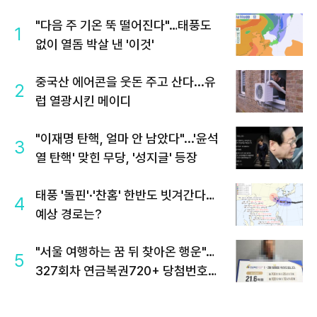
"다음 주 기온 뚝 떨어진다"…태풍도
1
없이 열돔 박살 낸 '이것'
중국산 에어콘을 웃돈 주고 산다...유
2
럽 열광시킨 메이디
"이재명 탄핵, 얼마 안 남았다"...'윤석
3
열 탄핵' 맞힌 무당, '성지글' 등장
태풍 '돌핀'·'찬홈' 한반도 빗겨간다…
4
예상 경로는?
"서울 여행하는 꿈 뒤 찾아온 행운"…
5
327회차 연금복권720+ 당첨번호조
회 주목