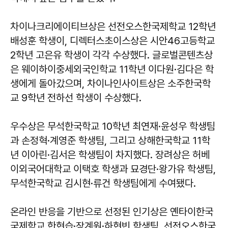
차이나크리에이티브상은 선전오스한국제학교 12학년
배성훈 학생이, 디렉터스초이스상은 시안46고등학교
2학년 고은유 학생이 각각 수상했다. 글로벌콘텐츠상
은 웨이하이중세외국인학교 11학년 이다원·김다은 학
생에게 돌아갔으며, 차이나인사이트상은 소주한국학
교 9학년 전하선 학생이 수상했다.
우수상은 무석한국학교 10학년 최연재·윤성우 학생팀
과 손정혁·계영준 학생팀, 그리고 상해한국학교 11학
년 이아린·김서은 학생팀이 차지했다. 장려상은 허베
이외국어대학교 이택호 학생과 묘경단·왕가유 학생팀,
무석한국학교 김시현·류건 학생팀에게 수여됐다.
온라인 반응을 기반으로 선정된 인기상은 옌타이한국
국제학교 한현습·장계원·하현빈 학생팀, 선전오스한국