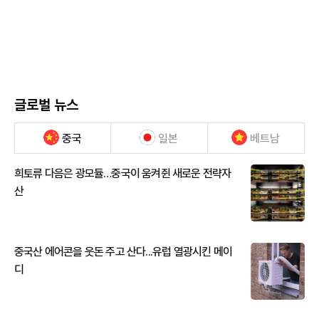
글로벌 뉴스
중국
일본
베트남
희토류 다음은 광모듈…중국이 움켜쥔 새로운 전략자
산
중국산 에어콘을 웃돈 주고 산다...유럽 열광시킨 메이
디