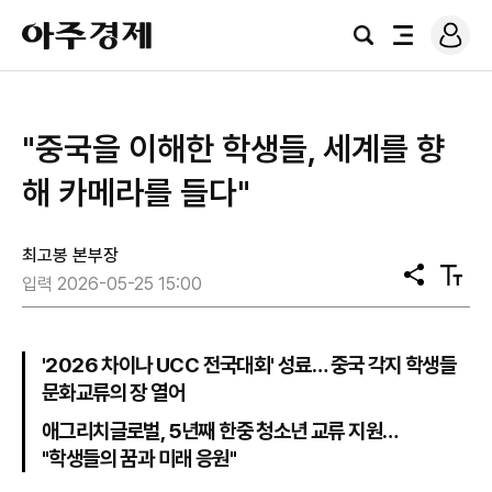
로
아
그
검
전
주
인
색
체
경
메
제
뉴
"중국을 이해한 학생들, 세계를 향
해 카메라를 들다"
최고봉 본부장
공
텍
입력 2026-05-25 15:00
유
스
트
크
기
'2026 차이나 UCC 전국대회' 성료… 중국 각지 학생들
문화교류의 장 열어
애그리치글로벌, 5년째 한중 청소년 교류 지원…
"학생들의 꿈과 미래 응원"