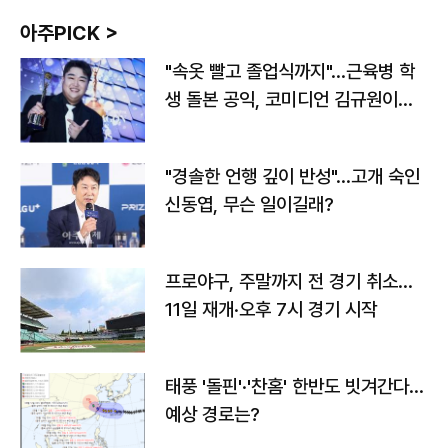
아주PICK >
"속옷 빨고 졸업식까지"…근육병 학
생 돌본 공익, 코미디언 김규원이었
다
"경솔한 언행 깊이 반성"…고개 숙인
신동엽, 무슨 일이길래?
프로야구, 주말까지 전 경기 취소…
11일 재개·오후 7시 경기 시작
태풍 '돌핀'·'찬홈' 한반도 빗겨간다…
예상 경로는?