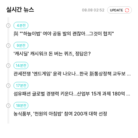
실시간 뉴스
08.08 02:52
UPDATE
4분전
與 "'하늘이법' 여야 공동 발의 괜찮아…그것이 협치"
9분전
'캐시딜' 캐시워크 돈 버는 퀴즈, 정답은?
14분전
관세전쟁 '엔드게임' 윤곽 나오나…한국 新통상정책 교두보 활
용해야
17분전
섬유패션 글로벌 경쟁력 키운다…산업부 15개 과제 180억 지
원
18분전
농식품부, '천원의 아침밥' 참여 200개 대학 선정