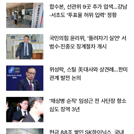
합수본, 선관위 9곳 추가 압색…강남
·서초도 '투표율 허위 입력' 정황
국민의힘 윤리위, '돌려차기 실언' 서
범수·진종오 징계절차 개시
위성락, 스틸 美대사와 상견례…한미
관계 발전 논의
'채상병 순직' 임성근 전 사단장 항소
심도 징역 3년
현금 88조 쌓인 SK하이닉스, 국내