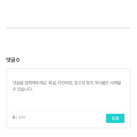
댓글
0
0
/ 300
등록