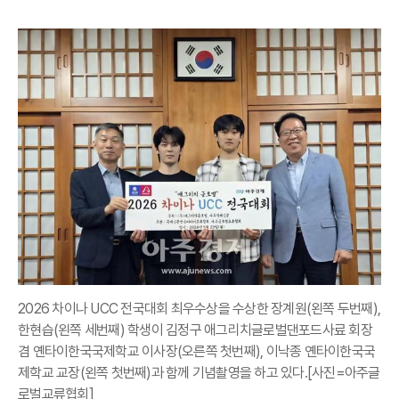
2026 차이나 UCC 전국대회 최우수상을 수상한 장계원(왼쪽 두번째),
한현습(왼쪽 세번째) 학생이 김정구 애그리치글로벌댄포드사료 회장
겸 옌타이한국국제학교 이사장(오른쪽 첫번째), 이낙종 옌타이한국국
제학교 교장(왼쪽 첫번째)과 함께 기념촬영을 하고 있다.[사진=아주글
로벌교류협회]