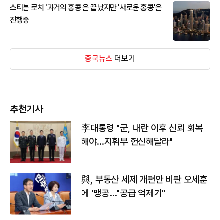
스티븐 로치 '과거의 홍콩'은 끝났지만 '새로운 홍콩'은
진행중
중국뉴스
더보기
추천기사
李대통령 "군, 내란 이후 신뢰 회복
해야…지휘부 헌신해달라"
與, 부동산 세제 개편안 비판 오세훈
에 '맹공'…"공급 억제기"