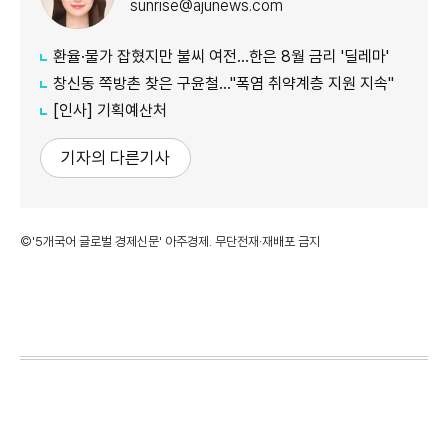
sunrise@ajunews.com
환율·물가 잡혔지만 불씨 여전...한은 8월 금리 '딜레마'
창신동 쪽방촌 찾은 구윤철…"폭염 취약계층 지원 지속"
[인사] 기획예산처
기자의 다른기사
©'5개국어 글로벌 경제신문' 아주경제. 무단전재·재배포 금지