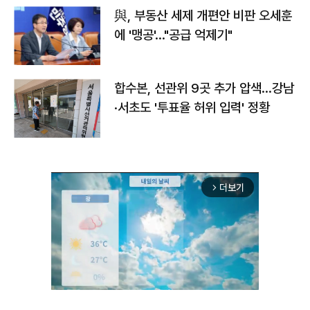
與, 부동산 세제 개편안 비판 오세훈
에 '맹공'…"공급 억제기"
합수본, 선관위 9곳 추가 압색…강남
·서초도 '투표율 허위 입력' 정황
더보기
arrow_forward_ios