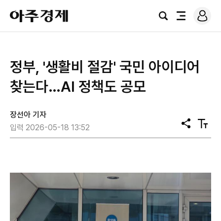
로
아
그
검
전
주
인
색
체
경
메
제
뉴
정부, '생활비 절감' 국민 아이디어
찾는다…AI 정책도 공모
장선아 기자
공
텍
입력 2026-05-18 13:52
유
스
트
크
기