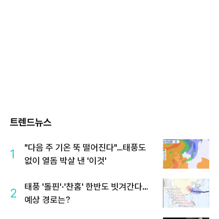
트렌드뉴스
"다음 주 기온 뚝 떨어진다"…태풍도
1
없이 열돔 박살 낸 '이것'
태풍 '돌핀'·'찬홈' 한반도 빗겨간다…
2
예상 경로는?