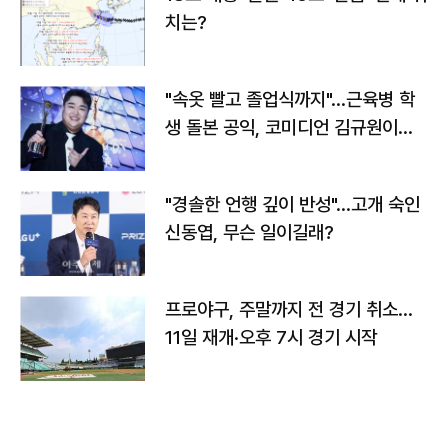
치는?
"속옷 빨고 졸업식까지"…근육병 학
생 돌본 공익, 코미디언 김규원이었
다
"경솔한 언행 깊이 반성"…고개 숙인
신동엽, 무슨 일이길래?
프로야구, 주말까지 전 경기 취소…
11일 재개·오후 7시 경기 시작