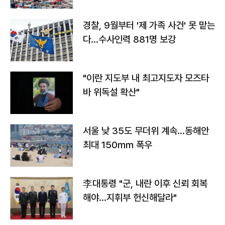
경찰, 9월부터 '제 가족 사건' 못 맡는
다…수사인력 881명 보강
"이란 지도부 내 최고지도자 모즈타
바 위독설 확산"
서울 낮 35도 무더위 계속…동해안
최대 150㎜ 폭우
李대통령 "군, 내란 이후 신뢰 회복
해야…지휘부 헌신해달라"