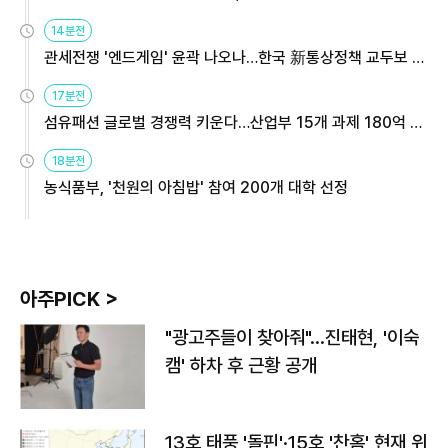
14분전
관세전쟁 '엔드게임' 윤곽 나오나…한국 新통상정책 교두보 활
용해야
17분전
섬유패션 글로벌 경쟁력 키운다…산업부 15개 과제 180억 지
원
18분전
농식품부, '천원의 아침밥' 참여 200개 대학 선정
아주PICK >
"광고주들이 찾아줘"…진태현, '이숙
캠' 하차 후 근황 공개
13호 태풍 '돌핀'·15호 '찬홈' 현재 위