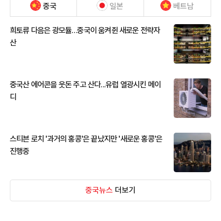
중국
일본
베트남
희토류 다음은 광모듈…중국이 움켜쥔 새로운 전략자
산
중국산 에어콘을 웃돈 주고 산다...유럽 열광시킨 메이
디
스티븐 로치 '과거의 홍콩'은 끝났지만 '새로운 홍콩'은
진행중
중국뉴스
더보기