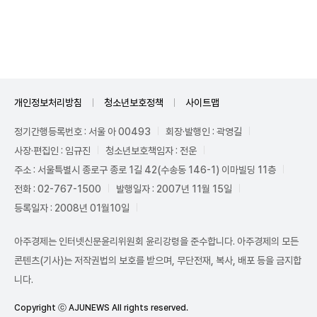
Unmute
개인정보처리방침
청소년보호정책
사이트맵
정기간행등록번호 : 서울 아 00493
회장·발행인 : 곽영길
사장·편집인 : 임규진
청소년보호책임자 : 전운
주소 : 서울특별시 종로구 종로 1길 42(수송동 146-1) 이마빌딩 11층
전화 : 02-767-1500
발행일자 : 2007년 11월 15일
등록일자 : 2008년 01월10일
아주경제는 인터넷신문윤리위원회 윤리강령을 준수합니다. 아주경제의 모든
콘텐츠(기사)는 저작권법의 보호를 받으며, 무단전재, 복사, 배포 등을 금지합
니다.
Copyright ⓒ AJUNEWS All rights reserved.