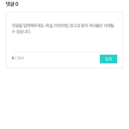
댓글
0
0
/ 300
등록