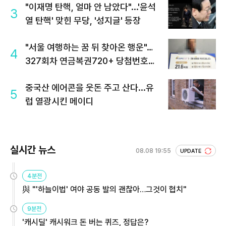
"이재명 탄핵, 얼마 안 남았다"...'윤석
3
열 탄핵' 맞힌 무당, '성지글' 등장
"서울 여행하는 꿈 뒤 찾아온 행운"…
4
327회차 연금복권720+ 당첨번호조
회 주목
중국산 에어콘을 웃돈 주고 산다...유
5
럽 열광시킨 메이디
실시간 뉴스
08.08 19:55
UPDATE
4분전
與 "'하늘이법' 여야 공동 발의 괜찮아…그것이 협치"
9분전
'캐시딜' 캐시워크 돈 버는 퀴즈, 정답은?