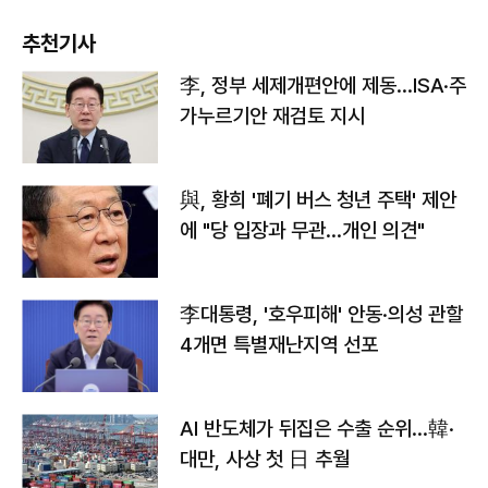
추천기사
李, 정부 세제개편안에 제동…ISA·주
가누르기안 재검토 지시
與, 황희 '폐기 버스 청년 주택' 제안
에 "당 입장과 무관…개인 의견"
李대통령, '호우피해' 안동·의성 관할
4개면 특별재난지역 선포
AI 반도체가 뒤집은 수출 순위…韓·
대만, 사상 첫 日 추월