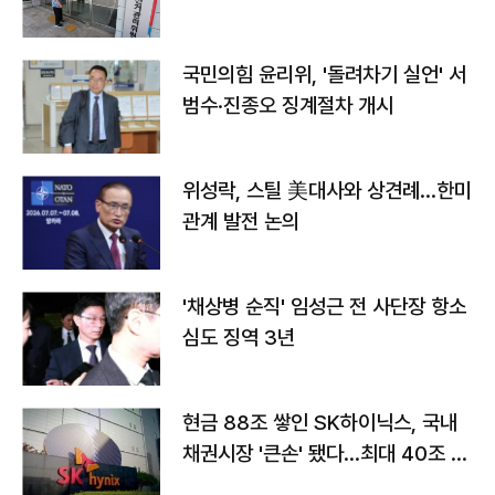
국민의힘 윤리위, '돌려차기 실언' 서
범수·진종오 징계절차 개시
위성락, 스틸 美대사와 상견례…한미
관계 발전 논의
'채상병 순직' 임성근 전 사단장 항소
심도 징역 3년
현금 88조 쌓인 SK하이닉스, 국내
채권시장 '큰손' 됐다…최대 40조 투
자