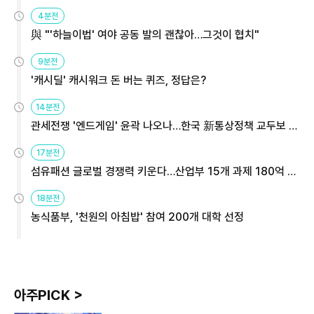
4분전
與 "'하늘이법' 여야 공동 발의 괜찮아…그것이 협치"
9분전
'캐시딜' 캐시워크 돈 버는 퀴즈, 정답은?
14분전
관세전쟁 '엔드게임' 윤곽 나오나…한국 新통상정책 교두보 활
용해야
17분전
섬유패션 글로벌 경쟁력 키운다…산업부 15개 과제 180억 지
원
18분전
농식품부, '천원의 아침밥' 참여 200개 대학 선정
아주PICK >