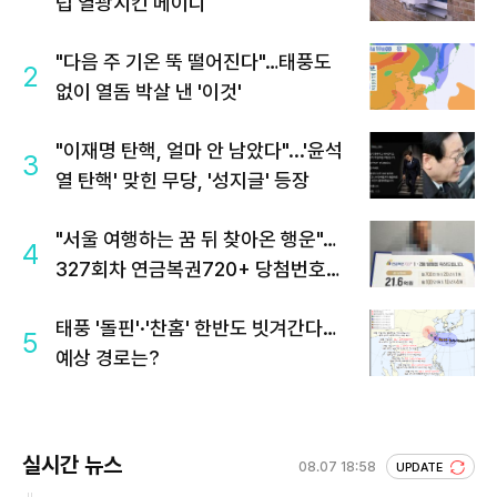
럽 열광시킨 메이디
"다음 주 기온 뚝 떨어진다"…태풍도
2
없이 열돔 박살 낸 '이것'
"이재명 탄핵, 얼마 안 남았다"...'윤석
3
열 탄핵' 맞힌 무당, '성지글' 등장
"서울 여행하는 꿈 뒤 찾아온 행운"…
4
327회차 연금복권720+ 당첨번호조
회 주목
태풍 '돌핀'·'찬홈' 한반도 빗겨간다…
5
예상 경로는?
실시간 뉴스
08.07 18:58
UPDATE