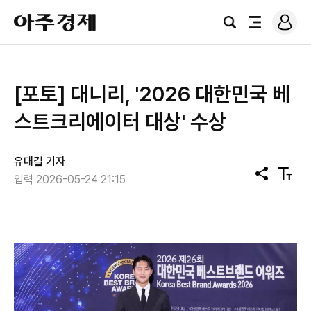
로
아
그
검
전
주
인
색
체
경
메
제
뉴
[포토] 대니리, '2026 대한민국 베
스트크리에이터 대상' 수상
유대길 기자
공
텍
입력 2026-05-24 21:15
유
스
트
크
기