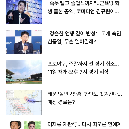
"속옷 빨고 졸업식까지"…근육병 학
생 돌본 공익, 코미디언 김규원이었
다
"경솔한 언행 깊이 반성"…고개 숙인
신동엽, 무슨 일이길래?
프로야구, 주말까지 전 경기 취소…
11일 재개·오후 7시 경기 시작
태풍 '돌핀'·'찬홈' 한반도 빗겨간다…
예상 경로는?
이재룡 재판行…다시 떠오른 연예계