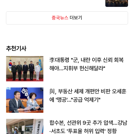
중국뉴스
더보기
추천기사
李대통령 "군, 내란 이후 신뢰 회복
해야…지휘부 헌신해달라"
與, 부동산 세제 개편안 비판 오세훈
에 '맹공'…"공급 억제기"
합수본, 선관위 9곳 추가 압색…강남
·서초도 '투표율 허위 입력' 정황