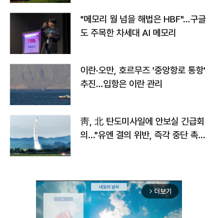
"메모리 월 넘을 해법은 HBF"…구글
도 주목한 차세대 AI 메모리
이란·오만, 호르무즈 '중앙항로 통항'
추진…입항은 이란 관리
靑, 北 탄도미사일에 안보실 긴급회
의…"유엔 결의 위반, 즉각 중단 촉
구"
더보기
arrow_forward_ios