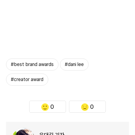
#best brand awards
#dani lee
#creator award
0
0
유대길 기자