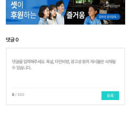
댓글
0
0
/ 300
등록