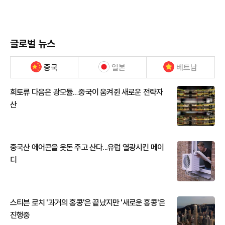
글로벌 뉴스
중국
일본
베트남
희토류 다음은 광모듈…중국이 움켜쥔 새로운 전략자
산
중국산 에어콘을 웃돈 주고 산다...유럽 열광시킨 메이
디
스티븐 로치 '과거의 홍콩'은 끝났지만 '새로운 홍콩'은
진행중