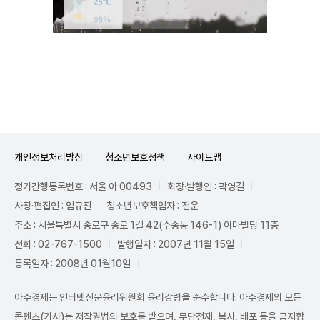
Unmute
개인정보처리방침
청소년보호정책
사이트맵
정기간행등록번호 : 서울 아 00493
회장·발행인 : 곽영길
사장·편집인 : 임규진
청소년보호책임자 : 전운
주소 : 서울특별시 종로구 종로 1길 42(수송동 146-1) 이마빌딩 11층
전화 : 02-767-1500
발행일자 : 2007년 11월 15일
등록일자 : 2008년 01월10일
아주경제는 인터넷신문윤리위원회 윤리강령을 준수합니다. 아주경제의 모든
콘텐츠(기사)는 저작권법의 보호를 받으며, 무단전재, 복사, 배포 등을 금지합