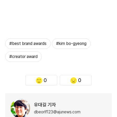
#best brand awards
#kim bo-gyeong
#creator award
0
0
유대길 기자
dbeorlf123@ajunews.com