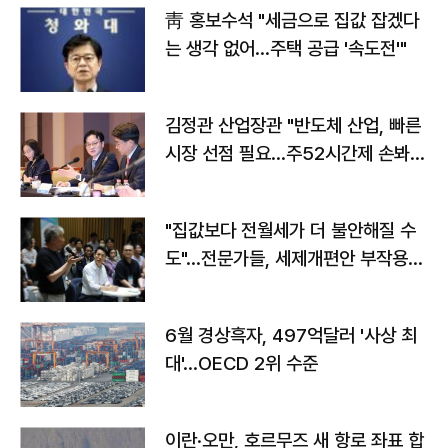
靑 홍보수석 "세금으로 집값 잡겠다
는 생각 없어…주택 공급 '속도전'"
김정관 산업장관 "반도체 산업, 빠른
시장 선점 필요…주52시간제 손봐
야"
"집값보다 전월세가 더 불안해질 수
도"…전문가들, 세제개편안 부작용
우려
6월 경상흑자, 497억달러 '사상 최
대'…OECD 2위 수준
이란·오만, 호르무즈 새 항로 좌표 합