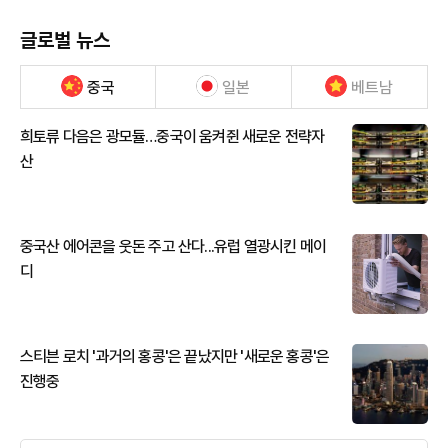
글로벌 뉴스
중국
일본
베트남
희토류 다음은 광모듈…중국이 움켜쥔 새로운 전략자
산
중국산 에어콘을 웃돈 주고 산다...유럽 열광시킨 메이
디
스티븐 로치 '과거의 홍콩'은 끝났지만 '새로운 홍콩'은
진행중