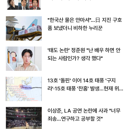
"한국산 물은 안마셔"…日 지진 구호
품 보냈더니 비하한 누리꾼
'태도 논란' 정준원 "난 배우 하면 안
되는 사람인가? 생각 했다"
13호 '돌핀' 이어 14호 태풍 '구지
라'·15호 태풍 '찬홈' 발생…현재 위
치와 이동경로는?
이상준, LA 공연 논란에 사과 "너무
죄송…연구하고 공부할 것"