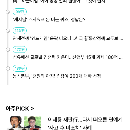
與 "'하늘이법' 여야 공동 발의 괜찮아…그것이 협치"
9분전
'캐시딜' 캐시워크 돈 버는 퀴즈, 정답은?
14분전
관세전쟁 '엔드게임' 윤곽 나오나…한국 新통상정책 교두보 활
용해야
17분전
섬유패션 글로벌 경쟁력 키운다…산업부 15개 과제 180억 지
원
18분전
농식품부, '천원의 아침밥' 참여 200개 대학 선정
아주PICK >
이재룡 재판行…다시 떠오른 연예계
'사고 후 미조치' 사례