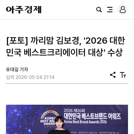
로
아
그
검
전
주
인
색
체
경
메
제
뉴
[포토] 까리맘 김보경, '2026 대한
민국 베스트크리에이터 대상' 수상
유대길 기자
공
텍
입력 2026-05-24 21:14
유
스
트
크
기