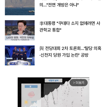
의…"전면 개방은 아냐"
李대통령 "쿠데타 소지 없애려면 사
관학교 통합"
與 전당대회 2차 토론회…'탈당 의혹
·신천지 당원 가입 논란' 공방
더보기
arrow_forward_ios