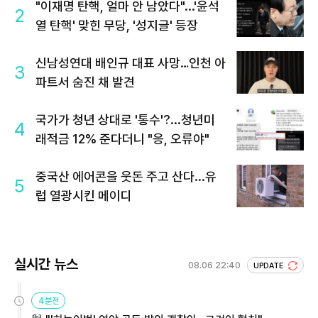
"이재명 탄핵, 얼마 안 남았다"...'윤석
2
열 탄핵' 맞힌 무당, '성지글' 등장
신남성연대 배인규 대표 사망…인천 아
3
파트서 숨진 채 발견
국가가 청년 상대로 '통수'?...청년미
4
래적금 12% 준다더니 "응, 오류야"
중국산 에어콘을 웃돈 주고 산다...유
5
럽 열광시킨 메이디
실시간 뉴스
08.06 22:40
UPDATE
4분전