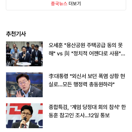
중국뉴스
더보기
추천기사
오세훈 "용산공원 주택공급 동의 못
해" vs 與 "정치적 어젠다로 사용"
맞불
李대통령 "외신서 보던 폭염 상황 현
실로…모든 행정력 총동원하라"
종합특검, '계엄 당정대 회의 참석' 한
동훈 참고인 조사...12일 통보