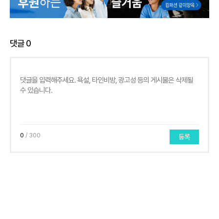
댓글
0
0
/ 300
등록