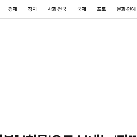
경제
정치
사회·전국
국제
포토
문화·연예