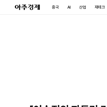
아
중국
AI
산업
재테크
주
경
제