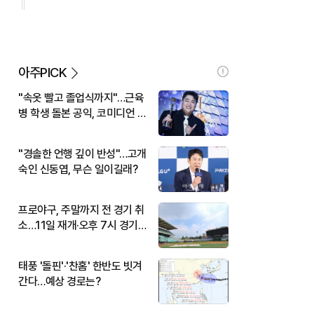
아주PICK
"속옷 빨고 졸업식까지"…근육
병 학생 돌본 공익, 코미디언 김
규원이었다
"경솔한 언행 깊이 반성"…고개
숙인 신동엽, 무슨 일이길래?
프로야구, 주말까지 전 경기 취
소…11일 재개·오후 7시 경기
시작
태풍 '돌핀'·'찬홈' 한반도 빗겨
간다…예상 경로는?