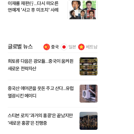
이재룡 재판行…다시 떠오른
연예계 '사고 후 미조치' 사례
글로벌 뉴스
중국
일본
베트남
희토류 다음은 광모듈…중국이 움켜쥔
새로운 전략자산
중국산 에어콘을 웃돈 주고 산다...유럽
열광시킨 메이디
스티븐 로치 '과거의 홍콩'은 끝났지만
'새로운 홍콩'은 진행중