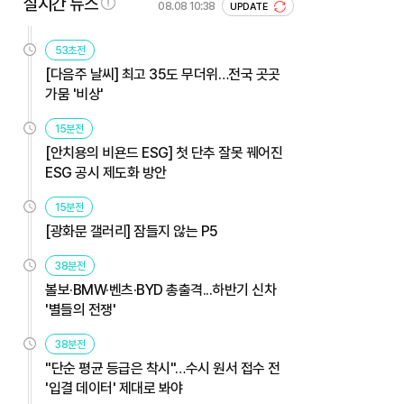
실시간 뉴스
08.08 10:38
UPDATE
53초전
[다음주 날씨] 최고 35도 무더위…전국 곳곳
가뭄 '비상'
15분전
[안치용의 비욘드 ESG] 첫 단추 잘못 꿰어진
ESG 공시 제도화 방안
15분전
[광화문 갤러리] 잠들지 않는 P5
38분전
볼보·BMW·벤츠·BYD 총출격...하반기 신차
'별들의 전쟁'
38분전
"단순 평균 등급은 착시"…수시 원서 접수 전
'입결 데이터' 제대로 봐야