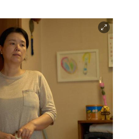
이
미
지
확
대