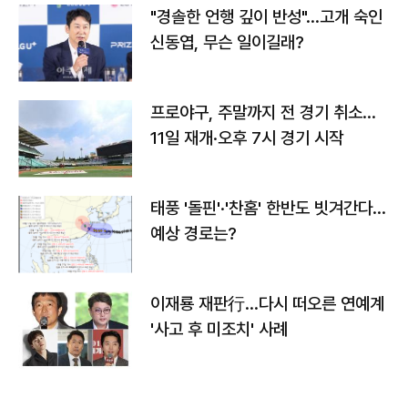
"경솔한 언행 깊이 반성"…고개 숙인
신동엽, 무슨 일이길래?
프로야구, 주말까지 전 경기 취소…
11일 재개·오후 7시 경기 시작
태풍 '돌핀'·'찬홈' 한반도 빗겨간다…
예상 경로는?
이재룡 재판行…다시 떠오른 연예계
'사고 후 미조치' 사례