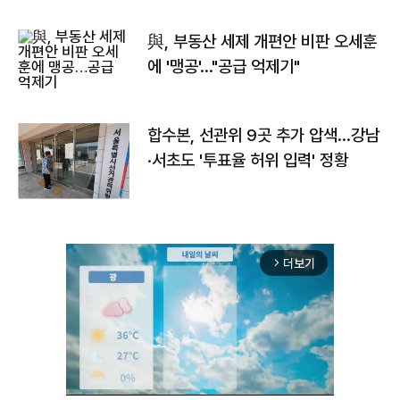
與, 부동산 세제 개편안 비판 오세훈
에 '맹공'…"공급 억제기"
합수본, 선관위 9곳 추가 압색…강남
·서초도 '투표율 허위 입력' 정황
더보기
arrow_forward_ios