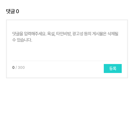
댓글
0
0
/ 300
등록