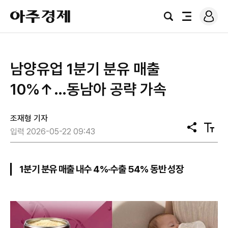
로
아
그
검
전
주
인
색
체
경
메
제
뉴
남양유업 1분기 분유 매출
10%↑…동남아 공략 가속
조재형 기자
공
텍
입력 2026-05-22 09:43
유
스
트
크
기
1분기 분유 매출 내수 4%·수출 54% 동반 성장