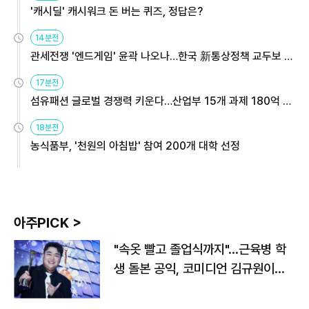
'캐시딜' 캐시워크 돈 버는 퀴즈, 정답은?
14분전
관세전쟁 '엔드게임' 윤곽 나오나…한국 新통상정책 교두보 활
용해야
17분전
섬유패션 글로벌 경쟁력 키운다…산업부 15개 과제 180억 지
원
18분전
농식품부, '천원의 아침밥' 참여 200개 대학 선정
아주PICK >
"속옷 빨고 졸업식까지"…근육병 학
생 돌본 공익, 코미디언 김규원이었
다