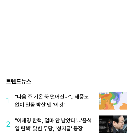
트렌드뉴스
"다음 주 기온 뚝 떨어진다"…태풍도
1
없이 열돔 박살 낸 '이것'
"이재명 탄핵, 얼마 안 남았다"...'윤석
2
열 탄핵' 맞힌 무당, '성지글' 등장