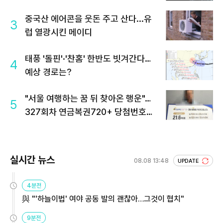
중국산 에어콘을 웃돈 주고 산다...유
3
럽 열광시킨 메이디
태풍 '돌핀'·'찬홈' 한반도 빗겨간다…
4
예상 경로는?
"서울 여행하는 꿈 뒤 찾아온 행운"…
5
327회차 연금복권720+ 당첨번호조
회 주목
실시간 뉴스
08.08 13:48
UPDATE
4분전
與 "'하늘이법' 여야 공동 발의 괜찮아…그것이 협치"
9분전