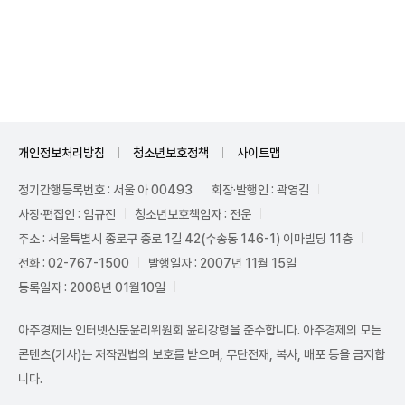
Unmute
개인정보처리방침
청소년보호정책
사이트맵
정기간행등록번호 : 서울 아 00493
회장·발행인 : 곽영길
사장·편집인 : 임규진
청소년보호책임자 : 전운
주소 : 서울특별시 종로구 종로 1길 42(수송동 146-1) 이마빌딩 11층
전화 : 02-767-1500
발행일자 : 2007년 11월 15일
등록일자 : 2008년 01월10일
아주경제는 인터넷신문윤리위원회 윤리강령을 준수합니다. 아주경제의 모든
콘텐츠(기사)는 저작권법의 보호를 받으며, 무단전재, 복사, 배포 등을 금지합
니다.