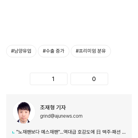
#남양유업
#수출 증가
#프리미엄 분유
1
0
조재형 기자
grind@ajunews.com
"노재팬보다 예스재팬"…역대급 호감도에 日 맥주·패션 '날개'