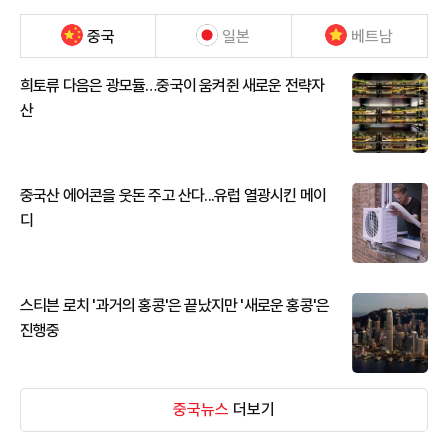
중국
일본
베트남
희토류 다음은 광모듈…중국이 움켜쥔 새로운 전략자
산
중국산 에어콘을 웃돈 주고 산다...유럽 열광시킨 메이
디
스티븐 로치 '과거의 홍콩'은 끝났지만 '새로운 홍콩'은
진행중
중국뉴스
더보기