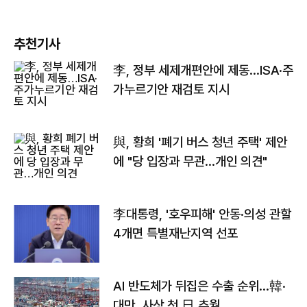
추천기사
李, 정부 세제개편안에 제동…ISA·주
가누르기안 재검토 지시
與, 황희 '폐기 버스 청년 주택' 제안
에 "당 입장과 무관…개인 의견"
李대통령, '호우피해' 안동·의성 관할
4개면 특별재난지역 선포
AI 반도체가 뒤집은 수출 순위…韓·
대만, 사상 첫 日 추월