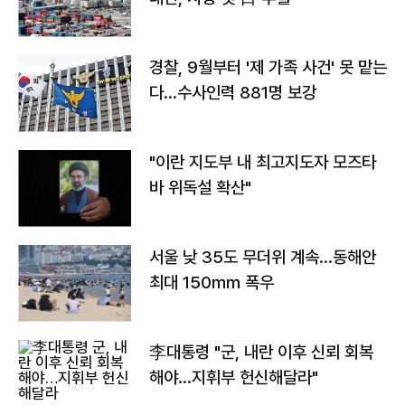
경찰, 9월부터 '제 가족 사건' 못 맡는
다…수사인력 881명 보강
"이란 지도부 내 최고지도자 모즈타
바 위독설 확산"
서울 낮 35도 무더위 계속…동해안
최대 150㎜ 폭우
李대통령 "군, 내란 이후 신뢰 회복
해야…지휘부 헌신해달라"