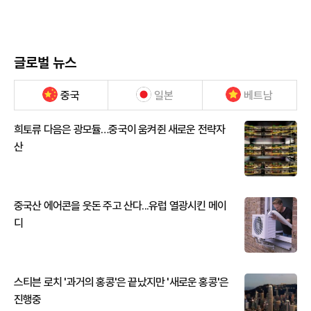
글로벌 뉴스
중국
일본
베트남
희토류 다음은 광모듈…중국이 움켜쥔 새로운 전략자
산
중국산 에어콘을 웃돈 주고 산다...유럽 열광시킨 메이
디
스티븐 로치 '과거의 홍콩'은 끝났지만 '새로운 홍콩'은
진행중