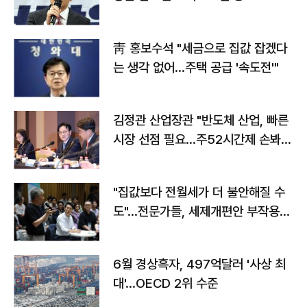
靑 홍보수석 "세금으로 집값 잡겠다
는 생각 없어…주택 공급 '속도전'"
김정관 산업장관 "반도체 산업, 빠른
시장 선점 필요…주52시간제 손봐
야"
"집값보다 전월세가 더 불안해질 수
도"…전문가들, 세제개편안 부작용
우려
6월 경상흑자, 497억달러 '사상 최
대'…OECD 2위 수준