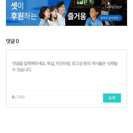
댓글
0
0
/ 300
등록