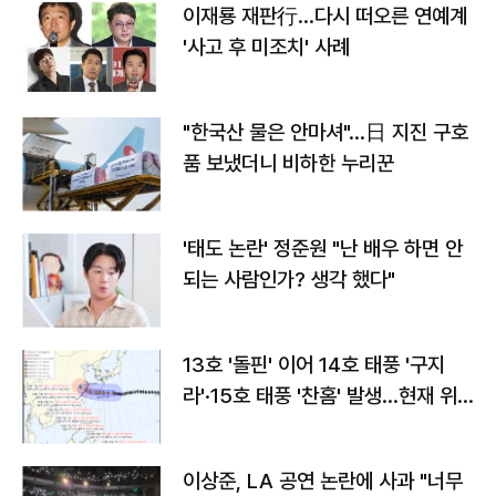
이재룡 재판行…다시 떠오른 연예계
'사고 후 미조치' 사례
"한국산 물은 안마셔"…日 지진 구호
품 보냈더니 비하한 누리꾼
'태도 논란' 정준원 "난 배우 하면 안
되는 사람인가? 생각 했다"
13호 '돌핀' 이어 14호 태풍 '구지
라'·15호 태풍 '찬홈' 발생…현재 위
치와 이동경로는?
이상준, LA 공연 논란에 사과 "너무