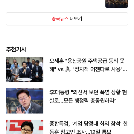
중국뉴스
더보기
추천기사
오세훈 "용산공원 주택공급 동의 못
해" vs 與 "정치적 어젠다로 사용"
맞불
李대통령 "외신서 보던 폭염 상황 현
실로…모든 행정력 총동원하라"
종합특검, '계엄 당정대 회의 참석' 한
동훈 참고인 조사...12일 통보