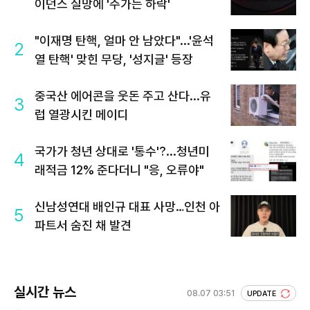
이던스 실망에 '주가는 하락'
"이재명 탄핵, 얼마 안 남았다"...'윤석
2
열 탄핵' 맞힌 무당, '성지글' 등장
중국산 에어콘을 웃돈 주고 산다...유
3
럽 열광시킨 메이디
국가가 청년 상대로 '통수'?...청년미
4
래적금 12% 준다더니 "응, 오류야"
신남성연대 배인규 대표 사망…인천 아
5
파트서 숨진 채 발견
실시간 뉴스
08.07 03:51
UPDATE