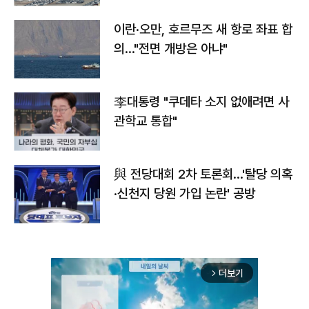
이란·오만, 호르무즈 새 항로 좌표 합
의…"전면 개방은 아냐"
李대통령 "쿠데타 소지 없애려면 사
관학교 통합"
與 전당대회 2차 토론회…'탈당 의혹
·신천지 당원 가입 논란' 공방
더보기
arrow_forward_ios