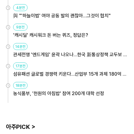
4분전
與 "'하늘이법' 여야 공동 발의 괜찮아…그것이 협치"
9분전
'캐시딜' 캐시워크 돈 버는 퀴즈, 정답은?
14분전
관세전쟁 '엔드게임' 윤곽 나오나…한국 新통상정책 교두보 활
용해야
17분전
섬유패션 글로벌 경쟁력 키운다…산업부 15개 과제 180억 지
원
18분전
농식품부, '천원의 아침밥' 참여 200개 대학 선정
아주PICK >