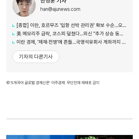
한영훈 기자
han@ajunews.com
[종합] 이란, 호르무즈 '입항 선박 관리권' 확보 수순…오만과 새 항로 합의
美 메모리주 급락, 코스피 덮쳤다…외신 "추가 상승 동력 의문"
이란 경제, '제재·전쟁'에 흔들…국영석유회사 계좌까지 동결
기자의 다른기사
©'5개국어 글로벌 경제신문' 아주경제. 무단전재·재배포 금지