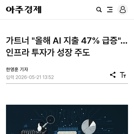
로
아
그
검
전
주
인
색
체
경
메
제
뉴
가트너 "올해 AI 지출 47% 급증"…
인프라 투자가 성장 주도
한영훈 기자
공
텍
입력 2026-05-21 13:52
유
스
트
크
기