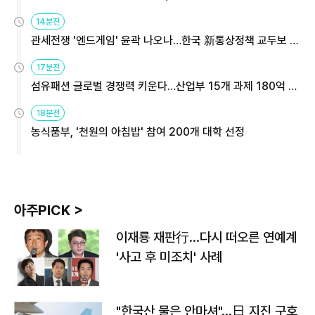
14분전
관세전쟁 '엔드게임' 윤곽 나오나…한국 新통상정책 교두보 활
용해야
17분전
섬유패션 글로벌 경쟁력 키운다…산업부 15개 과제 180억 지
원
18분전
농식품부, '천원의 아침밥' 참여 200개 대학 선정
아주PICK >
이재룡 재판行…다시 떠오른 연예계
'사고 후 미조치' 사례
"한국산 물은 안마셔"…日 지진 구호