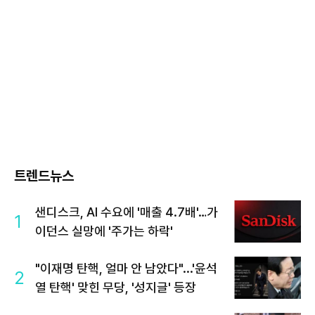
트렌드뉴스
샌디스크, AI 수요에 '매출 4.7배'…가
1
이던스 실망에 '주가는 하락'
"이재명 탄핵, 얼마 안 남았다"...'윤석
2
열 탄핵' 맞힌 무당, '성지글' 등장