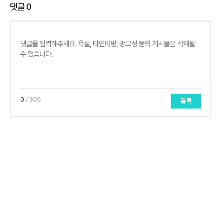
댓글
0
0
/ 300
등록