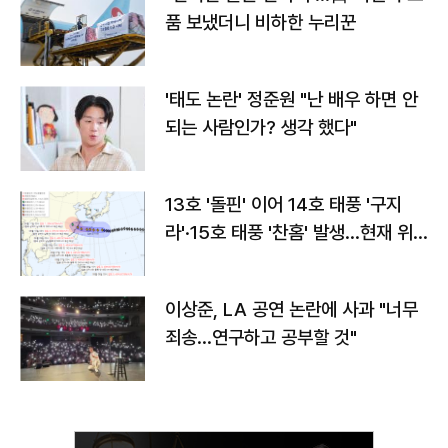
품 보냈더니 비하한 누리꾼
'태도 논란' 정준원 "난 배우 하면 안
되는 사람인가? 생각 했다"
13호 '돌핀' 이어 14호 태풍 '구지
라'·15호 태풍 '찬홈' 발생…현재 위
치와 이동경로는?
이상준, LA 공연 논란에 사과 "너무
죄송…연구하고 공부할 것"