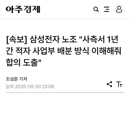
로
아
그
검
전
주
인
색
체
경
메
제
뉴
[속보] 삼성전자 노조 "사측서 1년
간 적자 사업부 배분 방식 이해해줘
합의 도출"
조성준 기자
공
텍
입력 2026-05-20 23:08
유
스
트
크
기