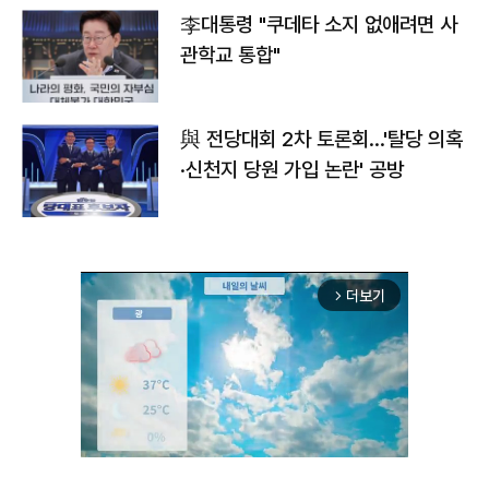
李대통령 "쿠데타 소지 없애려면 사
관학교 통합"
與 전당대회 2차 토론회…'탈당 의혹
·신천지 당원 가입 논란' 공방
더보기
arrow_forward_ios