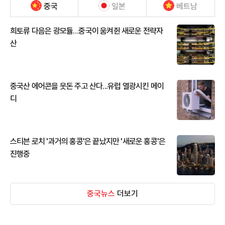
중국
일본
베트남
희토류 다음은 광모듈…중국이 움켜쥔 새로운 전략자
산
중국산 에어콘을 웃돈 주고 산다...유럽 열광시킨 메이
디
스티븐 로치 '과거의 홍콩'은 끝났지만 '새로운 홍콩'은
진행중
중국뉴스
더보기