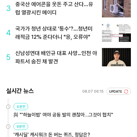
중국산 에어콘을 웃돈 주고 산다...유
3
럽 열광시킨 메이디
국가가 청년 상대로 '통수'?...청년미
4
래적금 12% 준다더니 "응, 오류야"
신남성연대 배인규 대표 사망…인천 아
5
파트서 숨진 채 발견
실시간 뉴스
08.07 06:15
UPDATE
4분전
與 "'하늘이법' 여야 공동 발의 괜찮아…그것이 협치"
9분전
'캐시딜' 캐시워크 돈 버는 퀴즈, 정답은?