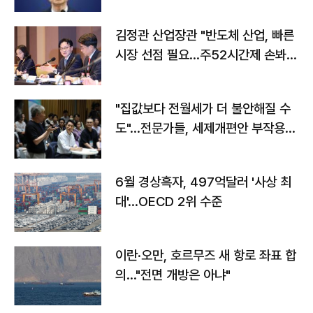
김정관 산업장관 "반도체 산업, 빠른
시장 선점 필요…주52시간제 손봐
야"
"집값보다 전월세가 더 불안해질 수
도"…전문가들, 세제개편안 부작용
우려
6월 경상흑자, 497억달러 '사상 최
대'…OECD 2위 수준
이란·오만, 호르무즈 새 항로 좌표 합
의…"전면 개방은 아냐"