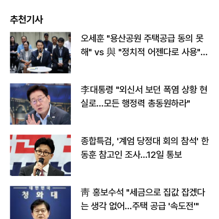
추천기사
오세훈 "용산공원 주택공급 동의 못
해" vs 與 "정치적 어젠다로 사용"
맞불
李대통령 "외신서 보던 폭염 상황 현
실로…모든 행정력 총동원하라"
종합특검, '계엄 당정대 회의 참석' 한
동훈 참고인 조사...12일 통보
靑 홍보수석 "세금으로 집값 잡겠다
는 생각 없어…주택 공급 '속도전'"