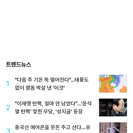
트렌드뉴스
"다음 주 기온 뚝 떨어진다"…태풍도
1
없이 열돔 박살 낸 '이것'
"이재명 탄핵, 얼마 안 남았다"...'윤석
2
열 탄핵' 맞힌 무당, '성지글' 등장
중국산 에어콘을 웃돈 주고 산다...유
3