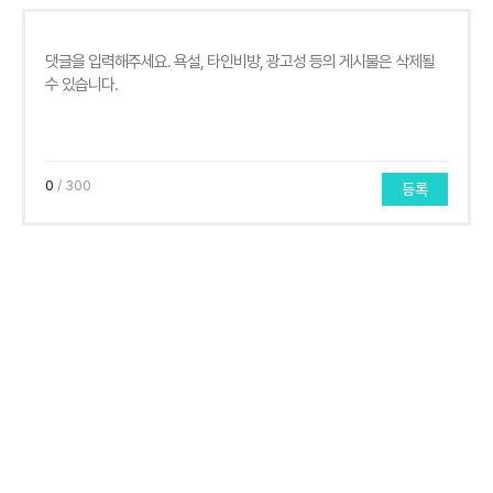
0
/ 300
등록