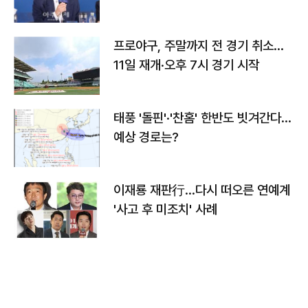
프로야구, 주말까지 전 경기 취소…
11일 재개·오후 7시 경기 시작
태풍 '돌핀'·'찬홈' 한반도 빗겨간다…
예상 경로는?
이재룡 재판行…다시 떠오른 연예계
'사고 후 미조치' 사례