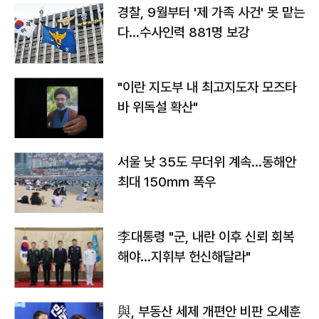
경찰, 9월부터 '제 가족 사건' 못 맡는
다…수사인력 881명 보강
"이란 지도부 내 최고지도자 모즈타
바 위독설 확산"
서울 낮 35도 무더위 계속…동해안
최대 150㎜ 폭우
李대통령 "군, 내란 이후 신뢰 회복
해야…지휘부 헌신해달라"
與, 부동산 세제 개편안 비판 오세훈