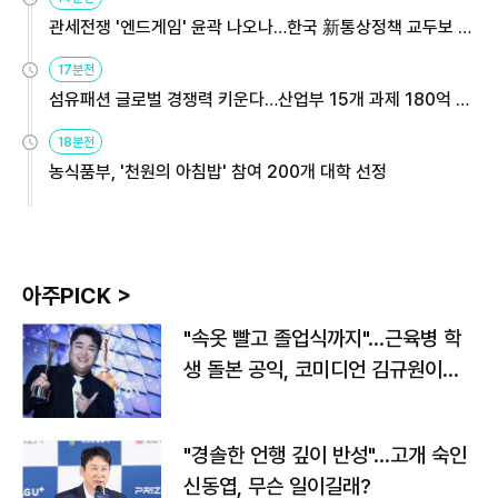
관세전쟁 '엔드게임' 윤곽 나오나…한국 新통상정책 교두보 활
용해야
17분전
섬유패션 글로벌 경쟁력 키운다…산업부 15개 과제 180억 지
원
18분전
농식품부, '천원의 아침밥' 참여 200개 대학 선정
아주PICK >
"속옷 빨고 졸업식까지"…근육병 학
생 돌본 공익, 코미디언 김규원이었
다
"경솔한 언행 깊이 반성"…고개 숙인
신동엽, 무슨 일이길래?