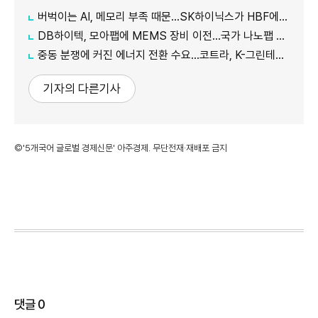
버벅이는 AI, 메모리 부족 때문…SK하이닉스가 HBF에 집중하는 이유
DB하이텍, 모아팹에 MEMS 장비 이전…국가 나노팹 공정 지원
중동 분쟁에 커진 에너지 전환 수요…코트라, K-그린테크 수출길 넓힌다
기자의 다른기사
©'5개국어 글로벌 경제신문' 아주경제. 무단전재·재배포 금지
댓글
0