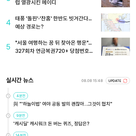
럽 열광시킨 메이디
태풍 '돌핀'·'찬홈' 한반도 빗겨간다…
4
예상 경로는?
"서울 여행하는 꿈 뒤 찾아온 행운"…
5
327회차 연금복권720+ 당첨번호조
회 주목
실시간 뉴스
08.08 15:48
UPDATE
4분전
與 "'하늘이법' 여야 공동 발의 괜찮아…그것이 협치"
9분전
'캐시딜' 캐시워크 돈 버는 퀴즈, 정답은?
14분전