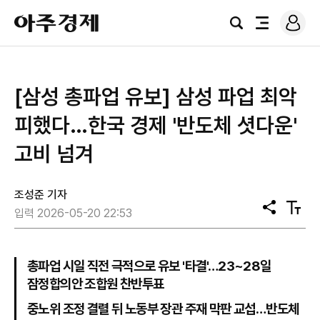
로
아
그
검
전
주
인
색
체
경
메
제
뉴
[삼성 총파업 유보] 삼성 파업 최악
피했다…한국 경제 '반도체 셧다운'
고비 넘겨
조성준 기자
공
텍
입력 2026-05-20 22:53
유
스
트
크
기
총파업 시일 직전 극적으로 유보 '타결'…23~28일
잠정합의안 조합원 찬반투표
중노위 조정 결렬 뒤 노동부 장관 주재 막판 교섭…반도체