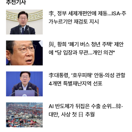
추천기사
李, 정부 세제개편안에 제동…ISA·주
가누르기안 재검토 지시
與, 황희 '폐기 버스 청년 주택' 제안
에 "당 입장과 무관…개인 의견"
李대통령, '호우피해' 안동·의성 관할
4개면 특별재난지역 선포
AI 반도체가 뒤집은 수출 순위…韓·
대만, 사상 첫 日 추월