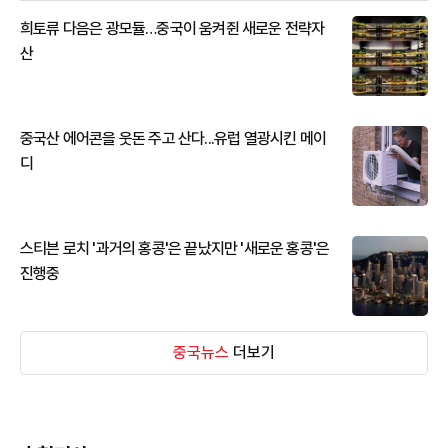
희토류 다음은 광모듈…중국이 움켜쥔 새로운 전략자
산
중국산 에어콘을 웃돈 주고 산다...유럽 열광시킨 메이
디
스티븐 로치 '과거의 홍콩'은 끝났지만 '새로운 홍콩'은
진행중
중국뉴스
더보기