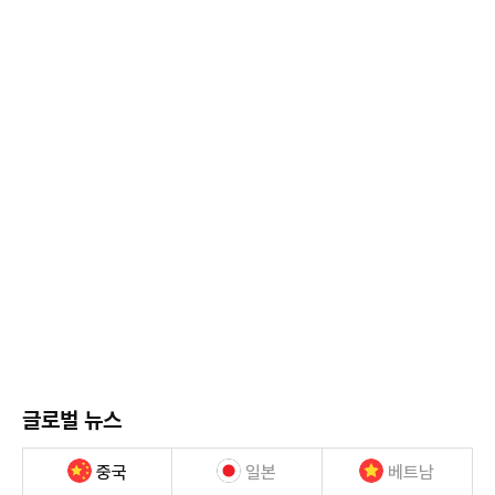
글로벌 뉴스
중국
일본
베트남