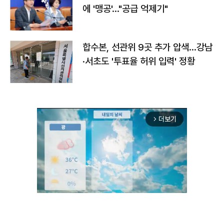
에 '맹공'…"공급 억제기"
합수본, 선관위 9곳 추가 압색…강남
·서초도 '투표율 허위 입력' 정황
더보기
arrow_forward_ios
Unmute