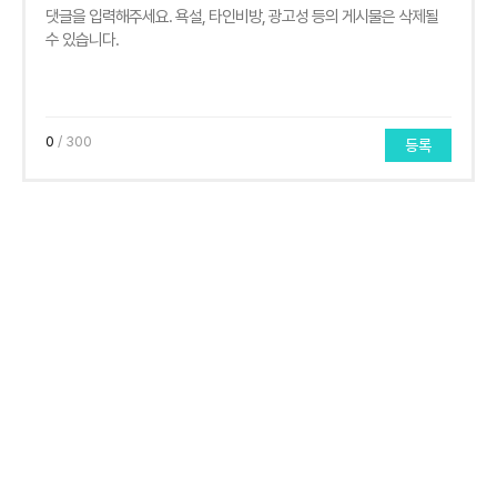
0
/ 300
등록