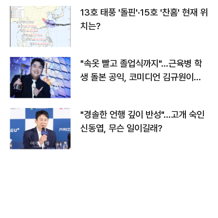
13호 태풍 '돌핀'·15호 '찬홈' 현재 위
치는?
"속옷 빨고 졸업식까지"…근육병 학
생 돌본 공익, 코미디언 김규원이었
다
"경솔한 언행 깊이 반성"…고개 숙인
신동엽, 무슨 일이길래?