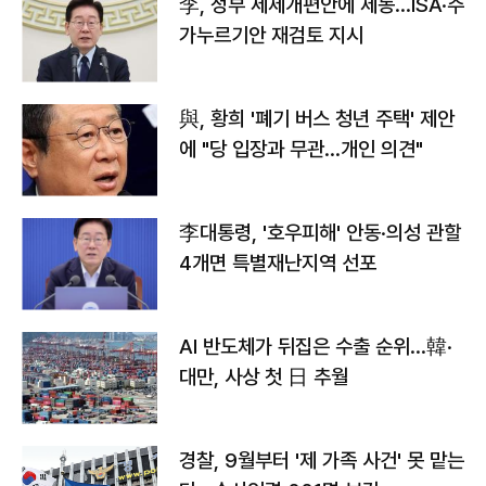
李, 정부 세제개편안에 제동…ISA·주
가누르기안 재검토 지시
與, 황희 '폐기 버스 청년 주택' 제안
에 "당 입장과 무관…개인 의견"
李대통령, '호우피해' 안동·의성 관할
4개면 특별재난지역 선포
AI 반도체가 뒤집은 수출 순위…韓·
대만, 사상 첫 日 추월
경찰, 9월부터 '제 가족 사건' 못 맡는