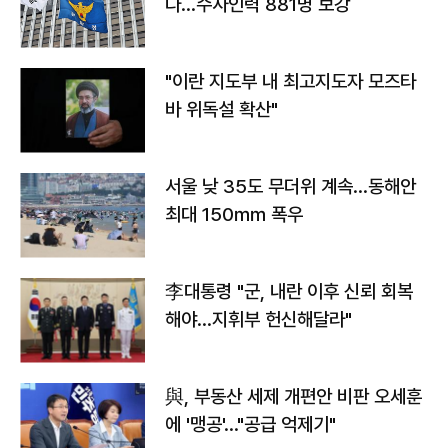
다…수사인력 881명 보강
"이란 지도부 내 최고지도자 모즈타
바 위독설 확산"
서울 낮 35도 무더위 계속…동해안
최대 150㎜ 폭우
李대통령 "군, 내란 이후 신뢰 회복
해야…지휘부 헌신해달라"
與, 부동산 세제 개편안 비판 오세훈
에 '맹공'…"공급 억제기"