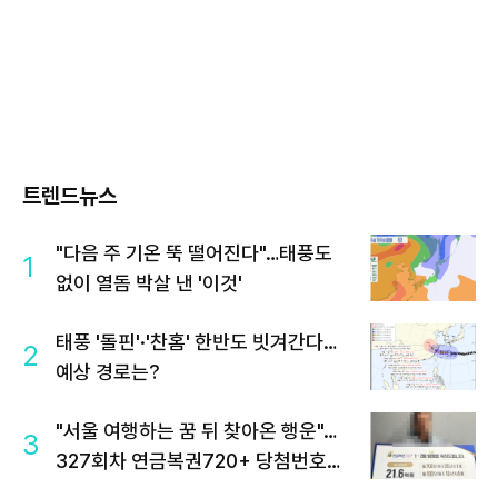
트렌드뉴스
"다음 주 기온 뚝 떨어진다"…태풍도
1
없이 열돔 박살 낸 '이것'
태풍 '돌핀'·'찬홈' 한반도 빗겨간다…
2
예상 경로는?
"서울 여행하는 꿈 뒤 찾아온 행운"…
3
327회차 연금복권720+ 당첨번호조
회 주목