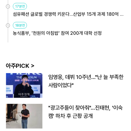
용해야
17분전
섬유패션 글로벌 경쟁력 키운다…산업부 15개 과제 180억 지
원
18분전
농식품부, '천원의 아침밥' 참여 200개 대학 선정
아주PICK >
임영웅, 데뷔 10주년…"난 늘 부족한
사람이었다"
"광고주들이 찾아줘"…진태현, '이숙
캠' 하차 후 근황 공개