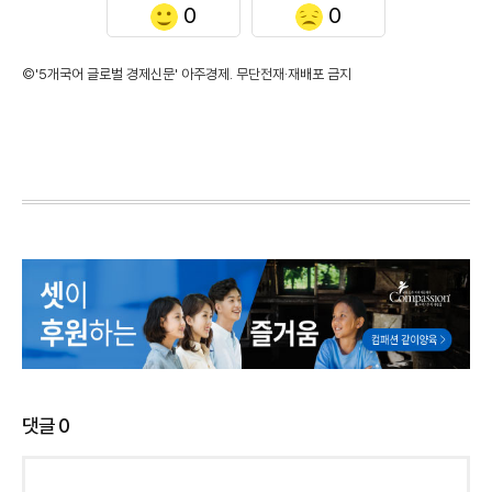
0
0
©'5개국어 글로벌 경제신문' 아주경제. 무단전재·재배포 금지
댓글
0