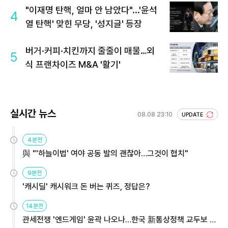
"이재명 탄핵, 얼마 안 남았다"...'윤석
4
열 탄핵' 맞힌 무당, '성지글' 등장
버거·커피·치킨까지 줄줄이 매물…외
5
식 프랜차이즈 M&A '활기'
실시간 뉴스
08.08 23:10
UPDATE
4분전
與 "'하늘이법' 여야 공동 발의 괜찮아…그것이 협치"
9분전
'캐시딜' 캐시워크 돈 버는 퀴즈, 정답은?
14분전
관세전쟁 '엔드게임' 윤곽 나오나…한국 新통상정책 교두보 활