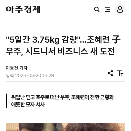
로
아
그
검
전
주
인
색
체
경
메
제
뉴
"5일간 3.75kg 감량"…조혜련 子
우주, 시드니서 비즈니스 새 도전
이동건 기자
공
텍
입력 2026-05-20 16:29
유
스
트
크
기
취업난 딛고 호주로 떠난 우주, 조혜련이 전한 근황과
애틋한 모자 서사