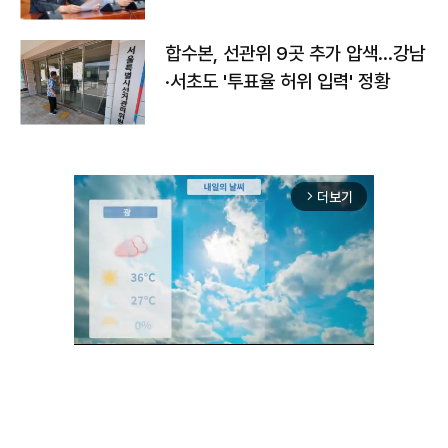
합수본, 선관위 9곳 추가 압색…강남
·서초도 '투표율 허위 입력' 정황
더보기
arrow_forward_ios
Unmute