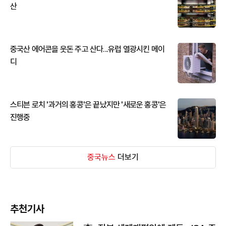
산
중국산 에어콘을 웃돈 주고 산다...유럽 열광시킨 메이
디
스티븐 로치 '과거의 홍콩'은 끝났지만 '새로운 홍콩'은
진행중
중국뉴스
더보기
추천기사