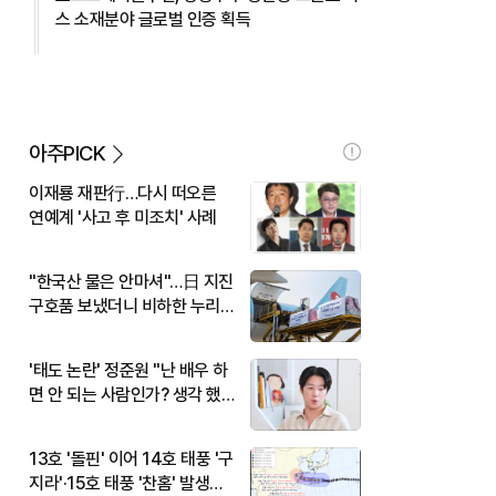
스 소재분야 글로벌 인증 획득
아주PICK
이재룡 재판行…다시 떠오른
연예계 '사고 후 미조치' 사례
"한국산 물은 안마셔"…日 지진
구호품 보냈더니 비하한 누리
꾼
'태도 논란' 정준원 "난 배우 하
면 안 되는 사람인가? 생각 했
다"
13호 '돌핀' 이어 14호 태풍 '구
지라'·15호 태풍 '찬홈' 발생…