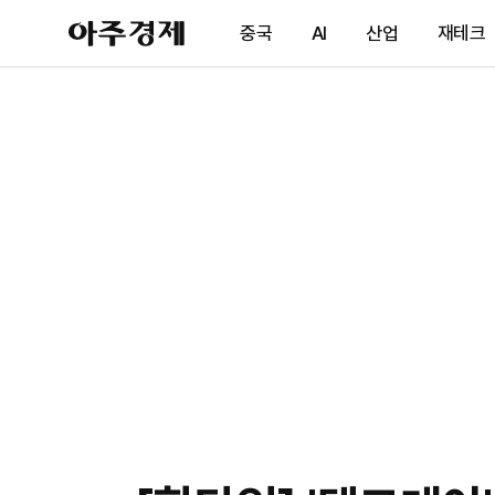
아
중국
AI
산업
재테크
주
경
제