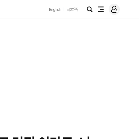
로
English
日本語
그
검
전
인
색
체
메
뉴