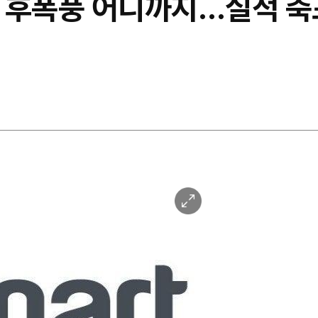
' 후폭풍 어디까지…실적 축
이
미
지
확
대