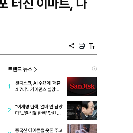
포 터진 이마트, 나
공
프
텍
유
린
스
트
트
크
기
트렌드 뉴스
샌디스크, AI 수요에 '매출
1
4.7배'…가이던스 실망에
'주가는 하락'
"이재명 탄핵, 얼마 안 남았
2
다"...'윤석열 탄핵' 맞힌 무
당, '성지글' 등장
중국산 에어콘을 웃돈 주고