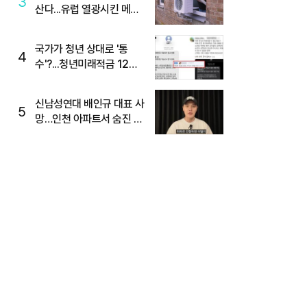
3
산다...유럽 열광시킨 메이
디
국가가 청년 상대로 '통
4
수'?...청년미래적금 12%
준다더니 "응, 오류야"
신남성연대 배인규 대표 사
5
망…인천 아파트서 숨진 채
발견