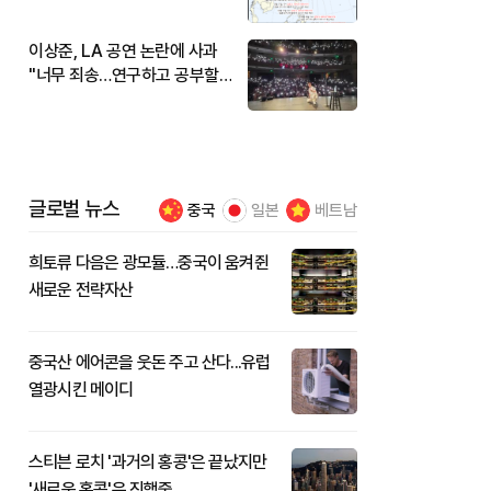
현재 위치와 이동경로는?
이상준, LA 공연 논란에 사과
"너무 죄송…연구하고 공부할
것"
글로벌 뉴스
중국
일본
베트남
희토류 다음은 광모듈…중국이 움켜쥔
새로운 전략자산
중국산 에어콘을 웃돈 주고 산다...유럽
열광시킨 메이디
스티븐 로치 '과거의 홍콩'은 끝났지만
'새로운 홍콩'은 진행중