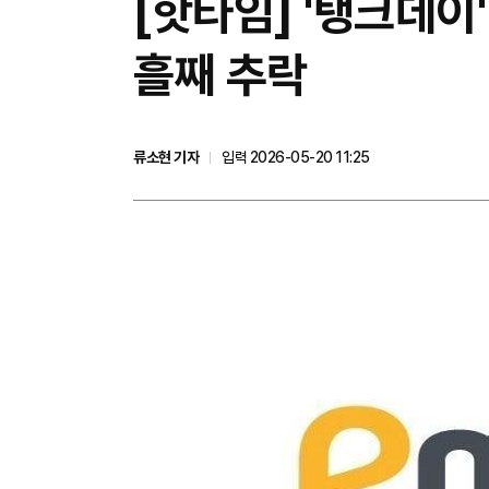
[핫타임] '탱크데이
흘째 추락
류소현 기자
입력 2026-05-20 11:25