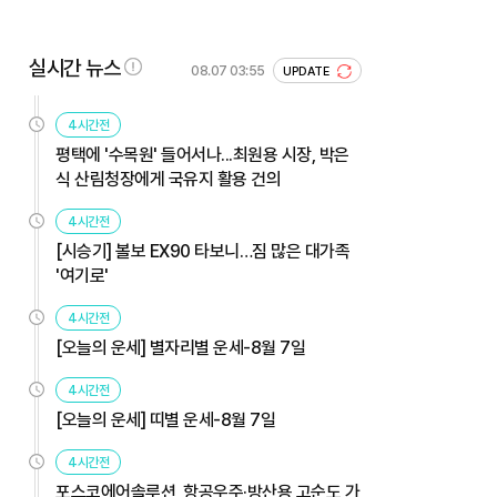
실시간 뉴스
08.07 03:55
UPDATE
4시간전
평택에 '수목원' 들어서나...최원용 시장, 박은
식 산림청장에게 국유지 활용 건의
4시간전
[시승기] 볼보 EX90 타보니…짐 많은 대가족
'여기로'
4시간전
[오늘의 운세] 별자리별 운세-8월 7일
4시간전
[오늘의 운세] 띠별 운세-8월 7일
4시간전
포스코에어솔루션, 항공우주·방산용 고순도 가