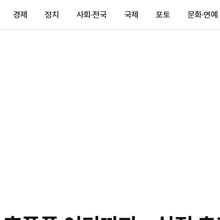
경제
정치
사회·전국
국제
포토
문화·연예