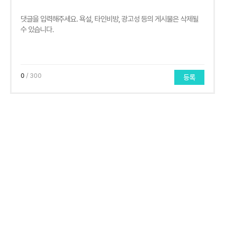
0
/ 300
등록