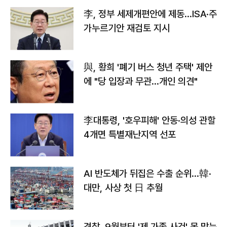
李, 정부 세제개편안에 제동…ISA·주
가누르기안 재검토 지시
與, 황희 '폐기 버스 청년 주택' 제안
에 "당 입장과 무관…개인 의견"
李대통령, '호우피해' 안동·의성 관할
4개면 특별재난지역 선포
AI 반도체가 뒤집은 수출 순위…韓·
대만, 사상 첫 日 추월
경찰, 9월부터 '제 가족 사건' 못 맡는