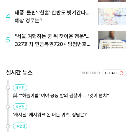
태풍 '돌핀'·'찬홈' 한반도 빗겨간다…
4
예상 경로는?
"서울 여행하는 꿈 뒤 찾아온 행운"…
5
327회차 연금복권720+ 당첨번호조
회 주목
실시간 뉴스
08.08 13:19
UPDATE
4분전
與 "'하늘이법' 여야 공동 발의 괜찮아…그것이 협치"
9분전
'캐시딜' 캐시워크 돈 버는 퀴즈, 정답은?
14분전