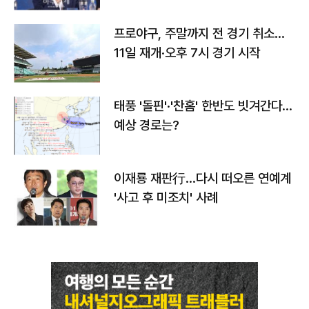
프로야구, 주말까지 전 경기 취소…
11일 재개·오후 7시 경기 시작
태풍 '돌핀'·'찬홈' 한반도 빗겨간다…
예상 경로는?
이재룡 재판行…다시 떠오른 연예계
'사고 후 미조치' 사례