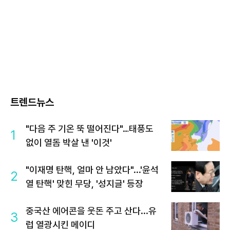
트렌드뉴스
"다음 주 기온 뚝 떨어진다"…태풍도
1
없이 열돔 박살 낸 '이것'
"이재명 탄핵, 얼마 안 남았다"...'윤석
2
열 탄핵' 맞힌 무당, '성지글' 등장
중국산 에어콘을 웃돈 주고 산다...유
3
럽 열광시킨 메이디