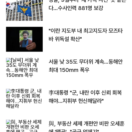
다…수사인력 881명 보강
"이란 지도부 내 최고지도자 모즈타
바 위독설 확산"
서울 낮 35도 무더위 계속…동해안
최대 150㎜ 폭우
李대통령 "군, 내란 이후 신뢰 회복
해야…지휘부 헌신해달라"
與, 부동산 세제 개편안 비판 오세훈
에 '맹공'…"공급 억제기"