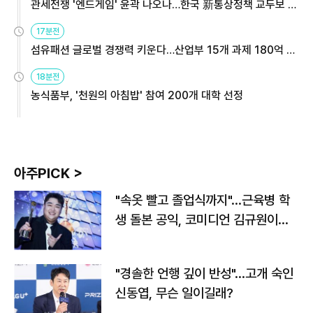
관세전쟁 '엔드게임' 윤곽 나오나…한국 新통상정책 교두보 활
용해야
17분전
섬유패션 글로벌 경쟁력 키운다…산업부 15개 과제 180억 지
원
18분전
농식품부, '천원의 아침밥' 참여 200개 대학 선정
아주PICK >
"속옷 빨고 졸업식까지"…근육병 학
생 돌본 공익, 코미디언 김규원이었
다
"경솔한 언행 깊이 반성"…고개 숙인
신동엽, 무슨 일이길래?