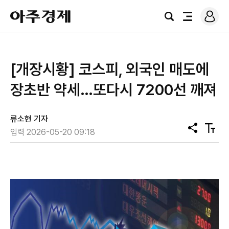
로
아
그
검
전
주
인
색
체
경
메
제
뉴
[개장시황] 코스피, 외국인 매도에
장초반 약세…또다시 7200선 깨져
류소현 기자
공
텍
입력 2026-05-20 09:18
유
스
트
크
기