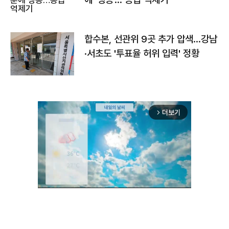
합수본, 선관위 9곳 추가 압색…강남
·서초도 '투표율 허위 입력' 정황
더보기
arrow_forward_ios
Unmute