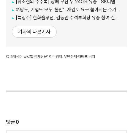
[류소현의 주주톡] 상폐 무산 뒤 240% 유증…SK디앤디는 주주를 설득했나?
여당도, 기업도 모두 '불만'...재검토 요구 쏟아지는 주가누르기 방지 세제개편안
[특징주] 한화솔루션, 김동관 수석부회장 유증 참여·실적 개선 기대에 16% 강세
기자의 다른기사
©'5개국어 글로벌 경제신문' 아주경제. 무단전재·재배포 금지
댓글
0