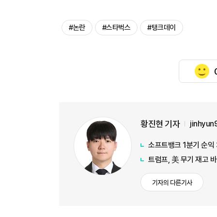
#논란
#스타벅스
#탱크데이
황진현 기자
jinhyu
소프트뱅크 1분기 순익 
트럼프, 美 무기 재고 
기자의 다른기사