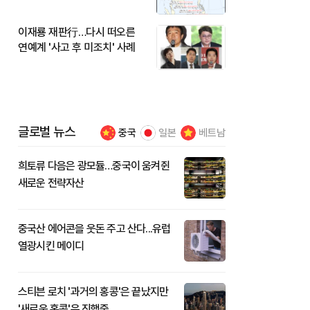
이재룡 재판行…다시 떠오른
연예계 '사고 후 미조치' 사례
글로벌 뉴스
중국
일본
베트남
희토류 다음은 광모듈…중국이 움켜쥔
새로운 전략자산
중국산 에어콘을 웃돈 주고 산다...유럽
열광시킨 메이디
스티븐 로치 '과거의 홍콩'은 끝났지만
'새로운 홍콩'은 진행중