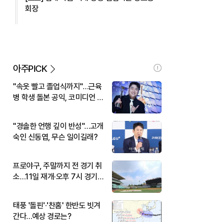
회장
아주PICK
"속옷 빨고 졸업식까지"…근육
병 학생 돌본 공익, 코미디언 김
규원이었다
"경솔한 언행 깊이 반성"…고개
숙인 신동엽, 무슨 일이길래?
프로야구, 주말까지 전 경기 취
소…11일 재개·오후 7시 경기
시작
태풍 '돌핀'·'찬홈' 한반도 빗겨
간다…예상 경로는?