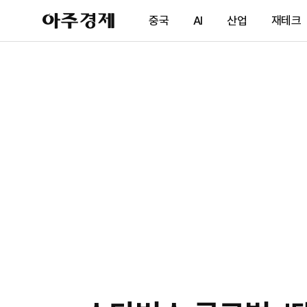
아
중국
AI
산업
재테크
주
경
제