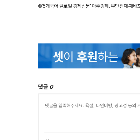
©'5개국어 글로벌 경제신문' 아주경제. 무단전재·재배
댓글
0