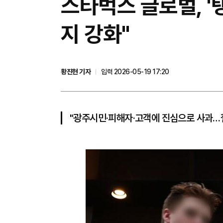
스타벅스 글로벌, '
지 강화"
황진현 기자
입력 2026-05-19 17:20
"광주시민·피해자·고객에 진심으로 사과…철