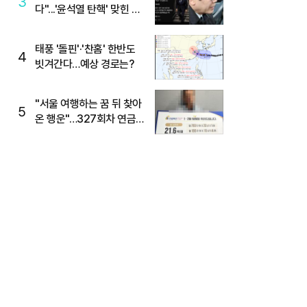
3
다"...'윤석열 탄핵' 맞힌 무
당, '성지글' 등장
태풍 '돌핀'·'찬홈' 한반도
4
빗겨간다…예상 경로는?
"서울 여행하는 꿈 뒤 찾아
5
온 행운"…327회차 연금
복권720+ 당첨번호조회
주목