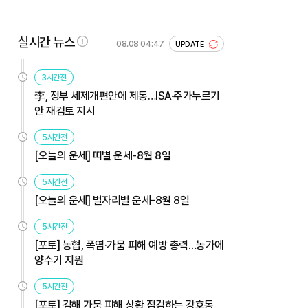
실시간 뉴스
08.08 04:47
UPDATE
3시간전
李, 정부 세제개편안에 제동…ISA·주가누르기
안 재검토 지시
5시간전
[오늘의 운세] 띠별 운세-8월 8일
5시간전
[오늘의 운세] 별자리별 운세-8월 8일
5시간전
[포토] 농협, 폭염·가뭄 피해 예방 총력…농가에
양수기 지원
5시간전
[포토] 김해 가뭄 피해 상황 점검하는 강호동