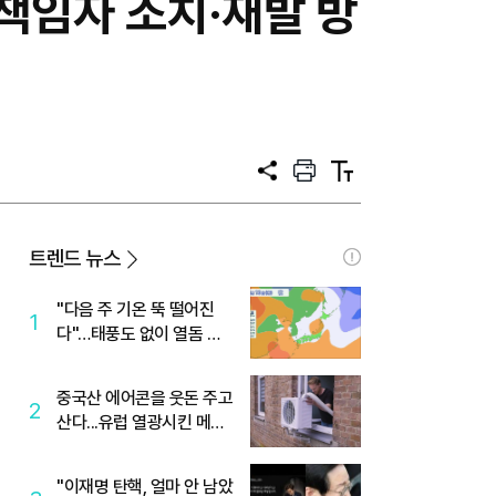
"책임자 조치·재발 방
공
프
텍
유
린
스
트
트
크
기
트렌드 뉴스
"다음 주 기온 뚝 떨어진
1
다"…태풍도 없이 열돔 박
살 낸 '이것'
중국산 에어콘을 웃돈 주고
2
산다...유럽 열광시킨 메이
디
"이재명 탄핵, 얼마 안 남았