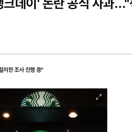
탱크데이' 논란 공식 사과…
저한 조사 진행 중"
이
미
지
확
대