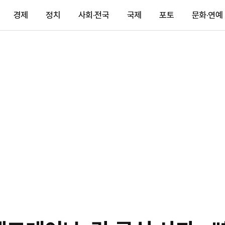
경제
정치
사회·전국
국제
포토
문화·연예