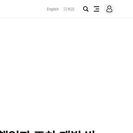
로
English
日本語
그
검
전
인
색
체
메
뉴