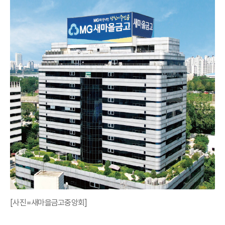
[사진=새마을금고중앙회]