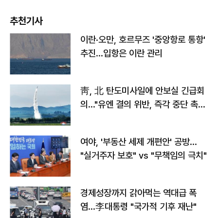
추천기사
이란·오만, 호르무즈 '중앙항로 통항'
추진…입항은 이란 관리
靑, 北 탄도미사일에 안보실 긴급회
의…"유엔 결의 위반, 즉각 중단 촉
구"
여야, '부동산 세제 개편안' 공방…
"실거주자 보호" vs "무책임의 극치"
경제성장까지 갉아먹는 역대급 폭
염…李대통령 "국가적 기후 재난"