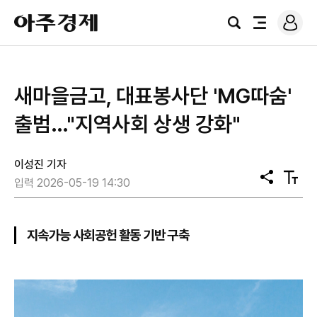
로
아
그
검
전
주
인
색
체
경
메
제
뉴
새마을금고, 대표봉사단 'MG따숨'
출범…"지역사회 상생 강화"
이성진 기자
공
텍
입력 2026-05-19 14:30
유
스
트
크
기
지속가능 사회공헌 활동 기반 구축