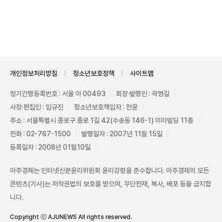
Unmute
개인정보처리방침
청소년보호정책
사이트맵
정기간행등록번호 : 서울 아 00493
회장·발행인 : 곽영길
사장·편집인 : 임규진
청소년보호책임자 : 전운
주소 : 서울특별시 종로구 종로 1길 42(수송동 146-1) 이마빌딩 11층
전화 : 02-767-1500
발행일자 : 2007년 11월 15일
등록일자 : 2008년 01월10일
아주경제는 인터넷신문윤리위원회 윤리강령을 준수합니다. 아주경제의 모든
콘텐츠(기사)는 저작권법의 보호를 받으며, 무단전재, 복사, 배포 등을 금지합
니다.
Copyright ⓒ AJUNEWS All rights reserved.