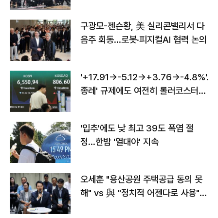
구광모-젠슨황, 美 실리콘밸리서 다
음주 회동…로봇·피지컬AI 협력 논의
'+17.91→-5.12→+3.76→-4.8%'…'
종레' 규제에도 여전히 롤러코스터
타는 코스피
'입추'에도 낮 최고 39도 폭염 절
정…한밤 '열대야' 지속
오세훈 "용산공원 주택공급 동의 못
해" vs 與 "정치적 어젠다로 사용"
맞불