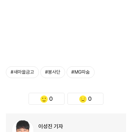
#새마을금고
#봉사단
#MG따숨
0
0
이성진 기자