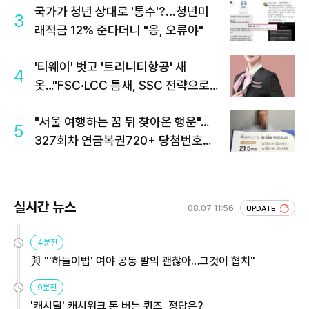
국가가 청년 상대로 '통수'?...청년미
3
래적금 12% 준다더니 "응, 오류야"
'티웨이' 벗고 '트리니티항공' 새
4
옷…"FSC·LCC 틈새, SSC 전략으로
공략"
"서울 여행하는 꿈 뒤 찾아온 행운"…
5
327회차 연금복권720+ 당첨번호조
회 주목
실시간 뉴스
08.07 11:56
UPDATE
4분전
與 "'하늘이법' 여야 공동 발의 괜찮아…그것이 협치"
9분전
'캐시딜' 캐시워크 돈 버는 퀴즈, 정답은?