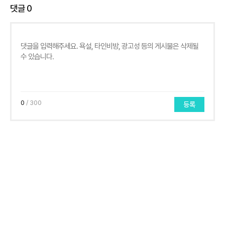
댓글
0
0
/ 300
등록