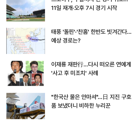
11일 재개·오후 7시 경기 시작
태풍 '돌핀'·'찬홈' 한반도 빗겨간다…
예상 경로는?
이재룡 재판行…다시 떠오른 연예계
'사고 후 미조치' 사례
"한국산 물은 안마셔"…日 지진 구호
품 보냈더니 비하한 누리꾼