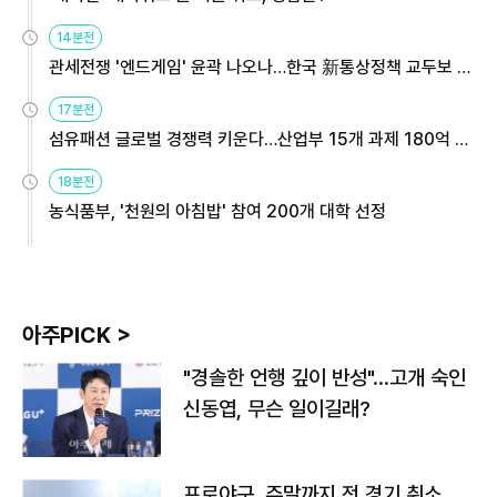
14분전
관세전쟁 '엔드게임' 윤곽 나오나…한국 新통상정책 교두보 활
용해야
17분전
섬유패션 글로벌 경쟁력 키운다…산업부 15개 과제 180억 지
원
18분전
농식품부, '천원의 아침밥' 참여 200개 대학 선정
아주PICK >
"경솔한 언행 깊이 반성"…고개 숙인
신동엽, 무슨 일이길래?
프로야구, 주말까지 전 경기 취소…