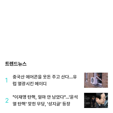
트렌드뉴스
중국산 에어콘을 웃돈 주고 산다...유
1
럽 열광시킨 메이디
"이재명 탄핵, 얼마 안 남았다"...'윤석
2
열 탄핵' 맞힌 무당, '성지글' 등장