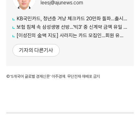
leesj@ajunews.com
KB국민카드, 청년층 겨냥 체크카드 20만좌 돌파…출시 8개월만
보험 침체 속 삼성생명 선방…'빅3' 중 신계약 금액 유일 증가
[이성진의 金맥 지도] 사라지는 카드 모집인…회원 유치도 '디지털 전환'
기자의 다른기사
©'5개국어 글로벌 경제신문' 아주경제. 무단전재·재배포 금지