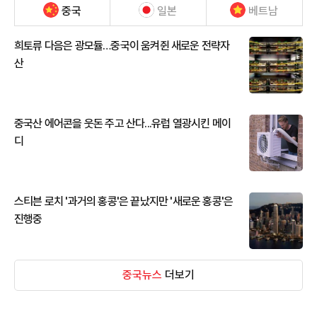
중국
일본
베트남
희토류 다음은 광모듈…중국이 움켜쥔 새로운 전략자
산
중국산 에어콘을 웃돈 주고 산다...유럽 열광시킨 메이
디
스티븐 로치 '과거의 홍콩'은 끝났지만 '새로운 홍콩'은
진행중
중국뉴스
더보기