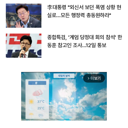
李대통령 "외신서 보던 폭염 상황 현
실로…모든 행정력 총동원하라"
종합특검, '계엄 당정대 회의 참석' 한
동훈 참고인 조사...12일 통보
더보기
arrow_forward_ios