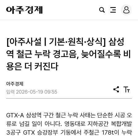
로
아
그
검
전
주
인
색
체
경
메
제
뉴
[아주사설 | 기본·원칙·상식] 삼성
역 철근 누락 경고음, 늦어질수록 비
용은 더 커진다
아주경제
공
텍
입력 2026-05-19 09:55
유
스
트
크
기
GTX-A 삼성역 구간 철근 누락 사태는 단순한 시공 오
류로 넘길 일이 아니다. 영동대로 지하공간 복합개발
3공구 GTX 승강장부 기둥에서 주철근 178t이 누락