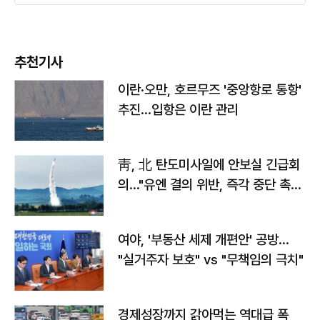
추천기사
이란·오만, 호르무즈 '중앙항로 통항'
추진…입항은 이란 관리
靑, 北 탄도미사일에 안보실 긴급회
의…"유엔 결의 위반, 즉각 중단 촉
구"
여야, '부동산 세제 개편안' 공방…
"실거주자 보호" vs "무책임의 극치"
경제성장까지 갉아먹는 역대급 폭