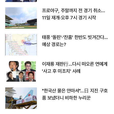
프로야구, 주말까지 전 경기 취소…
11일 재개·오후 7시 경기 시작
태풍 '돌핀'·'찬홈' 한반도 빗겨간다…
예상 경로는?
이재룡 재판行…다시 떠오른 연예계
'사고 후 미조치' 사례
"한국산 물은 안마셔"…日 지진 구호
품 보냈더니 비하한 누리꾼