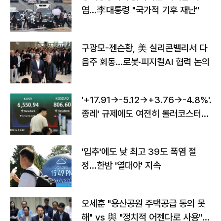
염…李대통령 "국가적 기후 재난"
구광모-젠슨황, 美 실리콘밸리서 다
음주 회동…로봇·피지컬AI 협력 논의
'+17.91→-5.12→+3.76→-4.8%'…'
종레' 규제에도 여전히 롤러코스터
타는 코스피
'입추'에도 낮 최고 39도 폭염 절
정…한밤 '열대야' 지속
오세훈 "용산공원 주택공급 동의 못
해" vs 與 "정치적 어젠다로 사용"