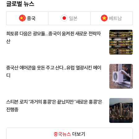
글로벌 뉴스
중국
일본
베트남
희토류 다음은 광모듈…중국이 움켜쥔 새로운 전략자
산
중국산 에어콘을 웃돈 주고 산다...유럽 열광시킨 메이
디
스티븐 로치 '과거의 홍콩'은 끝났지만 '새로운 홍콩'은
진행중
중국뉴스
더보기