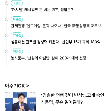
9분전
'캐시딜' 캐시워크 돈 버는 퀴즈, 정답은?
14분전
관세전쟁 '엔드게임' 윤곽 나오나…한국 新통상정책 교두보 활
용해야
17분전
섬유패션 글로벌 경쟁력 키운다…산업부 15개 과제 180억 지
원
18분전
농식품부, '천원의 아침밥' 참여 200개 대학 선정
아주PICK >
"경솔한 언행 깊이 반성"…고개 숙인
신동엽, 무슨 일이길래?