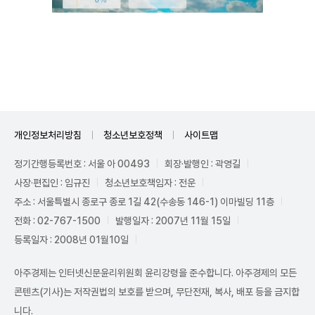
Unmute
개인정보처리방침
청소년보호정책
사이트맵
정기간행등록번호 : 서울 아 00493
회장·발행인 : 곽영길
사장·편집인 : 임규진
청소년보호책임자 : 전운
주소 : 서울특별시 종로구 종로 1길 42(수송동 146-1) 이마빌딩 11층
전화 : 02-767-1500
발행일자 : 2007년 11월 15일
등록일자 : 2008년 01월10일
아주경제는 인터넷신문윤리위원회 윤리강령을 준수합니다. 아주경제의 모든
콘텐츠(기사)는 저작권법의 보호를 받으며, 무단전재, 복사, 배포 등을 금지합
니다.