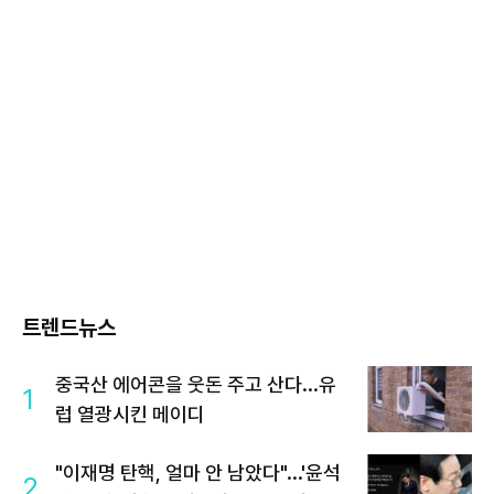
트렌드뉴스
중국산 에어콘을 웃돈 주고 산다...유
1
럽 열광시킨 메이디
"이재명 탄핵, 얼마 안 남았다"...'윤석
2