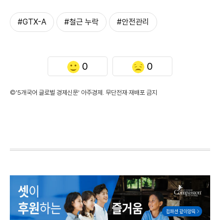
#GTX-A
#철근 누락
#안전관리
0
0
©'5개국어 글로벌 경제신문' 아주경제. 무단전재·재배포 금지