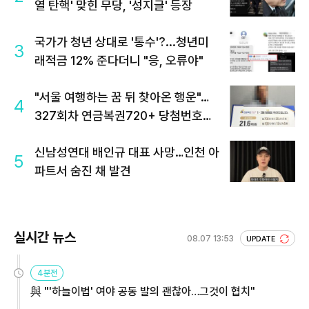
열 탄핵' 맞힌 무당, '성지글' 등장
국가가 청년 상대로 '통수'?...청년미
3
래적금 12% 준다더니 "응, 오류야"
"서울 여행하는 꿈 뒤 찾아온 행운"…
4
327회차 연금복권720+ 당첨번호조
회 주목
신남성연대 배인규 대표 사망…인천 아
5
파트서 숨진 채 발견
실시간 뉴스
08.07 13:53
UPDATE
4분전
與 "'하늘이법' 여야 공동 발의 괜찮아…그것이 협치"