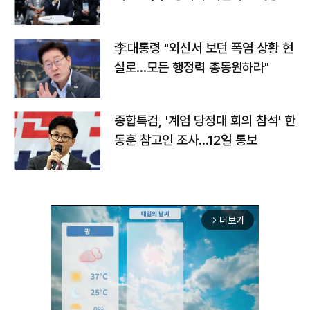
맞불
李대통령 "외신서 보던 폭염 상황 현
실로…모든 행정력 총동원하라"
종합특검, '계엄 당정대 회의 참석' 한
동훈 참고인 조사...12일 통보
더보기
arrow_forward_ios