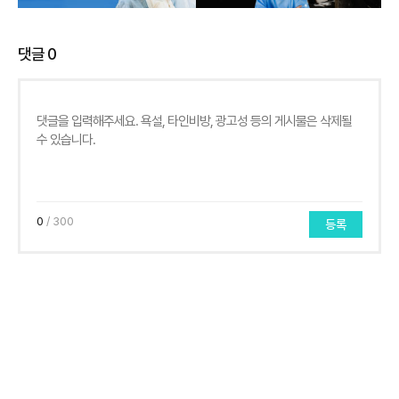
댓글
0
0
/ 300
등록