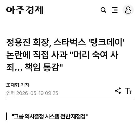
로
아
그
검
전
주
인
색
체
경
메
제
뉴
정용진 회장, 스타벅스 '탱크데이'
논란에 직접 사과 "머리 숙여 사
죄... 책임 통감"
조재형 기자
공
텍
입력 2026-05-19 09:25
유
스
트
크
기
"그룹 의사결정 시스템 전반 재점검"