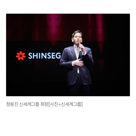
정용진 신세계그룹 회장[사진=신세계그룹]