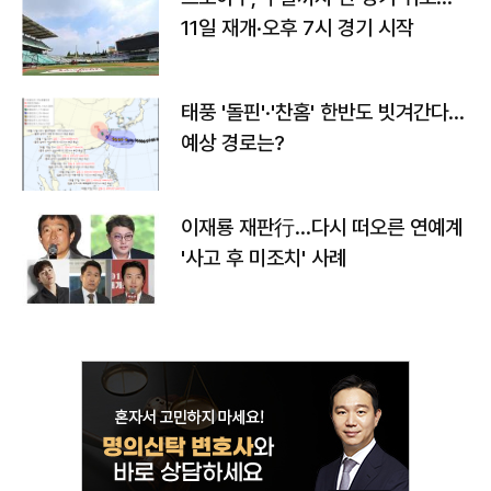
11일 재개·오후 7시 경기 시작
태풍 '돌핀'·'찬홈' 한반도 빗겨간다…
예상 경로는?
이재룡 재판行…다시 떠오른 연예계
'사고 후 미조치' 사례