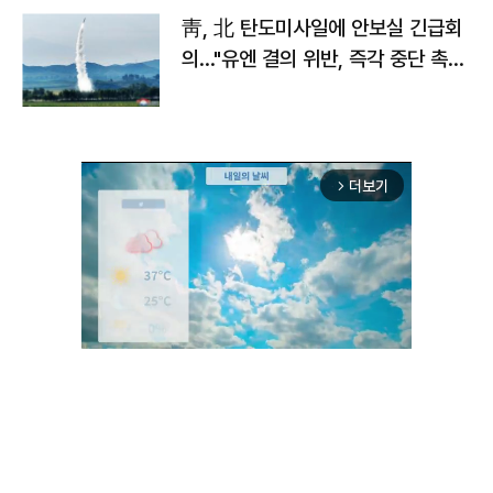
靑, 北 탄도미사일에 안보실 긴급회
의…"유엔 결의 위반, 즉각 중단 촉
구"
더보기
arrow_forward_ios
Unmute