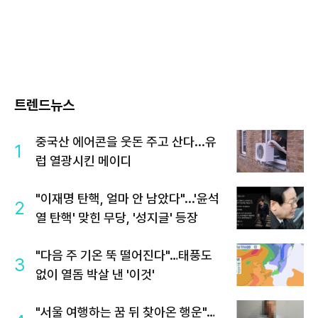
트렌드뉴스
중국산 에어콘을 웃돈 주고 산다...유
1
럽 열광시킨 메이디
"이재명 탄핵, 얼마 안 남았다"...'윤석
2
열 탄핵' 맞힌 무당, '성지글' 등장
"다음 주 기온 뚝 떨어진다"…태풍도
3
없이 열돔 박살 낸 '이것'
"서울 여행하는 꿈 뒤 찾아온 행운"…