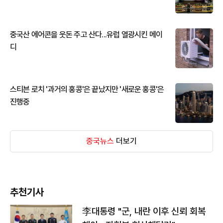
중국산 에어콘을 웃돈 주고 산다...유럽 열광시킨 메이
디
스티븐 로치 '과거의 홍콩'은 끝났지만 '새로운 홍콩'은
진행중
중국뉴스
더보기
추천기사
李대통령 "군, 내란 이후 신뢰 회복