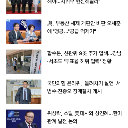
해야…지휘부 헌신해달라"
與, 부동산 세제 개편안 비판 오세훈
에 '맹공'…"공급 억제기"
합수본, 선관위 9곳 추가 압색…강남
·서초도 '투표율 허위 입력' 정황
국민의힘 윤리위, '돌려차기 실언' 서
범수·진종오 징계절차 개시
위성락, 스틸 美대사와 상견례…한미
관계 발전 논의