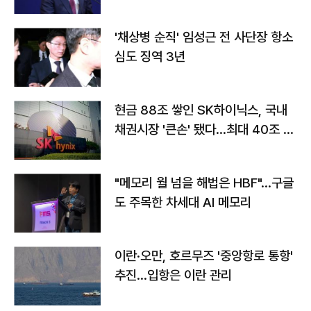
'채상병 순직' 임성근 전 사단장 항소
심도 징역 3년
현금 88조 쌓인 SK하이닉스, 국내
채권시장 '큰손' 됐다…최대 40조 투
자
"메모리 월 넘을 해법은 HBF"…구글
도 주목한 차세대 AI 메모리
이란·오만, 호르무즈 '중앙항로 통항'
추진…입항은 이란 관리