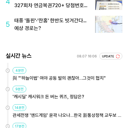
4
327회차 연금복권720+ 당첨번호조
회 주목
태풍 '돌핀'·'찬홈' 한반도 빗겨간다…
5
예상 경로는?
실시간 뉴스
08.07 16:06
UPDATE
4분전
與 "'하늘이법' 여야 공동 발의 괜찮아…그것이 협치"
9분전
'캐시딜' 캐시워크 돈 버는 퀴즈, 정답은?
14분전
관세전쟁 '엔드게임' 윤곽 나오나…한국 新통상정책 교두보 활
용해야
17분전