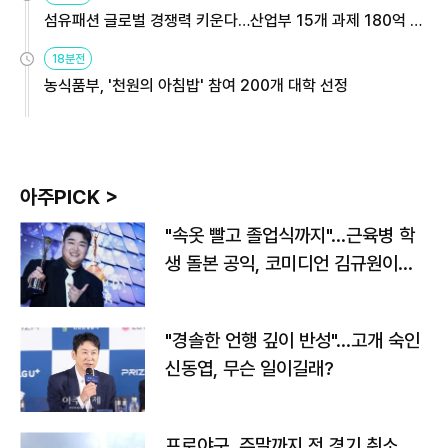
섬유패션 글로벌 경쟁력 키운다…산업부 15개 과제 180억 지
원
18분전
농식품부, '천원의 아침밥' 참여 200개 대학 선정
아주PICK >
"속옷 빨고 졸업식까지"…근육병 학
생 돌본 공익, 코미디언 김규원이었
다
"경솔한 언행 깊이 반성"…고개 숙인
신동엽, 무슨 일이길래?
프로야구, 주말까지 전 경기 취소…