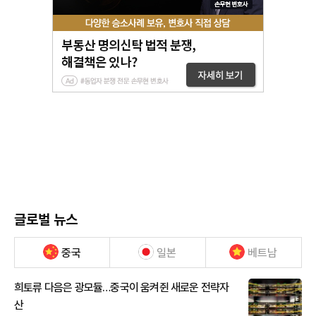
글로벌 뉴스
중국
일본
베트남
희토류 다음은 광모듈…중국이 움켜쥔 새로운 전략자
산