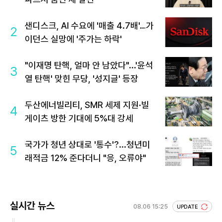
샌디스크, AI 수요에 '매출 4.7배'…가
2
이던스 실망에 '주가는 하락'
"이재명 탄핵, 얼마 안 남았다"...'윤석
3
열 탄핵' 맞힌 무당, '성지글' 등장
두산에너빌리티, SMR 세제 지원·빌
4
게이츠 방한 기대에 5%대 강세
국가가 청년 상대로 '통수'?...청년미
5
래적금 12% 준다더니 "응, 오류야"
실시간 뉴스
08.06 15:25
UPDATE