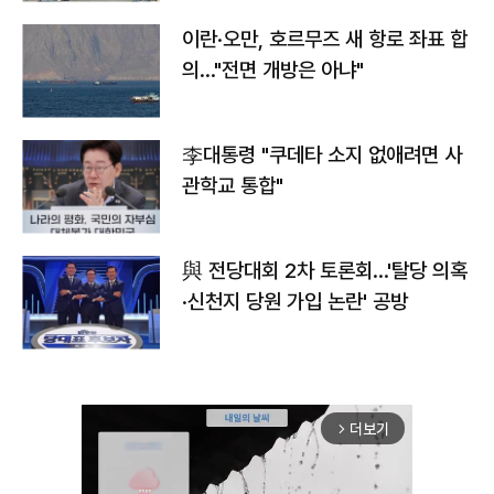
이란·오만, 호르무즈 새 항로 좌표 합
의…"전면 개방은 아냐"
李대통령 "쿠데타 소지 없애려면 사
관학교 통합"
與 전당대회 2차 토론회…'탈당 의혹
·신천지 당원 가입 논란' 공방
더보기
arrow_forward_ios