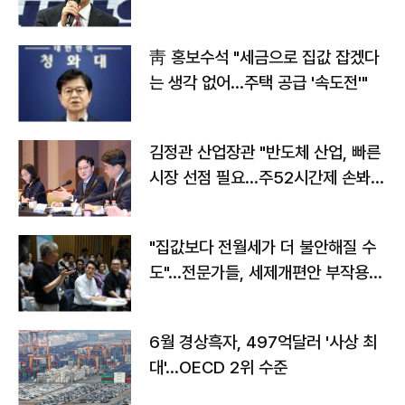
靑 홍보수석 "세금으로 집값 잡겠다
는 생각 없어…주택 공급 '속도전'"
김정관 산업장관 "반도체 산업, 빠른
시장 선점 필요…주52시간제 손봐
야"
"집값보다 전월세가 더 불안해질 수
도"…전문가들, 세제개편안 부작용
우려
6월 경상흑자, 497억달러 '사상 최
대'…OECD 2위 수준