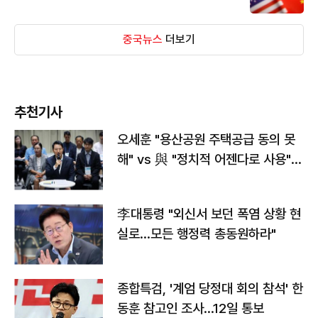
중국뉴스
더보기
추천기사
오세훈 "용산공원 주택공급 동의 못
해" vs 與 "정치적 어젠다로 사용"
맞불
李대통령 "외신서 보던 폭염 상황 현
실로…모든 행정력 총동원하라"
종합특검, '계엄 당정대 회의 참석' 한
동훈 참고인 조사...12일 통보