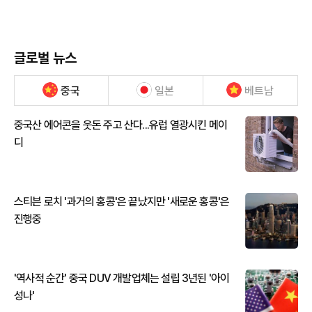
글로벌 뉴스
중국
일본
베트남
중국산 에어콘을 웃돈 주고 산다...유럽 열광시킨 메이
디
스티븐 로치 '과거의 홍콩'은 끝났지만 '새로운 홍콩'은
진행중
'역사적 순간' 중국 DUV 개발업체는 설립 3년된 '아이
성나'