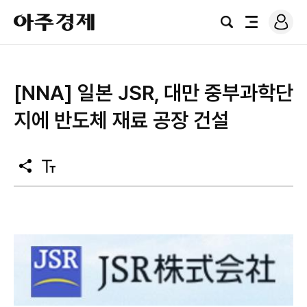
로
아
그
검
전
주
인
색
체
경
메
제
뉴
[NNA] 일본 JSR, 대만 중부과학단
지에 반도체 재료 공장 건설
공
텍
유
스
트
크
기