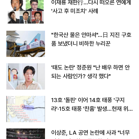
이재룡 재판行…다시 떠오른 연예계
'사고 후 미조치' 사례
"한국산 물은 안마셔"…日 지진 구호
품 보냈더니 비하한 누리꾼
'태도 논란' 정준원 "난 배우 하면 안
되는 사람인가? 생각 했다"
13호 '돌핀' 이어 14호 태풍 '구지
라'·15호 태풍 '찬홈' 발생…현재 위
치와 이동경로는?
이상준, LA 공연 논란에 사과 "너무