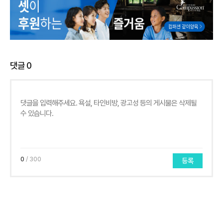
댓글
0
0
/ 300
등록