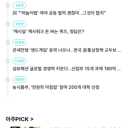
4분전
與 "'하늘이법' 여야 공동 발의 괜찮아…그것이 협치"
9분전
'캐시딜' 캐시워크 돈 버는 퀴즈, 정답은?
14분전
관세전쟁 '엔드게임' 윤곽 나오나…한국 新통상정책 교두보 활
용해야
17분전
섬유패션 글로벌 경쟁력 키운다…산업부 15개 과제 180억 지
원
18분전
농식품부, '천원의 아침밥' 참여 200개 대학 선정
아주PICK >