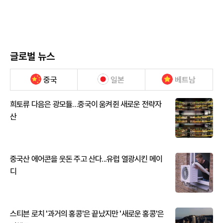
글로벌 뉴스
중국
일본
베트남
희토류 다음은 광모듈…중국이 움켜쥔 새로운 전략자
산
중국산 에어콘을 웃돈 주고 산다...유럽 열광시킨 메이
디
스티븐 로치 '과거의 홍콩'은 끝났지만 '새로운 홍콩'은