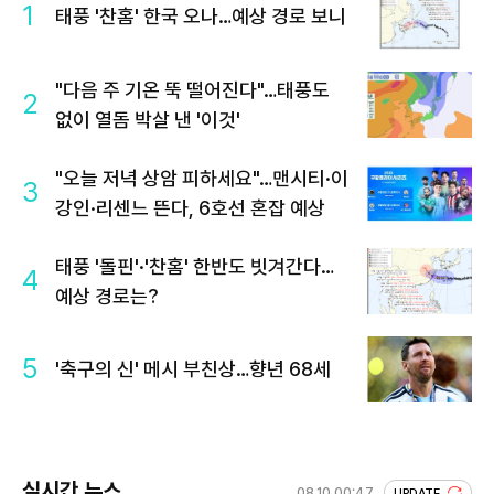
1
태풍 '찬홈' 한국 오나…예상 경로 보니
"다음 주 기온 뚝 떨어진다"…태풍도
2
없이 열돔 박살 낸 '이것'
"오늘 저녁 상암 피하세요"…맨시티·이
3
강인·리센느 뜬다, 6호선 혼잡 예상
태풍 '돌핀'·'찬홈' 한반도 빗겨간다…
4
예상 경로는?
5
'축구의 신' 메시 부친상…향년 68세
실시간 뉴스
08.10 00:47
UPDATE