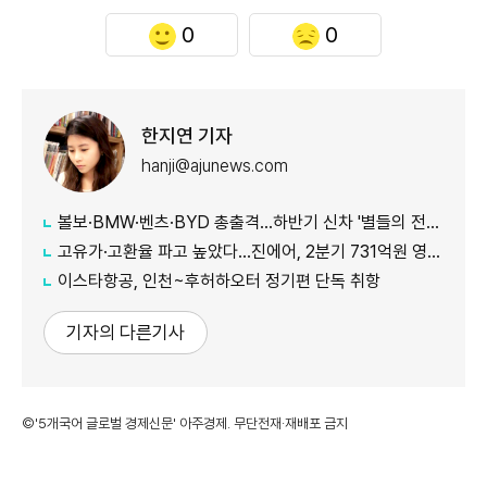
0
0
한지연 기자
hanji@ajunews.com
볼보·BMW·벤츠·BYD 총출격...하반기 신차 '별들의 전쟁'
고유가·고환율 파고 높았다…진에어, 2분기 731억원 영업적자
이스타항공, 인천~후허하오터 정기편 단독 취항
기자의 다른기사
©'5개국어 글로벌 경제신문' 아주경제. 무단전재·재배포 금지