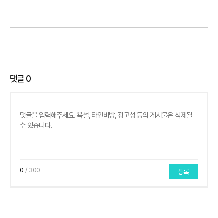
댓글
0
0
/ 300
등록