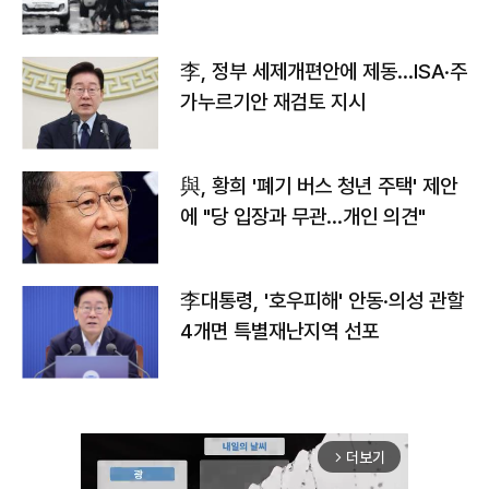
李, 정부 세제개편안에 제동…ISA·주
가누르기안 재검토 지시
與, 황희 '폐기 버스 청년 주택' 제안
에 "당 입장과 무관…개인 의견"
李대통령, '호우피해' 안동·의성 관할
4개면 특별재난지역 선포
더보기
arrow_forward_ios