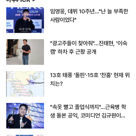
임영웅, 데뷔 10주년…"난 늘 부족한
사람이었다"
"광고주들이 찾아줘"…진태현, '이숙
캠' 하차 후 근황 공개
13호 태풍 '돌핀'·15호 '찬홈' 현재 위
치는?
"속옷 빨고 졸업식까지"…근육병 학
생 돌본 공익, 코미디언 김규원이었
다