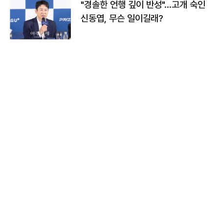
"경솔한 언행 깊이 반성"…고개 숙인
신동엽, 무슨 일이길래?