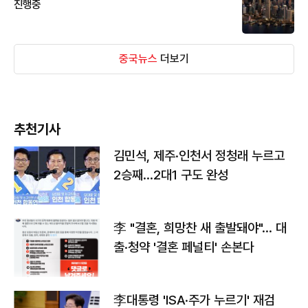
진행중
중국뉴스
더보기
추천기사
김민석, 제주·인천서 정청래 누르고
2승째…2대1 구도 완성
李 "결혼, 희망찬 새 출발돼야"… 대
출·청약 '결혼 페널티' 손본다
李대통령 'ISA·주가 누르기' 재검