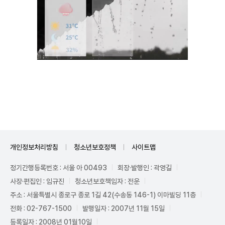
Unmute
개인정보처리방침
청소년보호정책
사이트맵
정기간행등록번호 : 서울 아 00493
회장·발행인 : 곽영길
사장·편집인 : 임규진
청소년보호책임자 : 전운
주소 : 서울특별시 종로구 종로 1길 42(수송동 146-1) 이마빌딩 11층
전화 : 02-767-1500
발행일자 : 2007년 11월 15일
등록일자 : 2008년 01월10일