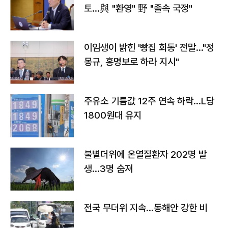
토…與 "환영" 野 "졸속 국정"
이임생이 밝힌 '빵집 회동' 전말…"정
몽규, 홍명보로 하라 지시"
주유소 기름값 12주 연속 하락…L당
1800원대 유지
불볕더위에 온열질환자 202명 발
생…3명 숨져
전국 무더위 지속…동해안 강한 비