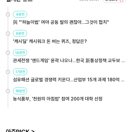
4분전
與 "'하늘이법' 여야 공동 발의 괜찮아…그것이 협치"
9분전
'캐시딜' 캐시워크 돈 버는 퀴즈, 정답은?
14분전
관세전쟁 '엔드게임' 윤곽 나오나…한국 新통상정책 교두보 활
용해야
17분전
섬유패션 글로벌 경쟁력 키운다…산업부 15개 과제 180억 지
원
18분전
농식품부, '천원의 아침밥' 참여 200개 대학 선정
아주PICK >