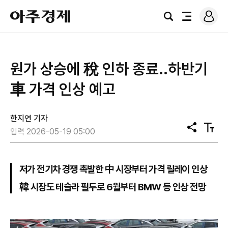
로
아
그
검
전
주
인
색
체
경
메
제
뉴
원가 상승에 稅 인하 종료..하반기
車 가격 인상 예고
한지연 기자
공
텍
입력 2026-05-19 05:00
유
스
트
크
기
저가 전기차 경쟁 촉발한 中 시장부터 가격 릴레이 인상
韓 시장도 테슬라 필두로 6월부터 BMW 등 인상 전망