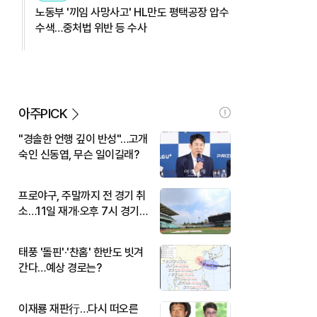
노동부 '끼임 사망사고' HL만도 평택공장 압수
수색…중처법 위반 등 수사
아주PICK
"경솔한 언행 깊이 반성"…고개
숙인 신동엽, 무슨 일이길래?
프로야구, 주말까지 전 경기 취
소…11일 재개·오후 7시 경기
시작
태풍 '돌핀'·'찬홈' 한반도 빗겨
간다…예상 경로는?
이재룡 재판行…다시 떠오른