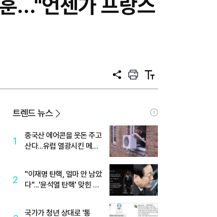
수훈…"언젠가 프랑스
공
프
텍
유
린
스
트
트
크
기
트렌드 뉴스
중국산 에어콘을 웃돈 주고
1
산다...유럽 열광시킨 메이
디
"이재명 탄핵, 얼마 안 남았
2
다"...'윤석열 탄핵' 맞힌 무
당, '성지글' 등장
국가가 청년 상대로 '통