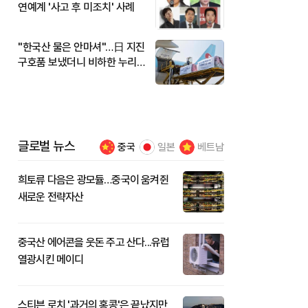
연예계 '사고 후 미조치' 사례
"한국산 물은 안마셔"…日 지진
구호품 보냈더니 비하한 누리
꾼
글로벌 뉴스
중국
일본
베트남
희토류 다음은 광모듈…중국이 움켜쥔
새로운 전략자산
중국산 에어콘을 웃돈 주고 산다...유럽
열광시킨 메이디
스티븐 로치 '과거의 홍콩'은 끝났지만