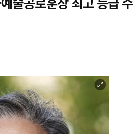
화예술공로훈장 최고 등급 
이
미
지
확
대