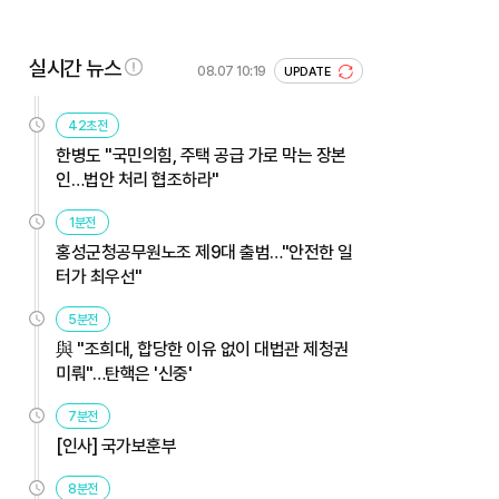
실시간 뉴스
08.07 10:19
UPDATE
42초전
한병도 "국민의힘, 주택 공급 가로 막는 장본
인…법안 처리 협조하라"
1분전
홍성군청공무원노조 제9대 출범…"안전한 일
터가 최우선"
5분전
與 "조희대, 합당한 이유 없이 대법관 제청권
미뤄"…탄핵은 '신중'
7분전
[인사] 국가보훈부
8분전