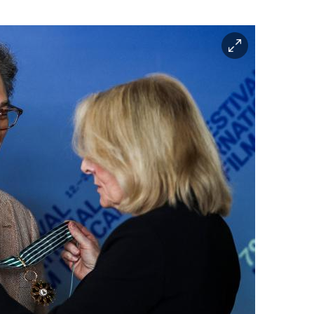
이
미
지
확
대