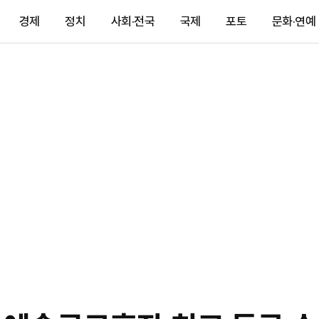
경제
정치
사회·전국
국제
포토
문화·연예