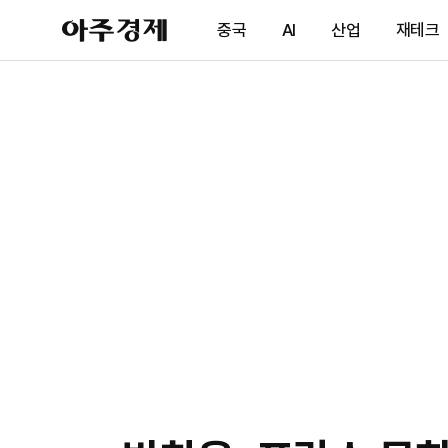
아
중국
AI
산업
재테크
주
경
제