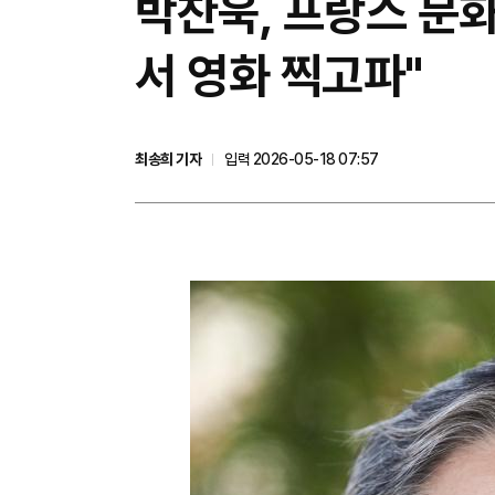
박찬욱, 프랑스 문
서 영화 찍고파"
최송희 기자
입력 2026-05-18 07:57