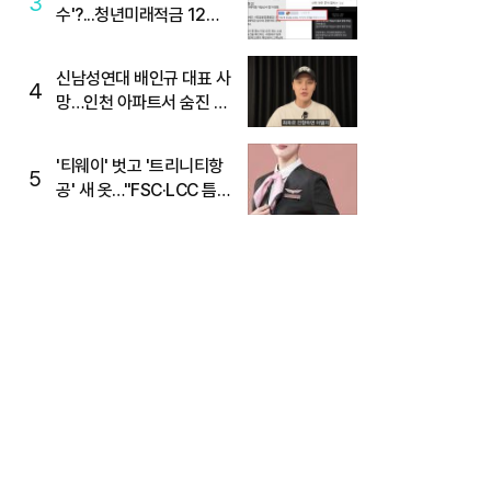
3
수'?...청년미래적금 12%
준다더니 "응, 오류야"
신남성연대 배인규 대표 사
4
망…인천 아파트서 숨진 채
발견
'티웨이' 벗고 '트리니티항
5
공' 새 옷…"FSC·LCC 틈
새, SSC 전략으로 공략"