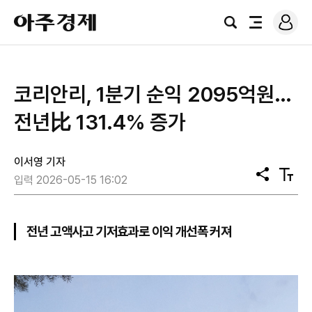
로
아
그
검
전
주
인
색
체
경
메
제
뉴
코리안리, 1분기 순익 2095억원…
전년比 131.4% 증가
이서영 기자
공
텍
입력 2026-05-15 16:02
유
스
트
크
기
전년 고액사고 기저효과로 이익 개선폭 커져