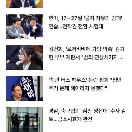
전"
한미, 17∼27일 '을지 자유의 방패'
연습…전작권 전환 시험대
김건희, '로저비비에 가방 의혹' 김기
현 부부 재판서 "범죄 연상시키지 말
라"
'청년 버스 하우스' 논란 황희 "청년
주거 문제 헤아리지 못했다"
경찰, 축구협회 '심판 성접대' 수사 검
토…공소시효가 관건