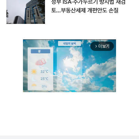
정부 ISA·주가누르기 방지법 재검
토…부동산세제 개편안도 손질
더보기
arrow_forward_ios
Unmute