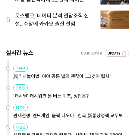
토스뱅크, 데이터 분석 전담조직 신
5
설…수장에 카카오 출신 선임
실시간 뉴스
08.10 20:49
UPDATE
4분전
與 "'하늘이법' 여야 공동 발의 괜찮아…그것이 협치"
9분전
'캐시딜' 캐시워크 돈 버는 퀴즈, 정답은?
14분전
관세전쟁 '엔드게임' 윤곽 나오나…한국 新통상정책 교두보 활
용해야
17분전