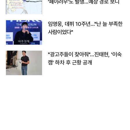
'페이러우'도 발생…예상 경로 보니
임영웅, 데뷔 10주년…"난 늘 부족한
사람이었다"
"광고주들이 찾아줘"…진태현, '이숙
캠' 하차 후 근황 공개