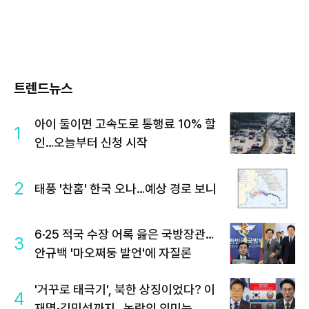
트렌드뉴스
아이 둘이면 고속도로 통행료 10% 할
1
인…오늘부터 신청 시작
2
태풍 '찬홈' 한국 오나…예상 경로 보니
6·25 적국 수장 어록 읊은 국방장관…
3
안규백 '마오쩌둥 발언'에 자질론
'거꾸로 태극기', 북한 상징이었다? 이
4
재명·김민석까지…논란의 의미는