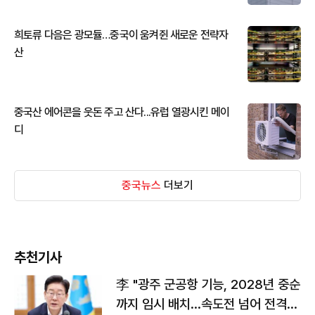
희토류 다음은 광모듈…중국이 움켜쥔 새로운 전략자
산
중국산 에어콘을 웃돈 주고 산다...유럽 열광시킨 메이
디
중국뉴스
더보기
추천기사
李 "광주 군공항 기능, 2028년 중순
까지 임시 배치…속도전 넘어 전격