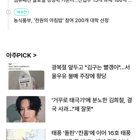
섬유패션 글로벌 경쟁력 키운다…산업부 15개 과제 180억 지
원
18분전
농식품부, '천원의 아침밥' 참여 200개 대학 선정
아주PICK >
광복절 앞두고 "김구는 빨갱이"…서
울우유 불매 주장에 황당
'거꾸로 태극기'에 분노한 김희철, 결
국 사과…"제 잘못"
태풍 '돌핀'·'찬홈'에 이어 16호 태풍