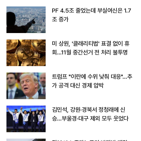
PF 4.5조 줄었는데 부실여신은 1.7
조 증가
미 상원, '클래리티법' 표결 없이 휴
회…11월 중간선거 전 처리 불투명
트럼프 "이란에 수위 낮춰 대응"…추
가 공격 대신 경제 압박
김민석, 강원·경북서 정청래에 신
승…부울경·대구 제외 모두 웃었다