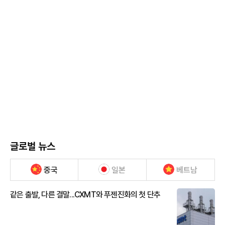
글로벌 뉴스
중국
일본
베트남
같은 출발, 다른 결말...CXMT와 푸젠진화의 첫 단추