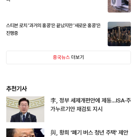
스티븐 로치 '과거의 홍콩'은 끝났지만 '새로운 홍콩'은
진행중
중국뉴스
더보기
추천기사
李, 정부 세제개편안에 제동…ISA·주
가누르기안 재검토 지시
與, 황희 '폐기 버스 청년 주택' 제안