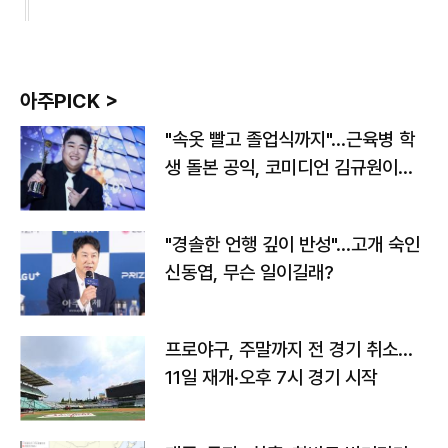
아주PICK >
"속옷 빨고 졸업식까지"…근육병 학
생 돌본 공익, 코미디언 김규원이었
다
"경솔한 언행 깊이 반성"…고개 숙인
신동엽, 무슨 일이길래?
프로야구, 주말까지 전 경기 취소…
11일 재개·오후 7시 경기 시작