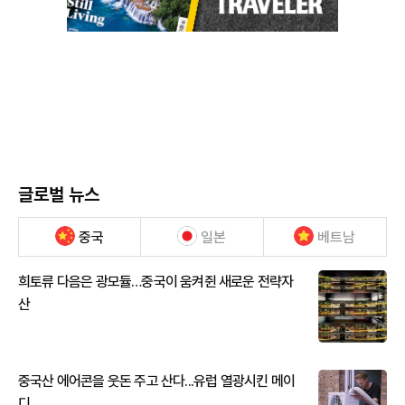
글로벌 뉴스
중국
일본
베트남
희토류 다음은 광모듈…중국이 움켜쥔 새로운 전략자
산
중국산 에어콘을 웃돈 주고 산다...유럽 열광시킨 메이
디