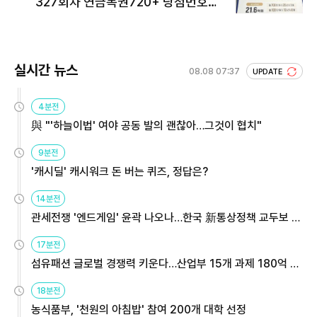
327회차 연금복권720+ 당첨번호조
회 주목
실시간 뉴스
08.08 07:37
UPDATE
4분전
與 "'하늘이법' 여야 공동 발의 괜찮아…그것이 협치"
9분전
'캐시딜' 캐시워크 돈 버는 퀴즈, 정답은?
14분전
관세전쟁 '엔드게임' 윤곽 나오나…한국 新통상정책 교두보 활
용해야
17분전
섬유패션 글로벌 경쟁력 키운다…산업부 15개 과제 180억 지
원
18분전
농식품부, '천원의 아침밥' 참여 200개 대학 선정