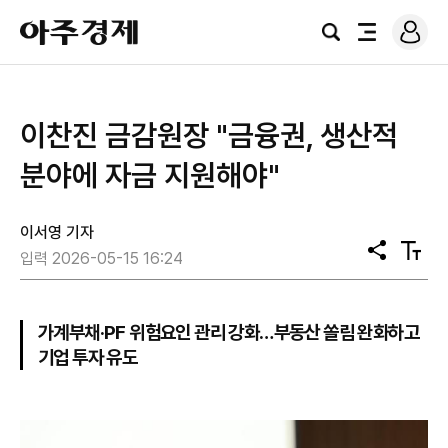
로
아
그
검
전
주
인
색
체
경
메
제
뉴
이찬진 금감원장 "금융권, 생산적
분야에 자금 지원해야"
이서영 기자
공
텍
입력 2026-05-15 16:24
유
스
트
크
기
가계부채·PF 위험요인 관리 강화…부동산 쏠림 완화하고
기업 투자 유도