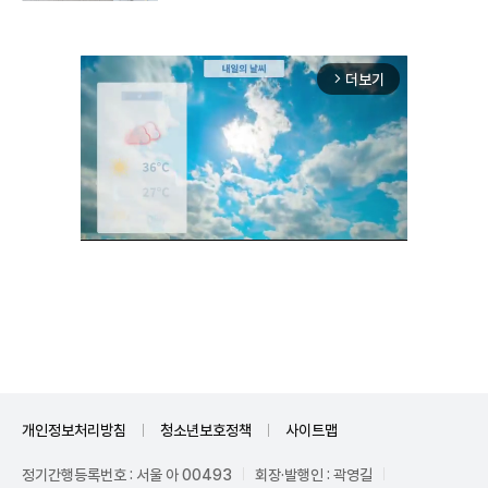
더보기
arrow_forward_ios
Unmute
개인정보처리방침
청소년보호정책
사이트맵
정기간행등록번호 : 서울 아 00493
회장·발행인 : 곽영길