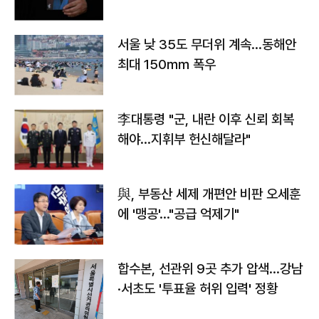
서울 낮 35도 무더위 계속…동해안
최대 150㎜ 폭우
李대통령 "군, 내란 이후 신뢰 회복
해야…지휘부 헌신해달라"
與, 부동산 세제 개편안 비판 오세훈
에 '맹공'…"공급 억제기"
합수본, 선관위 9곳 추가 압색…강남
·서초도 '투표율 허위 입력' 정황