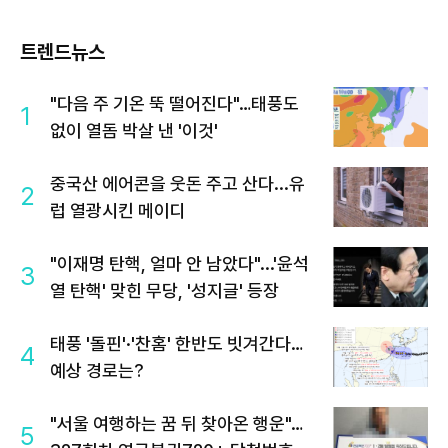
트렌드뉴스
"다음 주 기온 뚝 떨어진다"…태풍도
1
없이 열돔 박살 낸 '이것'
중국산 에어콘을 웃돈 주고 산다...유
2
럽 열광시킨 메이디
"이재명 탄핵, 얼마 안 남았다"...'윤석
3
열 탄핵' 맞힌 무당, '성지글' 등장
태풍 '돌핀'·'찬홈' 한반도 빗겨간다…
4
예상 경로는?
"서울 여행하는 꿈 뒤 찾아온 행운"…
5