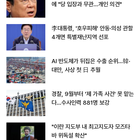
에 "당 입장과 무관…개인 의견"
李대통령, '호우피해' 안동·의성 관할
4개면 특별재난지역 선포
AI 반도체가 뒤집은 수출 순위…韓·
대만, 사상 첫 日 추월
경찰, 9월부터 '제 가족 사건' 못 맡는
다…수사인력 881명 보강
"이란 지도부 내 최고지도자 모즈타
바 위독설 확산"