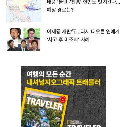
태풍 '돌핀'·'찬홈' 한반도 빗겨간다…
예상 경로는?
이재룡 재판行…다시 떠오른 연예계
'사고 후 미조치' 사례