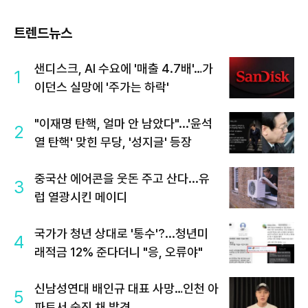
트렌드뉴스
샌디스크, AI 수요에 '매출 4.7배'…가
1
이던스 실망에 '주가는 하락'
"이재명 탄핵, 얼마 안 남았다"...'윤석
2
열 탄핵' 맞힌 무당, '성지글' 등장
중국산 에어콘을 웃돈 주고 산다...유
3
럽 열광시킨 메이디
국가가 청년 상대로 '통수'?...청년미
4
래적금 12% 준다더니 "응, 오류야"
신남성연대 배인규 대표 사망…인천 아
5
파트서 숨진 채 발견