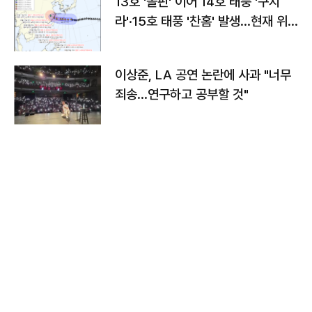
13호 '돌핀' 이어 14호 태풍 '구지
라'·15호 태풍 '찬홈' 발생…현재 위
치와 이동경로는?
이상준, LA 공연 논란에 사과 "너무
죄송…연구하고 공부할 것"