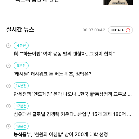
실시간 뉴스
08.07 03:42
UPDATE
4분전
與 "'하늘이법' 여야 공동 발의 괜찮아…그것이 협치"
9분전
'캐시딜' 캐시워크 돈 버는 퀴즈, 정답은?
14분전
관세전쟁 '엔드게임' 윤곽 나오나…한국 新통상정책 교두보 활
용해야
17분전
섬유패션 글로벌 경쟁력 키운다…산업부 15개 과제 180억 지
원
18분전
농식품부, '천원의 아침밥' 참여 200개 대학 선정