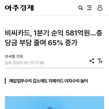
로
아
그
검
전
주
인
색
체
경
메
제
뉴
비씨카드, 1분기 순익 581억원…충
당금 부담 줄며 65% 증가
이서영 기자
공
텍
입력 2026-05-15 17:38
유
스
트
크
기
매입업무수익 감소에도 자체카드·이자수익 늘어