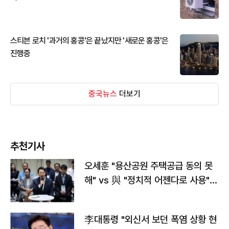
스티븐 로치 '과거의 홍콩'은 끝났지만 '새로운 홍콩'은
진행중
중국뉴스
더보기
추천기사
오세훈 "용산공원 주택공급 동의 못
해" vs 與 "정치적 어젠다로 사용"
맞불
李대통령 "외신서 보던 폭염 상황 현