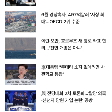
우려
6월 경상흑자, 497억달러 '사상 최
대'…OECD 2위 수준
이란·오만, 호르무즈 새 항로 좌표 합
의…"전면 개방은 아냐"
李대통령 "쿠데타 소지 없애려면 사
관학교 통합"
與 전당대회 2차 토론회…'탈당 의혹
·신천지 당원 가입 논란' 공방