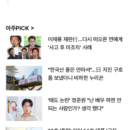
아주PICK >
이재룡 재판行…다시 떠오른 연예계
'사고 후 미조치' 사례
"한국산 물은 안마셔"…日 지진 구호
품 보냈더니 비하한 누리꾼
'태도 논란' 정준원 "난 배우 하면 안
되는 사람인가? 생각 했다"