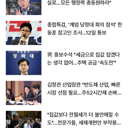
실로…모든 행정력 총동원하라"
종합특검, '계엄 당정대 회의 참석' 한
동훈 참고인 조사...12일 통보
靑 홍보수석 "세금으로 집값 잡겠다
는 생각 없어…주택 공급 '속도전'"
김정관 산업장관 "반도체 산업, 빠른
시장 선점 필요…주52시간제 손봐
야"
"집값보다 전월세가 더 불안해질 수
도"…전문가들, 세제개편안 부작용