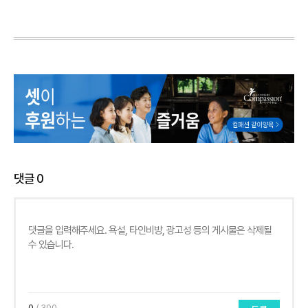
댓글
0
0
/ 300