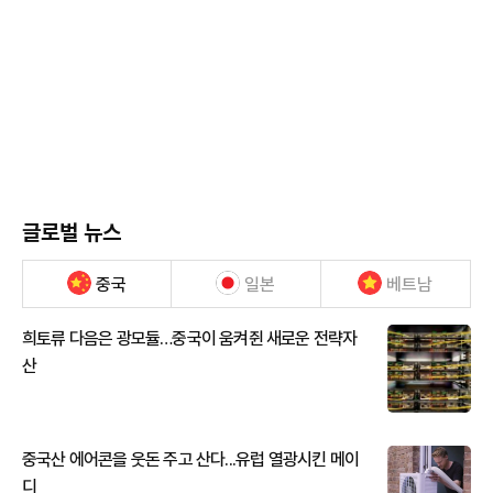
글로벌 뉴스
중국
일본
베트남
희토류 다음은 광모듈…중국이 움켜쥔 새로운 전략자
산
중국산 에어콘을 웃돈 주고 산다...유럽 열광시킨 메이
디