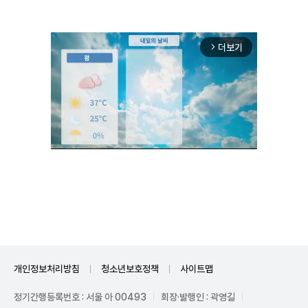
더보기
arrow_forward_ios
Mute
개인정보처리방침
청소년보호정책
사이트맵
정기간행등록번호 : 서울 아 00493
회장·발행인 : 곽영길