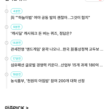
4분전
與 "'하늘이법' 여야 공동 발의 괜찮아…그것이 협치"
9분전
'캐시딜' 캐시워크 돈 버는 퀴즈, 정답은?
14분전
관세전쟁 '엔드게임' 윤곽 나오나…한국 新통상정책 교두보 활
용해야
17분전
섬유패션 글로벌 경쟁력 키운다…산업부 15개 과제 180억 지
원
18분전
농식품부, '천원의 아침밥' 참여 200개 대학 선정
아주PICK >