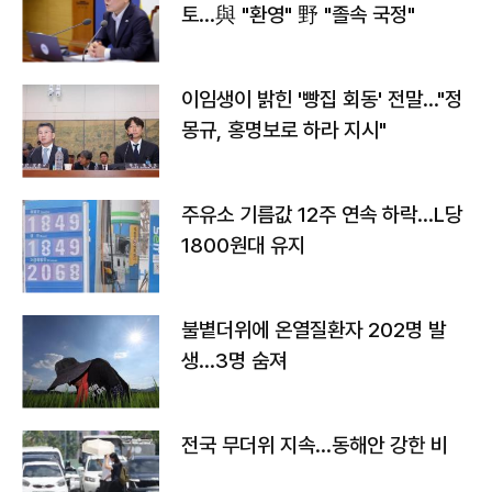
토…與 "환영" 野 "졸속 국정"
이임생이 밝힌 '빵집 회동' 전말…"정
몽규, 홍명보로 하라 지시"
주유소 기름값 12주 연속 하락…L당
1800원대 유지
불볕더위에 온열질환자 202명 발
생…3명 숨져
전국 무더위 지속…동해안 강한 비