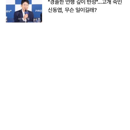
"경솔한 언행 깊이 반성"…고개 숙인
신동엽, 무슨 일이길래?