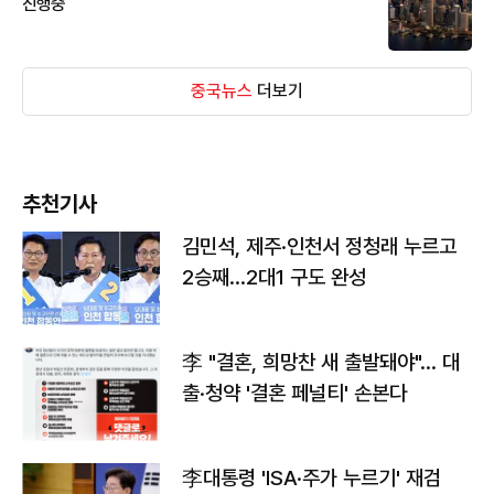
진행중
중국뉴스
더보기
추천기사
김민석, 제주·인천서 정청래 누르고
2승째…2대1 구도 완성
李 "결혼, 희망찬 새 출발돼야"… 대
출·청약 '결혼 페널티' 손본다
李대통령 'ISA·주가 누르기' 재검