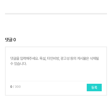
댓글
0
0
/ 300
등록