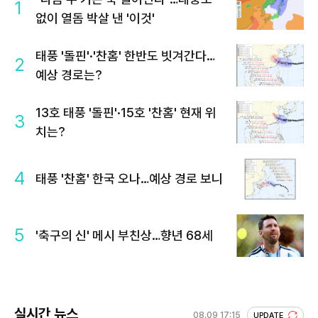
1
없이 열돔 박살 낸 '이것'
태풍 '돌핀'·'찬홈' 한반도 빗겨간다…
2
예상 경로는?
13호 태풍 '돌핀'·15호 '찬홈' 현재 위
3
치는?
4
태풍 '찬홈' 한국 오나…예상 경로 보니
5
'축구의 신' 메시 부친상…향년 68세
실시간 뉴스
08.09 17:15
UPDATE