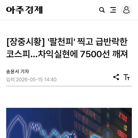
로
아
그
검
전
주
인
색
체
경
메
제
뉴
[장중시황] '팔천피' 찍고 급반락한
코스피…차익실현에 7500선 깨져
송윤서 기자
공
텍
입력 2026-05-15 14:40
유
스
트
크
기