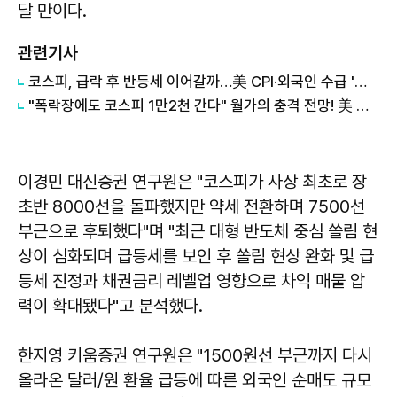
달 만이다.
관련기사
코스피, 급락 후 반등세 이어갈까…美 CPI·외국인 수급 '촉각'
"폭락장에도 코스피 1만2천 간다" 월가의 충격 전망! 美 반도체 15% 관세 폭탄·7조 빚 경기도 세수 전쟁까지
이경민 대신증권 연구원은 "코스피가 사상 최초로 장
초반 8000선을 돌파했지만 약세 전환하며 7500선
부근으로 후퇴했다"며 "최근 대형 반도체 중심 쏠림 현
상이 심화되며 급등세를 보인 후 쏠림 현상 완화 및 급
등세 진정과 채권금리 레벨업 영향으로 차익 매물 압
력이 확대됐다"고 분석했다.
한지영 키움증권 연구원은 "1500원선 부근까지 다시
올라온 달러/원 환율 급등에 따른 외국인 순매도 규모