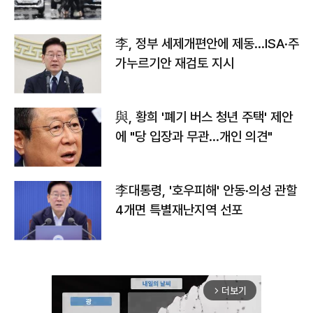
李, 정부 세제개편안에 제동…ISA·주
가누르기안 재검토 지시
與, 황희 '폐기 버스 청년 주택' 제안
에 "당 입장과 무관…개인 의견"
李대통령, '호우피해' 안동·의성 관할
4개면 특별재난지역 선포
더보기
arrow_forward_ios