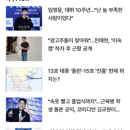
임영웅, 데뷔 10주년…"난 늘 부족한
사람이었다"
"광고주들이 찾아줘"…진태현, '이숙
캠' 하차 후 근황 공개
13호 태풍 '돌핀'·15호 '찬홈' 현재 위
치는?
"속옷 빨고 졸업식까지"…근육병 학
생 돌본 공익, 코미디언 김규원이었
다