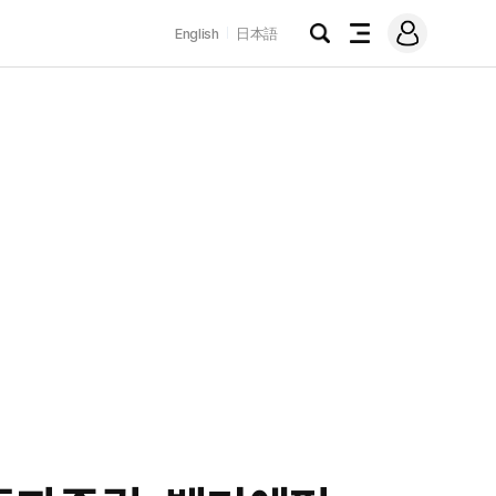
로
English
日本語
그
검
전
인
색
체
메
뉴