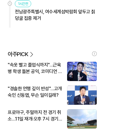
1시간전
전남광주특별시, 여수세계섬박람회 앞두고 칡
덩굴 집중 제거
아주PICK
"속옷 빨고 졸업식까지"…근육
병 학생 돌본 공익, 코미디언 김
규원이었다
"경솔한 언행 깊이 반성"…고개
숙인 신동엽, 무슨 일이길래?
프로야구, 주말까지 전 경기 취
소…11일 재개·오후 7시 경기
시작