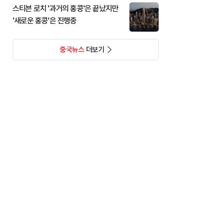
스티븐 로치 '과거의 홍콩'은 끝났지만
'새로운 홍콩'은 진행중
중국뉴스
더보기