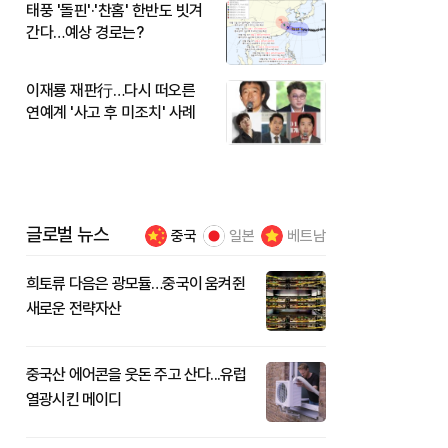
태풍 '돌핀'·'찬홈' 한반도 빗겨
간다…예상 경로는?
이재룡 재판行…다시 떠오른
연예계 '사고 후 미조치' 사례
글로벌 뉴스
중국
일본
베트남
희토류 다음은 광모듈…중국이 움켜쥔
새로운 전략자산
중국산 에어콘을 웃돈 주고 산다...유럽
열광시킨 메이디