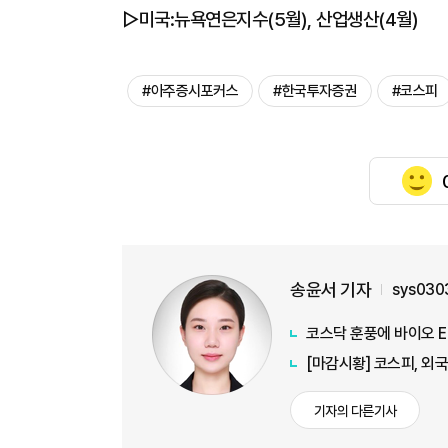
▷미국:뉴욕연은지수(5월), 산업생산(4월)
#아주증시포커스
#한국투자증권
#코스피
송윤서 기자
sys030
코스닥 훈풍에 바이오 E
[마감시황] 코스피, 외
기자의 다른기사