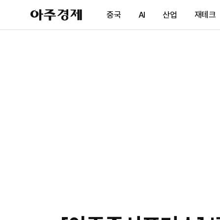
아
중국
AI
산업
재테크
주
경
제