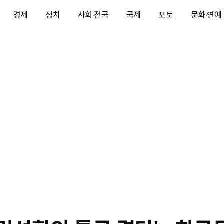
경제
정치
사회·전국
국제
포토
문화·연예