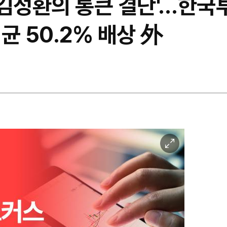
'김성환의 통큰 결단'…한국
균 50.2% 배상 外
이
미
지
확
대