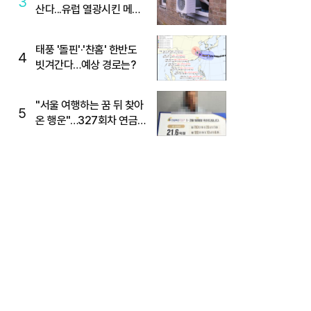
3
산다...유럽 열광시킨 메이
디
태풍 '돌핀'·'찬홈' 한반도
4
빗겨간다…예상 경로는?
"서울 여행하는 꿈 뒤 찾아
5
온 행운"…327회차 연금
복권720+ 당첨번호조회
주목