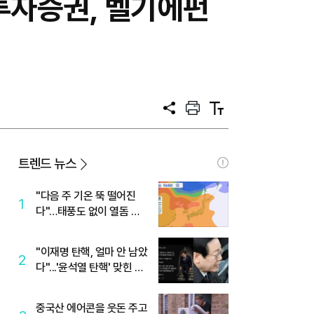
투자증권, 벨기에펀
공
프
텍
유
린
스
트
트
크
기
트렌드 뉴스
"다음 주 기온 뚝 떨어진
1
다"…태풍도 없이 열돔 박
살 낸 '이것'
"이재명 탄핵, 얼마 안 남았
2
다"...'윤석열 탄핵' 맞힌 무
당, '성지글' 등장
중국산 에어콘을 웃돈 주고