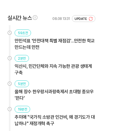
실시간 뉴스
08.08 13:31
UPDATE
59초전
안민석표 '안전대책 특별 재점검'...안전한 학교
만드는데 만전
2분전
익산시, 민간단체와 지속 가능한 관광 생태계
구축
5분전
올해 장수 한우랑사과랑축제서 초대형 종모우
'뜬다'
19분전
추미애 "국가직 소방관 인건비, 왜 경기도가 대
납하나" 재정개혁 촉구