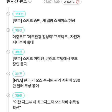
실시간 뉴스
08.07 17:29
UPDATE
15초전
[포토] 스키즈 승민, 새 앨범 쇼케이스 현장
3분전
이충우표 '여주관광 활성화' 프로젝트...자전거
시티투어 확대
3분전
[포토] 스키즈 아이엔, 콘래드 호텔에서 포즈
장인 등극
3분전
[NNA] 한국, 라오스 수자원 관리 계획에 330
만 달러 무상 공여
3분전
"이란 지도부 내 최고지도자 모즈타바 위독설
확산"