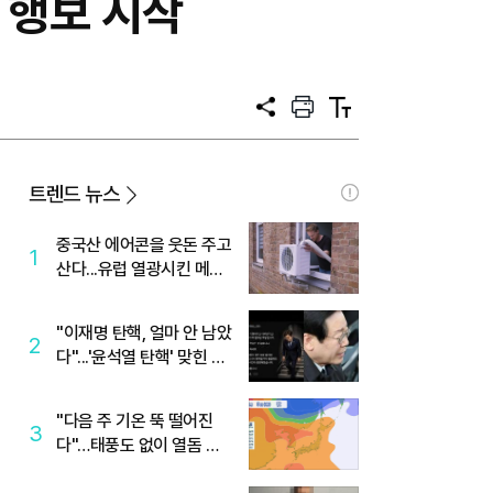
 행보 시작
공
프
텍
유
린
스
트
트
크
기
트렌드 뉴스
중국산 에어콘을 웃돈 주고
1
산다...유럽 열광시킨 메이
디
"이재명 탄핵, 얼마 안 남았
2
다"...'윤석열 탄핵' 맞힌 무
당, '성지글' 등장
"다음 주 기온 뚝 떨어진
3
다"…태풍도 없이 열돔 박
살 낸 '이것'