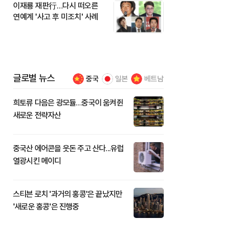
이재룡 재판行…다시 떠오른
연예계 '사고 후 미조치' 사례
글로벌 뉴스
중국
일본
베트남
희토류 다음은 광모듈…중국이 움켜쥔
새로운 전략자산
중국산 에어콘을 웃돈 주고 산다...유럽
열광시킨 메이디
스티븐 로치 '과거의 홍콩'은 끝났지만
'새로운 홍콩'은 진행중