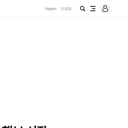
로
English
日本語
그
검
전
인
색
체
메
뉴