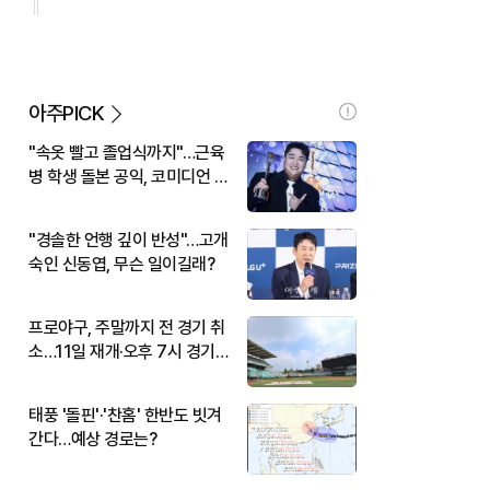
아주PICK
"속옷 빨고 졸업식까지"…근육
병 학생 돌본 공익, 코미디언 김
규원이었다
"경솔한 언행 깊이 반성"…고개
숙인 신동엽, 무슨 일이길래?
프로야구, 주말까지 전 경기 취
소…11일 재개·오후 7시 경기
시작
태풍 '돌핀'·'찬홈' 한반도 빗겨
간다…예상 경로는?