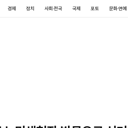
경제
정치
사회·전국
국제
포토
문화·연예