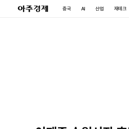
아
중국
AI
산업
재테크
주
경
제