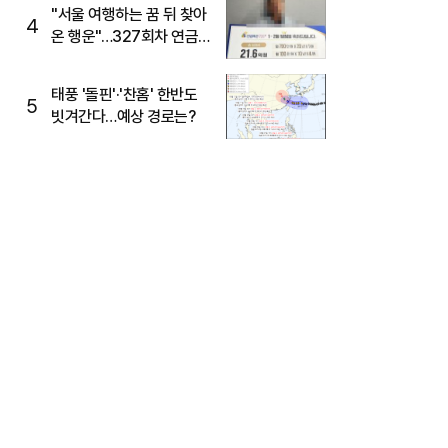
"서울 여행하는 꿈 뒤 찾아
4
온 행운"…327회차 연금
복권720+ 당첨번호조회
주목
태풍 '돌핀'·'찬홈' 한반도
5
빗겨간다…예상 경로는?