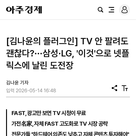
로
아
그
검
전
주
인
색
체
경
메
제
뉴
[김나윤의 플러그인] TV 안 팔려도
괜찮다?···삼성·LG, '이것'으로 넷플
릭스에 날린 도전장
김나윤 기자
공
텍
입력 2026-05-14 16:48
유
스
트
크
기
FAST, 광고만 보면 TV 시청이 무료
가전名家, 자체 FAST 고도화로 TV 시장 공략
전문가들 "하드웨어 의존도 낮추고 자체 콘텐츠 투자해야"