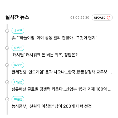
실시간 뉴스
08.09 22:30
UPDATE
4분전
與 "'하늘이법' 여야 공동 발의 괜찮아…그것이 협치"
9분전
'캐시딜' 캐시워크 돈 버는 퀴즈, 정답은?
14분전
관세전쟁 '엔드게임' 윤곽 나오나…한국 新통상정책 교두보 활
용해야
17분전
섬유패션 글로벌 경쟁력 키운다…산업부 15개 과제 180억 지
원
18분전
농식품부, '천원의 아침밥' 참여 200개 대학 선정