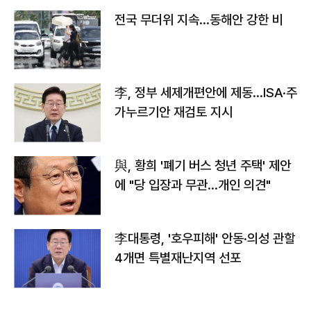
전국 무더위 지속…동해안 강한 비
李, 정부 세제개편안에 제동…ISA·주
가누르기안 재검토 지시
與, 황희 '폐기 버스 청년 주택' 제안
에 "당 입장과 무관…개인 의견"
李대통령, '호우피해' 안동·의성 관할
4개면 특별재난지역 선포