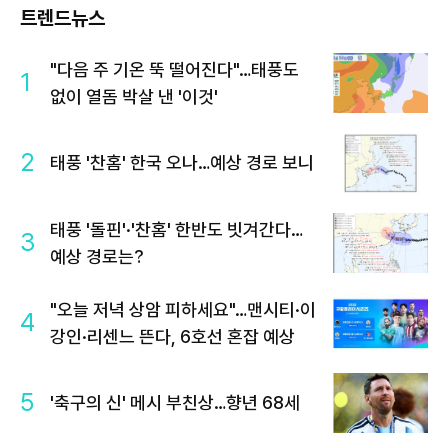
트렌드뉴스
"다음 주 기온 뚝 떨어진다"…태풍도
1
없이 열돔 박살 낸 '이것'
2
태풍 '찬홈' 한국 오나…예상 경로 보니
태풍 '돌핀'·'찬홈' 한반도 빗겨간다…
3
예상 경로는?
"오늘 저녁 상암 피하세요"…맨시티·이
4
강인·리센느 뜬다, 6호선 혼잡 예상
5
'축구의 신' 메시 부친상…향년 68세