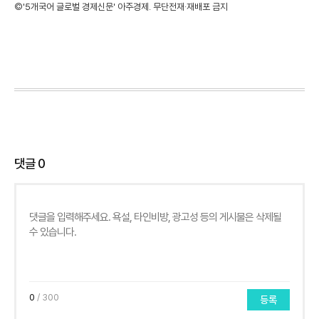
©'5개국어 글로벌 경제신문' 아주경제. 무단전재·재배포 금지
댓글
0
0
/ 300
등록