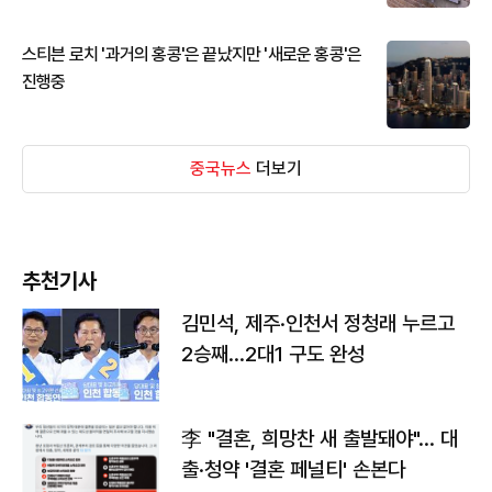
스티븐 로치 '과거의 홍콩'은 끝났지만 '새로운 홍콩'은
진행중
중국뉴스
더보기
추천기사
김민석, 제주·인천서 정청래 누르고
2승째…2대1 구도 완성
李 "결혼, 희망찬 새 출발돼야"… 대
출·청약 '결혼 페널티' 손본다