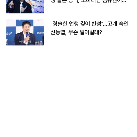
생 돌본 공익, 코미디언 김규원이었
다
"경솔한 언행 깊이 반성"…고개 숙인
신동엽, 무슨 일이길래?