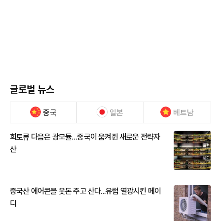
글로벌 뉴스
중국
일본
베트남
희토류 다음은 광모듈…중국이 움켜쥔 새로운 전략자
산
중국산 에어콘을 웃돈 주고 산다...유럽 열광시킨 메이
디