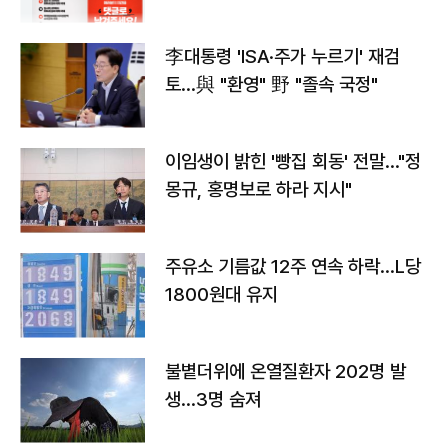
李대통령 'ISA·주가 누르기' 재검
토…與 "환영" 野 "졸속 국정"
이임생이 밝힌 '빵집 회동' 전말…"정
몽규, 홍명보로 하라 지시"
주유소 기름값 12주 연속 하락…L당
1800원대 유지
불볕더위에 온열질환자 202명 발
생…3명 숨져