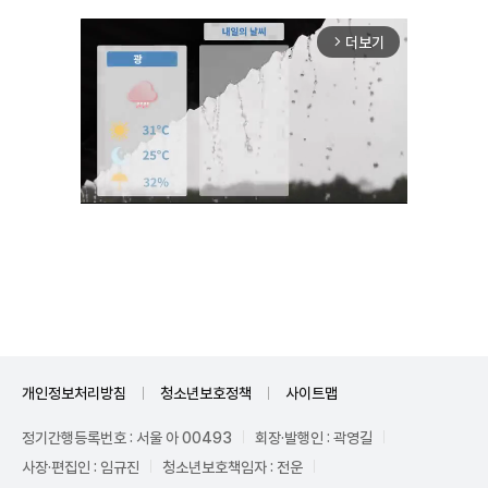
더보기
arrow_forward_ios
Unmute
개인정보처리방침
청소년보호정책
사이트맵
정기간행등록번호 : 서울 아 00493
회장·발행인 : 곽영길
사장·편집인 : 임규진
청소년보호책임자 : 전운