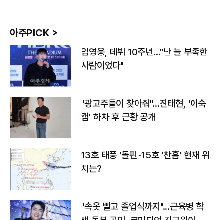
아주PICK >
임영웅, 데뷔 10주년…"난 늘 부족한
사람이었다"
"광고주들이 찾아줘"…진태현, '이숙
캠' 하차 후 근황 공개
13호 태풍 '돌핀'·15호 '찬홈' 현재 위
치는?
"속옷 빨고 졸업식까지"…근육병 학