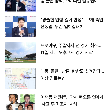
생 돌본 공익, 코미디언 김규원이었
다
"경솔한 언행 깊이 반성"…고개 숙인
신동엽, 무슨 일이길래?
프로야구, 주말까지 전 경기 취소…
11일 재개·오후 7시 경기 시작
태풍 '돌핀'·'찬홈' 한반도 빗겨간다…
예상 경로는?
이재룡 재판行…다시 떠오른 연예계
'사고 후 미조치' 사례