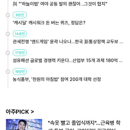
與 "'하늘이법' 여야 공동 발의 괜찮아…그것이 협치"
9분전
'캐시딜' 캐시워크 돈 버는 퀴즈, 정답은?
14분전
관세전쟁 '엔드게임' 윤곽 나오나…한국 新통상정책 교두보 활
용해야
17분전
섬유패션 글로벌 경쟁력 키운다…산업부 15개 과제 180억 지
원
18분전
농식품부, '천원의 아침밥' 참여 200개 대학 선정
아주PICK >
"속옷 빨고 졸업식까지"…근육병 학