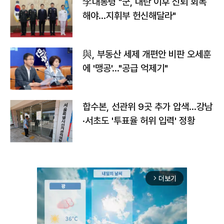
李대통령 "군, 내란 이후 신뢰 회복
해야…지휘부 헌신해달라"
與, 부동산 세제 개편안 비판 오세훈
에 '맹공'…"공급 억제기"
합수본, 선관위 9곳 추가 압색…강남
·서초도 '투표율 허위 입력' 정황
더보기
arrow_forward_ios