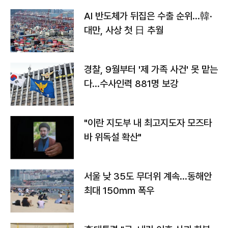
AI 반도체가 뒤집은 수출 순위…韓·
대만, 사상 첫 日 추월
경찰, 9월부터 '제 가족 사건' 못 맡는
다…수사인력 881명 보강
"이란 지도부 내 최고지도자 모즈타
바 위독설 확산"
서울 낮 35도 무더위 계속…동해안
최대 150㎜ 폭우