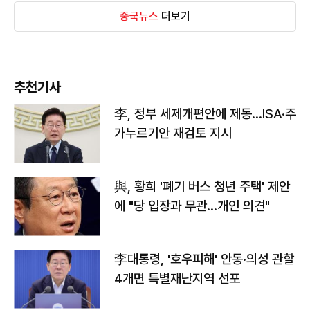
중국뉴스
더보기
추천기사
李, 정부 세제개편안에 제동…ISA·주
가누르기안 재검토 지시
與, 황희 '폐기 버스 청년 주택' 제안
에 "당 입장과 무관…개인 의견"
李대통령, '호우피해' 안동·의성 관할
4개면 특별재난지역 선포