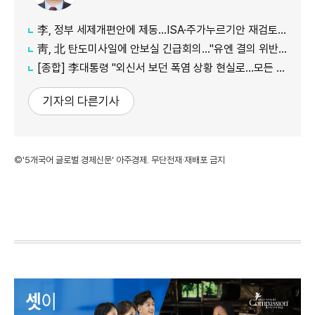
李, 정부 세제개편안에 제동…ISA·주가누르기안 재검토 지시
靑, 北 탄도미사일에 안보실 긴급회의…"유엔 결의 위반, 즉각 중단 촉구"
[종합] 李대통령 "외신서 보던 폭염 상황 현실로…모든 행정력 총동원하라"
기자의 다른기사
©'5개국어 글로벌 경제신문' 아주경제. 무단전재·재배포 금지