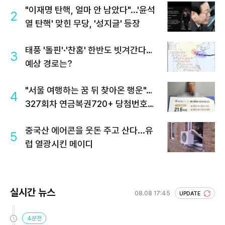
"이재명 탄핵, 얼마 안 남았다"...'윤석
2
열 탄핵' 맞힌 무당, '성지글' 등장
태풍 '돌핀'·'찬홈' 한반도 빗겨간다…
3
예상 경로는?
"서울 여행하는 꿈 뒤 찾아온 행운"…
4
327회차 연금복권720+ 당첨번호조
회 주목
중국산 에어콘을 웃돈 주고 산다...유
5
럽 열광시킨 메이디
실시간 뉴스
08.08 17:45
UPDATE
4분전