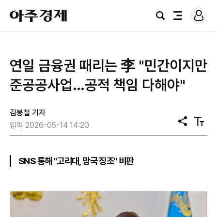
로
아
그
검
전
주
인
색
체
경
메
제
뉴
연일 금융권 때리는 李 "민간이지만
준공공사업…공적 책임 다해야"
김봉철 기자
공
텍
입력 2026-05-14 14:20
유
스
트
크
기
SNS 통해 "고리대, 망국 징조" 비판