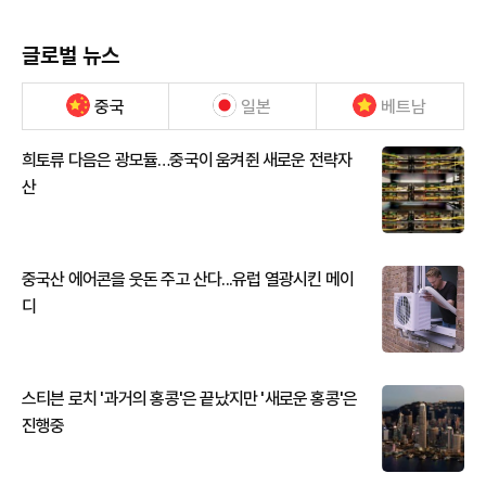
글로벌 뉴스
중국
일본
베트남
희토류 다음은 광모듈…중국이 움켜쥔 새로운 전략자
산
중국산 에어콘을 웃돈 주고 산다...유럽 열광시킨 메이
디
스티븐 로치 '과거의 홍콩'은 끝났지만 '새로운 홍콩'은
진행중