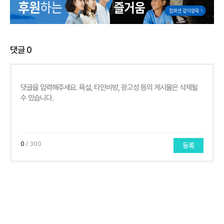
댓글
0
0
/ 300
등록