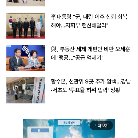
李대통령 "군, 내란 이후 신뢰 회복
해야…지휘부 헌신해달라"
與, 부동산 세제 개편안 비판 오세훈
에 '맹공'…"공급 억제기"
합수본, 선관위 9곳 추가 압색…강남
·서초도 '투표율 허위 입력' 정황
더보기
arrow_forward_ios