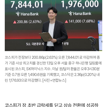
코스피가 전장보다 200.86p(2.63%) 오른 7,844.01 로 마감하며 종
가 기준 사상 최고치를 경신한 13일 오후 서울 중구 하나은행 딜링룸에
표시된 코스피, SK하이닉스 지수. 이날 원/달러 환율은 오후3시30분
기준 0.7원 오른 1,490.6원을 기록했고, 코스닥은 2.36p(0.20%) 내
린 1,176.93으로 마감했다. [사진=연합뉴스]
코스피가 장 초반 급락세를 딛고 상승 전환에 성공하