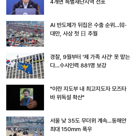
4개면 특별재난지역 선포
AI 반도체가 뒤집은 수출 순위…韓·
대만, 사상 첫 日 추월
경찰, 9월부터 '제 가족 사건' 못 맡는
다…수사인력 881명 보강
"이란 지도부 내 최고지도자 모즈타
바 위독설 확산"
서울 낮 35도 무더위 계속…동해안
최대 150㎜ 폭우