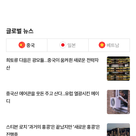
글로벌 뉴스
중국
일본
베트남
희토류 다음은 광모듈…중국이 움켜쥔 새로운 전략자
산
중국산 에어콘을 웃돈 주고 산다...유럽 열광시킨 메이
디
스티븐 로치 '과거의 홍콩'은 끝났지만 '새로운 홍콩'은
진행중