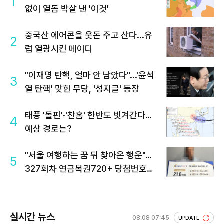
1
없이 열돔 박살 낸 '이것'
중국산 에어콘을 웃돈 주고 산다...유
2
럽 열광시킨 메이디
"이재명 탄핵, 얼마 안 남았다"...'윤석
3
열 탄핵' 맞힌 무당, '성지글' 등장
태풍 '돌핀'·'찬홈' 한반도 빗겨간다…
4
예상 경로는?
"서울 여행하는 꿈 뒤 찾아온 행운"…
5
327회차 연금복권720+ 당첨번호조
회 주목
실시간 뉴스
08.08 07:45
UPDATE