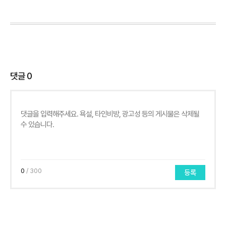
댓글
0
0
/ 300
등록