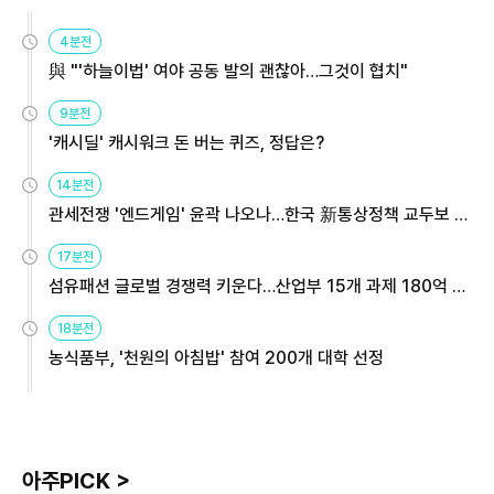
4분전
與 "'하늘이법' 여야 공동 발의 괜찮아…그것이 협치"
9분전
'캐시딜' 캐시워크 돈 버는 퀴즈, 정답은?
14분전
관세전쟁 '엔드게임' 윤곽 나오나…한국 新통상정책 교두보 활
용해야
17분전
섬유패션 글로벌 경쟁력 키운다…산업부 15개 과제 180억 지
원
18분전
농식품부, '천원의 아침밥' 참여 200개 대학 선정
아주PICK >