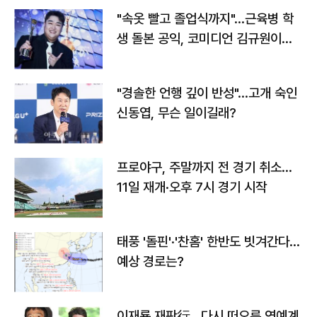
"속옷 빨고 졸업식까지"…근육병 학
생 돌본 공익, 코미디언 김규원이었
다
"경솔한 언행 깊이 반성"…고개 숙인
신동엽, 무슨 일이길래?
프로야구, 주말까지 전 경기 취소…
11일 재개·오후 7시 경기 시작
태풍 '돌핀'·'찬홈' 한반도 빗겨간다…
예상 경로는?
이재룡 재판行…다시 떠오른 연예계