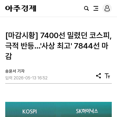
로
아
그
검
전
주
인
색
체
경
메
제
뉴
[마감시황] 7400선 밀렸던 코스피,
극적 반등…'사상 최고' 7844선 마
감
송윤서 기자
공
텍
입력 2026-05-13 16:52
유
스
트
크
기