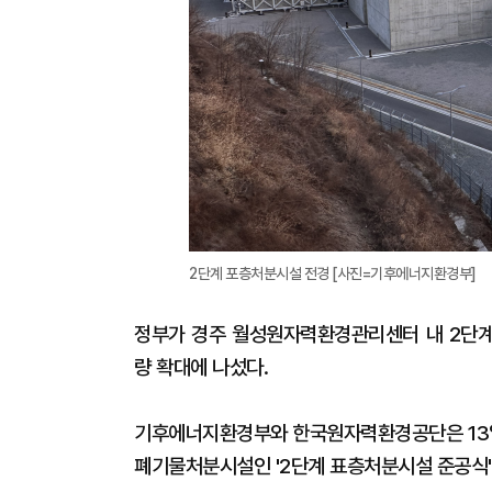
2단계 포층처분시설 전경 [사진=기후에너지환경부]
정부가 경주 월성원자력환경관리센터 내 2단계
량 확대에 나섰다.
기후에너지환경부와 한국원자력환경공단은 13
폐기물처분시설인 '2단계 표층처분시설 준공식'