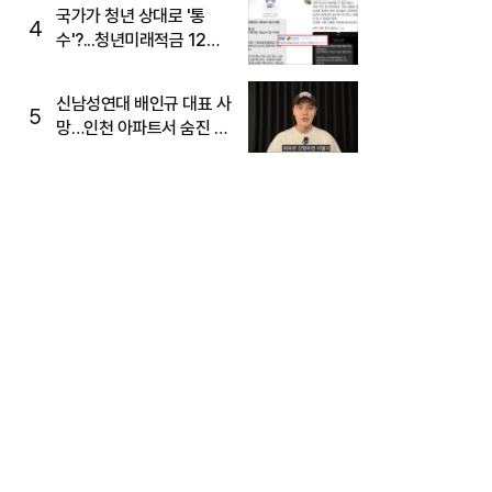
주목
국가가 청년 상대로 '통
4
수'?...청년미래적금 12%
준다더니 "응, 오류야"
신남성연대 배인규 대표 사
5
망…인천 아파트서 숨진 채
발견