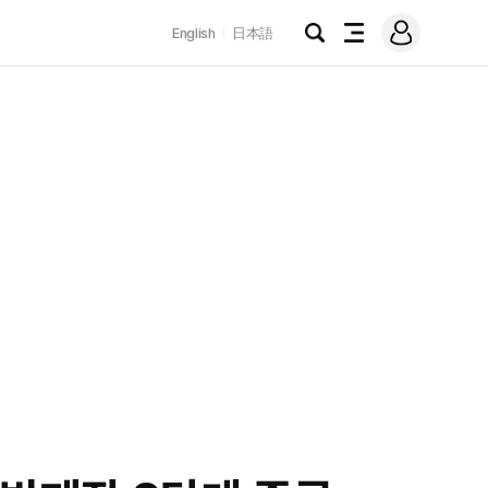
로
English
日本語
그
검
전
인
색
체
메
뉴