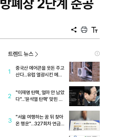
 방폐장 2단계 준공
공
프
텍
유
린
스
트
트
크
기
트렌드 뉴스
중국산 에어콘을 웃돈 주고
1
산다...유럽 열광시킨 메이
디
"이재명 탄핵, 얼마 안 남았
2
다"...'윤석열 탄핵' 맞힌 무
당, '성지글' 등장
"서울 여행하는 꿈 뒤 찾아
3
온 행운"…327회차 연금
복권720+ 당첨번호조회