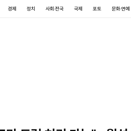
경제
정치
사회·전국
국제
포토
문화·연예