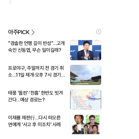
아주PICK
"경솔한 언행 깊이 반성"…고개
숙인 신동엽, 무슨 일이길래?
프로야구, 주말까지 전 경기 취
소…11일 재개·오후 7시 경기
시작
태풍 '돌핀'·'찬홈' 한반도 빗겨
간다…예상 경로는?
이재룡 재판行…다시 떠오른
연예계 '사고 후 미조치' 사례