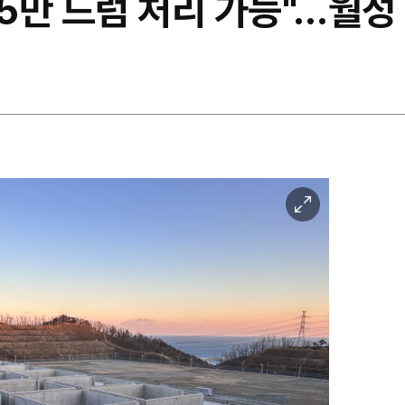
.5만 드럼 처리 가능"…월성
이
미
지
확
대