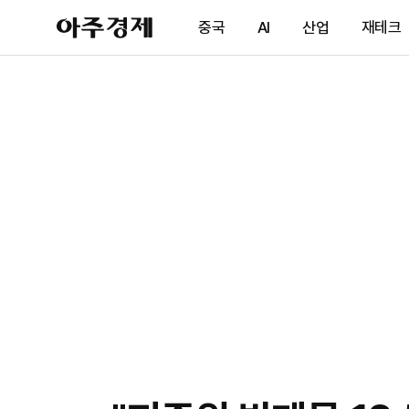
아
중국
AI
산업
재테크
주
경
제