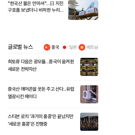
"한국산 물은 안마셔"…日 지진
구호품 보냈더니 비하한 누리
꾼
글로벌 뉴스
중국
일본
베트남
희토류 다음은 광모듈…중국이 움켜쥔
새로운 전략자산
중국산 에어콘을 웃돈 주고 산다...유럽
열광시킨 메이디
스티븐 로치 '과거의 홍콩'은 끝났지만
'새로운 홍콩'은 진행중