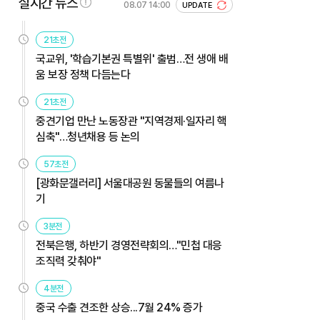
실시간 뉴스
08.07 14:00
UPDATE
21초전
국교위, '학습기본권 특별위' 출범…전 생애 배
움 보장 정책 다듬는다
21초전
중견기업 만난 노동장관 "지역경제·일자리 핵
심축"…청년채용 등 논의
57초전
[광화문갤러리] 서울대공원 동물들의 여름나
기
3분전
전북은행, 하반기 경영전략회의…"민첩 대응
조직력 갖춰야"
4분전
중국 수출 견조한 상승...7월 24% 증가