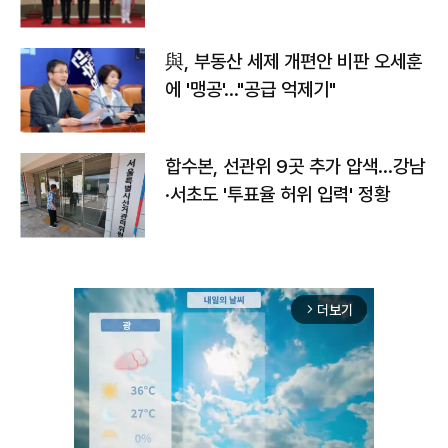
與, 부동산 세제 개편안 비판 오세훈
에 '맹공'…"공급 억제기"
합수본, 선관위 9곳 추가 압색…강남
·서초도 '투표율 허위 입력' 정황
더보기
arrow_forward_ios