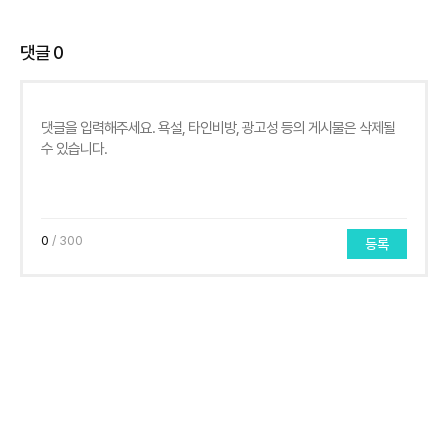
댓글
0
0
/ 300
등록