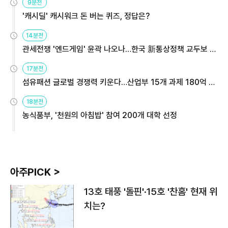
9분전
'캐시딜' 캐시워크 돈 버는 퀴즈, 정답은?
14분전
관세전쟁 '엔드게임' 윤곽 나오나…한국 新통상정책 교두보 활
용해야
17분전
섬유패션 글로벌 경쟁력 키운다…산업부 15개 과제 180억 지
원
18분전
농식품부, '천원의 아침밥' 참여 200개 대학 선정
아주PICK >
13호 태풍 '돌핀'·15호 '찬홈' 현재 위
치는?