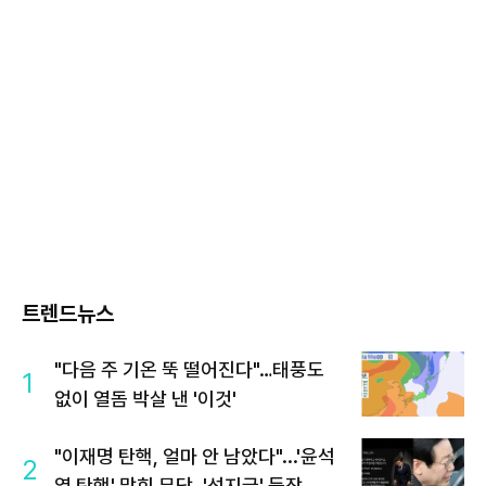
트렌드뉴스
"다음 주 기온 뚝 떨어진다"…태풍도
1
없이 열돔 박살 낸 '이것'
"이재명 탄핵, 얼마 안 남았다"...'윤석
2
열 탄핵' 맞힌 무당, '성지글' 등장