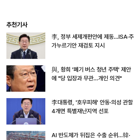
추천기사
李, 정부 세제개편안에 제동…ISA·주
가누르기안 재검토 지시
與, 황희 '폐기 버스 청년 주택' 제안
에 "당 입장과 무관…개인 의견"
李대통령, '호우피해' 안동·의성 관할
4개면 특별재난지역 선포
AI 반도체가 뒤집은 수출 순위…韓·