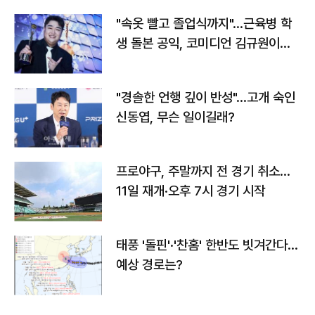
"속옷 빨고 졸업식까지"…근육병 학
생 돌본 공익, 코미디언 김규원이었
다
"경솔한 언행 깊이 반성"…고개 숙인
신동엽, 무슨 일이길래?
프로야구, 주말까지 전 경기 취소…
11일 재개·오후 7시 경기 시작
태풍 '돌핀'·'찬홈' 한반도 빗겨간다…
예상 경로는?