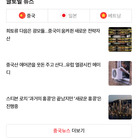
글로벌 뉴스
중국
일본
베트남
희토류 다음은 광모듈…중국이 움켜쥔 새로운 전략자
산
중국산 에어콘을 웃돈 주고 산다...유럽 열광시킨 메이
디
스티븐 로치 '과거의 홍콩'은 끝났지만 '새로운 홍콩'은
진행중
중국뉴스
더보기