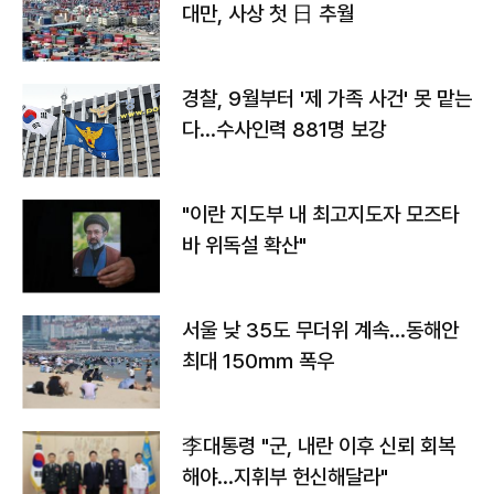
대만, 사상 첫 日 추월
경찰, 9월부터 '제 가족 사건' 못 맡는
다…수사인력 881명 보강
"이란 지도부 내 최고지도자 모즈타
바 위독설 확산"
서울 낮 35도 무더위 계속…동해안
최대 150㎜ 폭우
李대통령 "군, 내란 이후 신뢰 회복
해야…지휘부 헌신해달라"