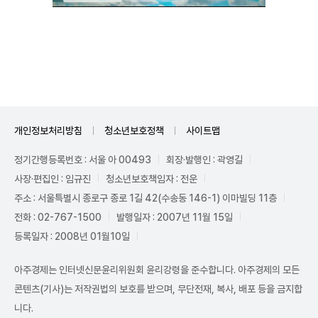
Unmute
개인정보처리방침
청소년보호정책
사이트맵
정기간행등록번호 : 서울 아 00493
회장·발행인 : 곽영길
사장·편집인 : 임규진
청소년보호책임자 : 전운
주소 : 서울특별시 종로구 종로 1길 42(수송동 146-1) 이마빌딩 11층
전화 : 02-767-1500
발행일자 : 2007년 11월 15일
등록일자 : 2008년 01월10일
아주경제는 인터넷신문윤리위원회 윤리강령을 준수합니다. 아주경제의 모든
콘텐츠(기사)는 저작권법의 보호를 받으며, 무단전재, 복사, 배포 등을 금지합
니다.