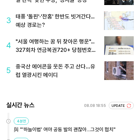
태풍 '돌핀'·'찬홈' 한반도 빗겨간다…
3
예상 경로는?
"서울 여행하는 꿈 뒤 찾아온 행운"…
4
327회차 연금복권720+ 당첨번호조
회 주목
중국산 에어콘을 웃돈 주고 산다...유
5
럽 열광시킨 메이디
실시간 뉴스
08.08 18:55
UPDATE
4분전
與 "'하늘이법' 여야 공동 발의 괜찮아…그것이 협치"