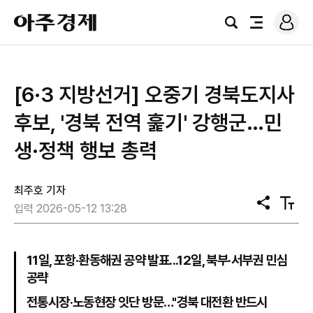
로
아
그
검
전
주
인
색
체
경
메
제
뉴
[6·3 지방선거] 오중기 경북도지사
후보, '경북 전역 훑기' 강행군…민
생·정책 행보 총력
최주호 기자
공
텍
입력 2026-05-12 13:28
유
스
트
크
기
11일, 포항·환동해권 공약 발표...12일, 북부·서부권 민심
공략
전통시장·노동현장 잇단 방문…"경북 대전환 반드시