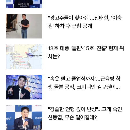
"광고주들이 찾아줘"…진태현, '이숙
캠' 하차 후 근황 공개
13호 태풍 '돌핀'·15호 '찬홈' 현재 위
치는?
"속옷 빨고 졸업식까지"…근육병 학
생 돌본 공익, 코미디언 김규원이었
다
"경솔한 언행 깊이 반성"…고개 숙인
신동엽, 무슨 일이길래?