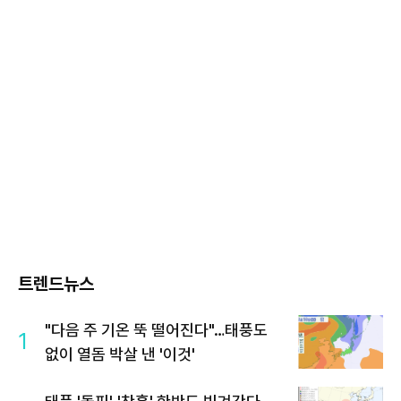
트렌드뉴스
"다음 주 기온 뚝 떨어진다"…태풍도
1
없이 열돔 박살 낸 '이것'