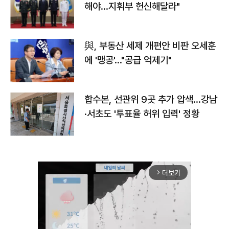
해야…지휘부 헌신해달라"
與, 부동산 세제 개편안 비판 오세훈
에 '맹공'…"공급 억제기"
합수본, 선관위 9곳 추가 압색…강남
·서초도 '투표율 허위 입력' 정황
더보기
arrow_forward_ios