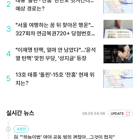
태풍 '돌핀'·'찬홈' 한반도 빗겨간다…
2
예상 경로는?
"서울 여행하는 꿈 뒤 찾아온 행운"…
3
327회차 연금복권720+ 당첨번호조
회 주목
"이재명 탄핵, 얼마 안 남았다"...'윤석
4
열 탄핵' 맞힌 무당, '성지글' 등장
13호 태풍 '돌핀'·15호 '찬홈' 현재 위
5
치는?
실시간 뉴스
08.09 04:56
UPDATE
4분전
與 "'하늘이법' 여야 공동 발의 괜찮아…그것이 협치"