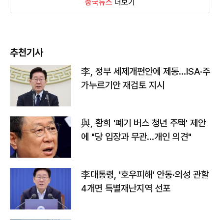
중국뉴스
더보기
추천기사
李, 정부 세제개편안에 제동…ISA·주
가누르기안 재검토 지시
與, 황희 '폐기 버스 청년 주택' 제안
에 "당 입장과 무관…개인 의견"
李대통령, '호우피해' 안동·의성 관할
4개면 특별재난지역 선포