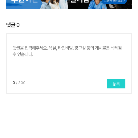
댓글
0
0
/ 300
등록