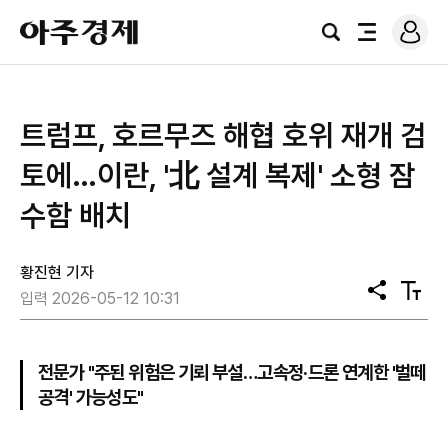
로
아
그
검
전
주
인
색
체
경
메
제
뉴
트럼프, 호르무즈 해협 호위 재개 검
토에…이란, '北 설계 복제' 소형 잠
수함 배치
황진현 기자
공
텍
입력 2026-05-12 10:31
유
스
트
크
기
전문가 "주된 위험은 기뢰 부설…고속정·드론 연계한 '벌떼
공격' 가능성도"