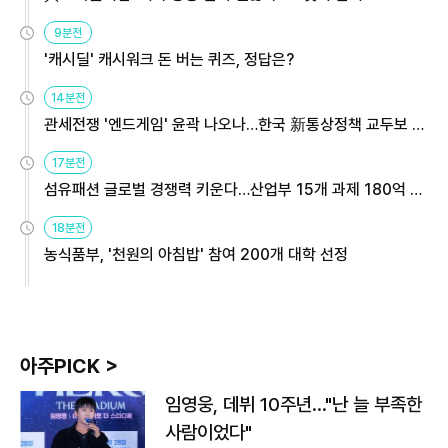
9분전
'캐시딜' 캐시워크 돈 버는 퀴즈, 정답은?
14분전
관세전쟁 '엔드게임' 윤곽 나오나…한국 新통상정책 교두보 활
용해야
17분전
섬유패션 글로벌 경쟁력 키운다…산업부 15개 과제 180억 지
원
18분전
농식품부, '천원의 아침밥' 참여 200개 대학 선정
아주PICK >
임영웅, 데뷔 10주년…"난 늘 부족한
사람이었다"