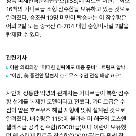
영국 국제전략문제연구소(IISS)에 따르면 이란은 최소
16척의 가디르급 소형 잠수함을 보유하고 있는 것으로
알려졌다. 승조원 10명 미만이 탑승하는 이 잠수함은
어뢰 2발 또는 중국산 C-704 대함 순항미사일 2발을
탑재할 수 있다.
관련기사
이란 의회의장 "어떠한 침략에도 대응 준비"…트럼프 압박에 맞불
"이란, 美 종전안 답변서 호르무즈 주권·전쟁 배상 요구"
사안에 정통한 익명의 관계자는 가디르급이 북한 잠수
함 설계를 복제한 모델이라고 전했다. 가디르급은 수
심이 얕은 호르무즈 해협 지형에 맞춰 설계된 것으로
알려졌다. 배수량은 115t에 불과해 미 해군의 로스앤
젤레스급 공격 잠수함(6000t급)이나 이란이 보유했
던 옛 소련제 킬로급 잠수함(2000t급)보다 훨씬 작