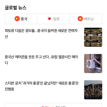
글로벌 뉴스
중국
일본
베트남
희토류 다음은 광모듈…중국이 움켜쥔 새로운 전략자
산
중국산 에어콘을 웃돈 주고 산다...유럽 열광시킨 메이
디
스티븐 로치 '과거의 홍콩'은 끝났지만 '새로운 홍콩'은
진행중