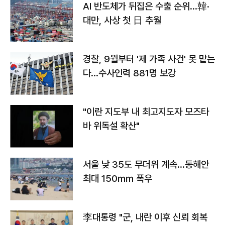
AI 반도체가 뒤집은 수출 순위…韓·
대만, 사상 첫 日 추월
경찰, 9월부터 '제 가족 사건' 못 맡는
다…수사인력 881명 보강
"이란 지도부 내 최고지도자 모즈타
바 위독설 확산"
서울 낮 35도 무더위 계속…동해안
최대 150㎜ 폭우
李대통령 "군, 내란 이후 신뢰 회복