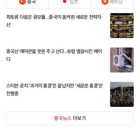
중국
일본
베트남
희토류 다음은 광모듈…중국이 움켜쥔 새로운 전략자
산
중국산 에어콘을 웃돈 주고 산다...유럽 열광시킨 메이
디
스티븐 로치 '과거의 홍콩'은 끝났지만 '새로운 홍콩'은
진행중
중국뉴스
더보기