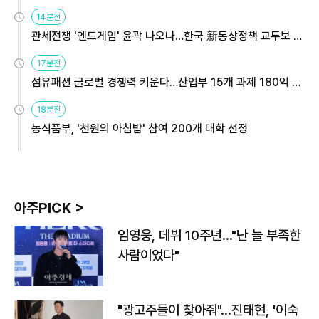
14분전
관세전쟁 '엔드게임' 윤곽 나오나…한국 新통상정책 교두보 활
용해야
17분전
섬유패션 글로벌 경쟁력 키운다…산업부 15개 과제 180억 지
원
18분전
농식품부, '천원의 아침밥' 참여 200개 대학 선정
아주PICK >
임영웅, 데뷔 10주년…"난 늘 부족한
사람이었다"
"광고주들이 찾아줘"…진태현, '이숙