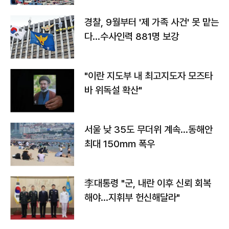
경찰, 9월부터 '제 가족 사건' 못 맡는
다…수사인력 881명 보강
"이란 지도부 내 최고지도자 모즈타
바 위독설 확산"
서울 낮 35도 무더위 계속…동해안
최대 150㎜ 폭우
李대통령 "군, 내란 이후 신뢰 회복
해야…지휘부 헌신해달라"