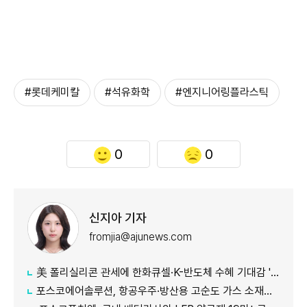
#롯데케미칼
#석유화학
#엔지니어링플라스틱
0
0
신지아 기자
fromjia@ajunews.com
美 폴리실리콘 관세에 한화큐셀·K-반도체 수혜 기대감 '쑥'
포스코에어솔루션, 항공우주·방산용 고순도 가스 소재분야 글로벌 인증 획득