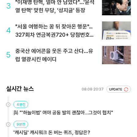
"이재명 탄핵, 얼마 안 남았다"...'윤석
3
열 탄핵' 맞힌 무당, '성지글' 등장
"서울 여행하는 꿈 뒤 찾아온 행운"…
4
327회차 연금복권720+ 당첨번호조
회 주목
중국산 에어콘을 웃돈 주고 산다...유
5
럽 열광시킨 메이디
실시간 뉴스
08.08 20:37
UPDATE
4분전
與 "'하늘이법' 여야 공동 발의 괜찮아…그것이 협치"
9분전
'캐시딜' 캐시워크 돈 버는 퀴즈, 정답은?