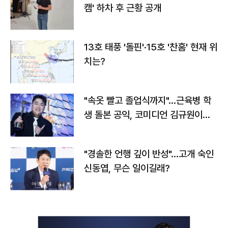
캠' 하차 후 근황 공개
13호 태풍 '돌핀'·15호 '찬홈' 현재 위
치는?
"속옷 빨고 졸업식까지"…근육병 학
생 돌본 공익, 코미디언 김규원이었
다
"경솔한 언행 깊이 반성"…고개 숙인
신동엽, 무슨 일이길래?