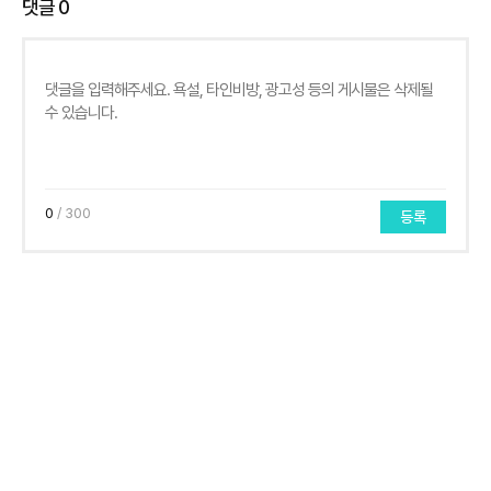
댓글
0
0
/ 300
등록