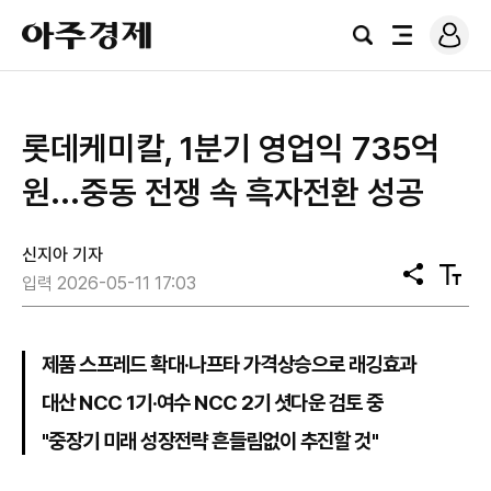
로
아
그
검
전
주
인
색
체
경
메
제
뉴
롯데케미칼, 1분기 영업익 735억
원...중동 전쟁 속 흑자전환 성공
신지아 기자
공
텍
입력 2026-05-11 17:03
유
스
트
크
기
제품 스프레드 확대·나프타 가격상승으로 래깅효과
대산 NCC 1기·여수 NCC 2기 셧다운 검토 중
"중장기 미래 성장전략 흔들림없이 추진할 것"