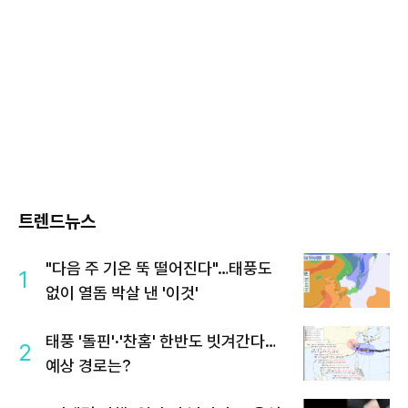
트렌드뉴스
"다음 주 기온 뚝 떨어진다"…태풍도
1
없이 열돔 박살 낸 '이것'
태풍 '돌핀'·'찬홈' 한반도 빗겨간다…
2
예상 경로는?