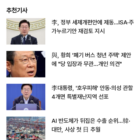
추천기사
李, 정부 세제개편안에 제동…ISA·주
가누르기안 재검토 지시
與, 황희 '폐기 버스 청년 주택' 제안
에 "당 입장과 무관…개인 의견"
李대통령, '호우피해' 안동·의성 관할
4개면 특별재난지역 선포
AI 반도체가 뒤집은 수출 순위…韓·
대만, 사상 첫 日 추월