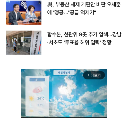
與, 부동산 세제 개편안 비판 오세훈
에 '맹공'…"공급 억제기"
합수본, 선관위 9곳 추가 압색…강남
·서초도 '투표율 허위 입력' 정황
더보기
arrow_forward_ios