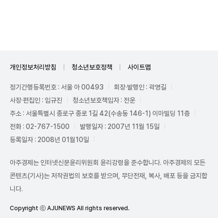
Unmute
개인정보처리방침
청소년보호정책
사이트맵
정기간행등록번호 : 서울 아 00493
회장·발행인 : 곽영길
사장·편집인 : 임규진
청소년보호책임자 : 전운
주소 : 서울특별시 종로구 종로 1길 42(수송동 146-1) 이마빌딩 11층
전화 : 02-767-1500
발행일자 : 2007년 11월 15일
등록일자 : 2008년 01월10일
아주경제는 인터넷신문윤리위원회 윤리강령을 준수합니다. 아주경제의 모든
콘텐츠(기사)는 저작권법의 보호를 받으며, 무단전재, 복사, 배포 등을 금지합
니다.
Copyright ⓒ AJUNEWS All rights reserved.