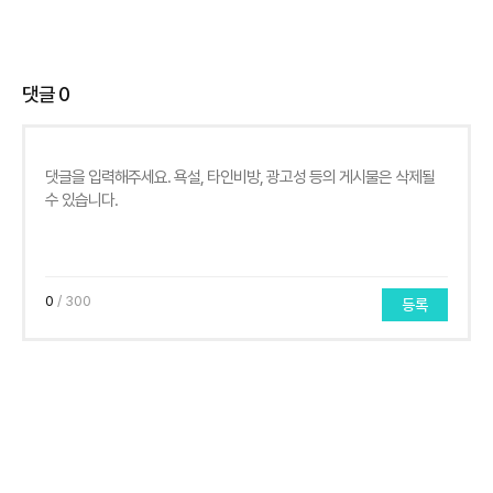
댓글
0
0
/ 300
등록