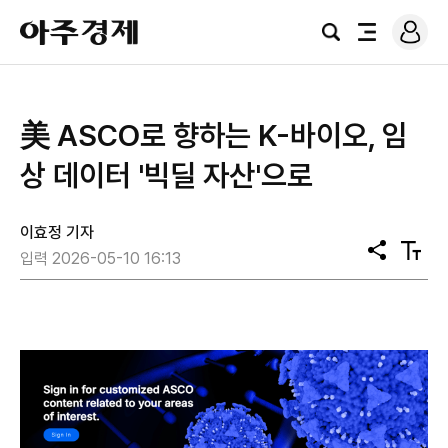
로
아
그
검
전
주
인
색
체
경
메
제
뉴
美 ASCO로 향하는 K-바이오, 임
상 데이터 '빅딜 자산'으로
이효정 기자
공
텍
입력 2026-05-10 16:13
유
스
트
크
기