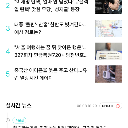
"이재명 탄핵, 얼마 안 남았다"...'윤석
2
열 탄핵' 맞힌 무당, '성지글' 등장
태풍 '돌핀'·'찬홈' 한반도 빗겨간다…
3
예상 경로는?
"서울 여행하는 꿈 뒤 찾아온 행운"…
4
327회차 연금복권720+ 당첨번호조
회 주목
중국산 에어콘을 웃돈 주고 산다...유
5
럽 열광시킨 메이디
실시간 뉴스
08.08 18:20
UPDATE
4분전
與 "'하늘이법' 여야 공동 발의 괜찮아…그것이 협치"