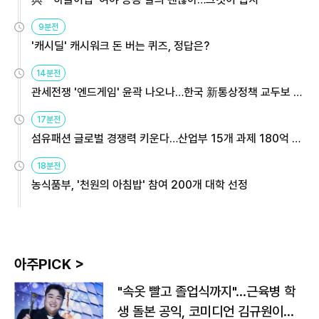
9분전
'캐시딜' 캐시워크 돈 버는 퀴즈, 정답은?
14분전
관세전쟁 '엔드게임' 윤곽 나오나…한국 新통상정책 교두보 활
용해야
17분전
섬유패션 글로벌 경쟁력 키운다…산업부 15개 과제 180억 지
원
18분전
농식품부, '천원의 아침밥' 참여 200개 대학 선정
아주PICK >
"속옷 빨고 졸업식까지"…근육병 학
생 돌본 공익, 코미디언 김규원이었