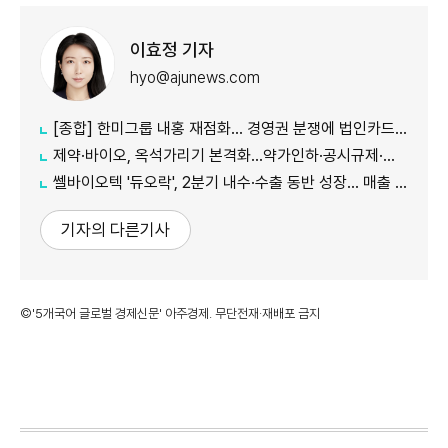
이효정 기자
hyo@ajunews.com
[종합] 한미그룹 내홍 재점화… 경영권 분쟁에 법인카드 의혹까지 '악재 지속'
제약·바이오, 옥석가리기 본격화…약가인하·공시규제·투자위축까지 '삼중고'
쎌바이오텍 '듀오락', 2분기 내수·수출 동반 성장… 매출 158억원
기자의 다른기사
©'5개국어 글로벌 경제신문' 아주경제. 무단전재·재배포 금지