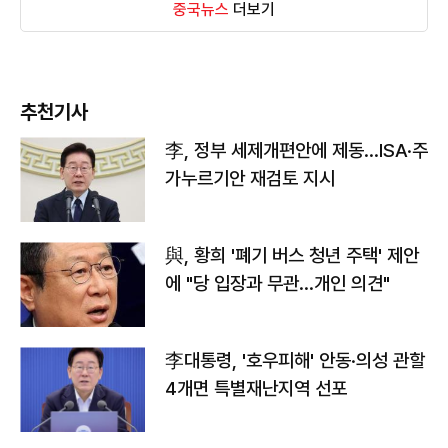
중국뉴스
더보기
추천기사
李, 정부 세제개편안에 제동…ISA·주
가누르기안 재검토 지시
與, 황희 '폐기 버스 청년 주택' 제안
에 "당 입장과 무관…개인 의견"
李대통령, '호우피해' 안동·의성 관할
4개면 특별재난지역 선포