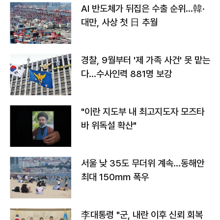
AI 반도체가 뒤집은 수출 순위…韓·
대만, 사상 첫 日 추월
경찰, 9월부터 '제 가족 사건' 못 맡는
다…수사인력 881명 보강
"이란 지도부 내 최고지도자 모즈타
바 위독설 확산"
서울 낮 35도 무더위 계속…동해안
최대 150㎜ 폭우
李대통령 "군, 내란 이후 신뢰 회복