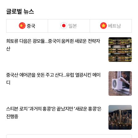
글로벌 뉴스
중국
일본
베트남
희토류 다음은 광모듈…중국이 움켜쥔 새로운 전략자
산
중국산 에어콘을 웃돈 주고 산다...유럽 열광시킨 메이
디
스티븐 로치 '과거의 홍콩'은 끝났지만 '새로운 홍콩'은
진행중