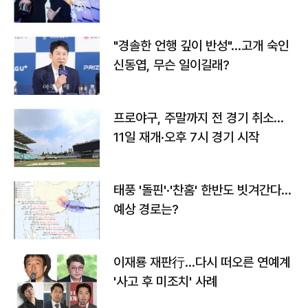
다
"경솔한 언행 깊이 반성"…고개 숙인
신동엽, 무슨 일이길래?
프로야구, 주말까지 전 경기 취소…
11일 재개·오후 7시 경기 시작
태풍 '돌핀'·'찬홈' 한반도 빗겨간다…
예상 경로는?
이재룡 재판行…다시 떠오른 연예계
'사고 후 미조치' 사례