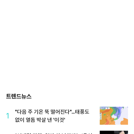
트렌드뉴스
"다음 주 기온 뚝 떨어진다"…태풍도
1
없이 열돔 박살 낸 '이것'