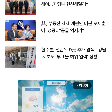
해야…지휘부 헌신해달라"
與, 부동산 세제 개편안 비판 오세훈
에 '맹공'…"공급 억제기"
합수본, 선관위 9곳 추가 압색…강남
·서초도 '투표율 허위 입력' 정황
더보기
arrow_forward_ios