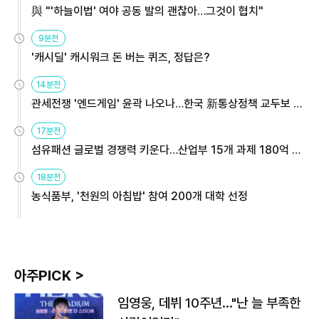
與 "'하늘이법' 여야 공동 발의 괜찮아…그것이 협치"
9분전
'캐시딜' 캐시워크 돈 버는 퀴즈, 정답은?
14분전
관세전쟁 '엔드게임' 윤곽 나오나…한국 新통상정책 교두보 활
용해야
17분전
섬유패션 글로벌 경쟁력 키운다…산업부 15개 과제 180억 지
원
18분전
농식품부, '천원의 아침밥' 참여 200개 대학 선정
아주PICK >
임영웅, 데뷔 10주년…"난 늘 부족한