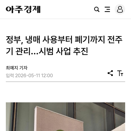
로
아
그
검
전
주
인
색
체
경
메
제
뉴
정부, 냉매 사용부터 폐기까지 전주
기 관리...시범 사업 추진
최예지 기자
공
텍
입력 2026-05-11 12:00
유
스
트
크
기