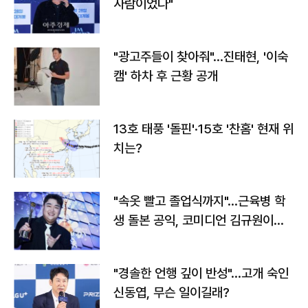
사람이었다"
"광고주들이 찾아줘"…진태현, '이숙
캠' 하차 후 근황 공개
13호 태풍 '돌핀'·15호 '찬홈' 현재 위
치는?
"속옷 빨고 졸업식까지"…근육병 학
생 돌본 공익, 코미디언 김규원이었
다
"경솔한 언행 깊이 반성"…고개 숙인
신동엽, 무슨 일이길래?