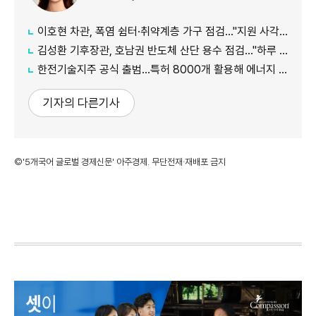
이호현 차관, 폭염 쉼터·취약계층 가구 점검…"지원 사각지대 최소화"
김성환 기후장관, 호남권 반도체 산단 용수 점검…"하루 30만t 재이용수 공급"
한전기술지주 공식 출범…특허 8000개 활용해 에너지 유니콘 키운다
기자의 다른기사
©'5개국어 글로벌 경제신문' 아주경제. 무단전재·재배포 금지