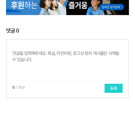
댓글
0
0
/ 300
등록