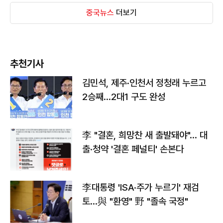
중국뉴스
더보기
추천기사
김민석, 제주·인천서 정청래 누르고
2승째…2대1 구도 완성
李 "결혼, 희망찬 새 출발돼야"… 대
출·청약 '결혼 페널티' 손본다
李대통령 'ISA·주가 누르기' 재검
토…與 "환영" 野 "졸속 국정"