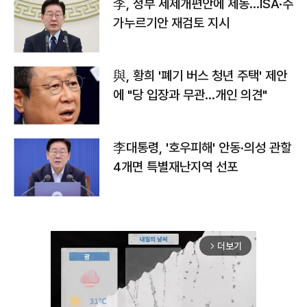
李, 정부 세제개편안에 제동…ISA·주
가누르기안 재검토 지시
與, 황희 '폐기 버스 청년 주택' 제안
에 "당 입장과 무관…개인 의견"
李대통령, '호우피해' 안동·의성 관할
4개면 특별재난지역 선포
더보기
arrow_forward_ios