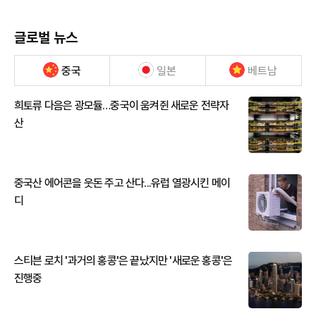
글로벌 뉴스
중국
일본
베트남
희토류 다음은 광모듈…중국이 움켜쥔 새로운 전략자
산
중국산 에어콘을 웃돈 주고 산다...유럽 열광시킨 메이
디
스티븐 로치 '과거의 홍콩'은 끝났지만 '새로운 홍콩'은
진행중