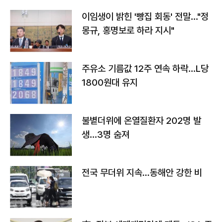
이임생이 밝힌 '빵집 회동' 전말…"정
몽규, 홍명보로 하라 지시"
주유소 기름값 12주 연속 하락…L당
1800원대 유지
불볕더위에 온열질환자 202명 발
생…3명 숨져
전국 무더위 지속…동해안 강한 비