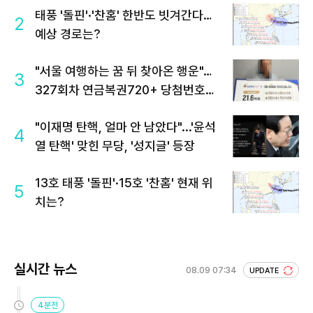
태풍 '돌핀'·'찬홈' 한반도 빗겨간다…
2
예상 경로는?
"서울 여행하는 꿈 뒤 찾아온 행운"…
3
327회차 연금복권720+ 당첨번호조
회 주목
"이재명 탄핵, 얼마 안 남았다"...'윤석
4
열 탄핵' 맞힌 무당, '성지글' 등장
13호 태풍 '돌핀'·15호 '찬홈' 현재 위
5
치는?
실시간 뉴스
08.09 07:34
UPDATE
4분전