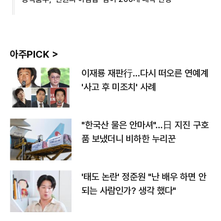
아주PICK >
이재룡 재판行…다시 떠오른 연예계
'사고 후 미조치' 사례
"한국산 물은 안마셔"…日 지진 구호
품 보냈더니 비하한 누리꾼
'태도 논란' 정준원 "난 배우 하면 안
되는 사람인가? 생각 했다"