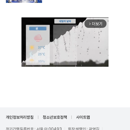
더보기
arrow_forward_ios
Unmute
개인정보처리방침
청소년보호정책
사이트맵
정기간행등록번호 : 서울 아 00493
회장·발행인 : 곽영길