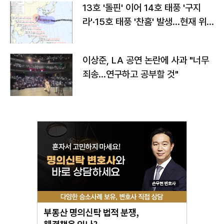
13호 '돌핀' 이어 14호 태풍 '구지
라'·15호 태풍 '찬홈' 발생…현재 위
치와 이동경로는?
이상준, LA 공연 논란에 사과 "너무
죄송…연구하고 공부할 것"