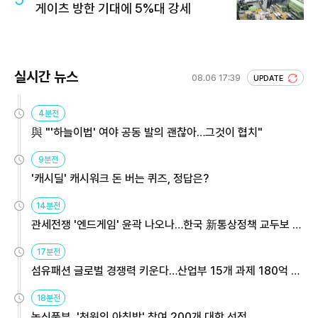
게이츠 방한 기대에 5%대 강세
실시간 뉴스
08.06 17:39
UPDATE
4분전
與 "'하늘이법' 여야 공동 발의 괜찮아…그것이 협치"
9분전
'캐시딜' 캐시워크 돈 버는 퀴즈, 정답은?
14분전
관세전쟁 '엔드게임' 윤곽 나오나…한국 新통상정책 교두보 활
용해야
17분전
섬유패션 글로벌 경쟁력 키운다…산업부 15개 과제 180억 지
원
18분전
농식품부, '천원의 아침밥' 참여 200개 대학 선정