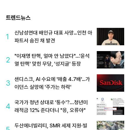
트렌드뉴스
신남성연대 배인규 대표 사망…인천 아
1
파트서 숨진 채 발견
"이재명 탄핵, 얼마 안 남았다"...'윤석
2
열 탄핵' 맞힌 무당, '성지글' 등장
샌디스크, AI 수요에 '매출 4.7배'…가
3
이던스 실망에 '주가는 하락'
국가가 청년 상대로 '통수'?...청년미
4
래적금 12% 준다더니 "응, 오류야"
두산에너빌리티, SMR 세제 지원·빌
5