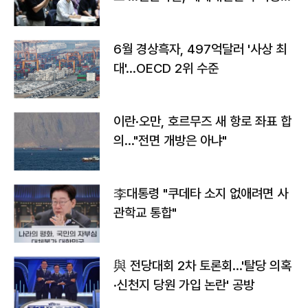
우려
6월 경상흑자, 497억달러 '사상 최
대'…OECD 2위 수준
이란·오만, 호르무즈 새 항로 좌표 합
의…"전면 개방은 아냐"
李대통령 "쿠데타 소지 없애려면 사
관학교 통합"
與 전당대회 2차 토론회…'탈당 의혹
·신천지 당원 가입 논란' 공방