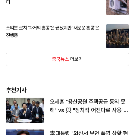
디
스티븐 로치 '과거의 홍콩'은 끝났지만 '새로운 홍콩'은
진행중
중국뉴스
더보기
추천기사
오세훈 "용산공원 주택공급 동의 못
해" vs 與 "정치적 어젠다로 사용"
맞불
李대통령 "외신서 보던 폭염 상황 현