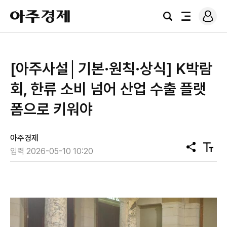
로
아
그
검
전
주
인
색
체
경
메
제
뉴
[아주사설│기본·원칙·상식] K박람
회, 한류 소비 넘어 산업 수출 플랫
폼으로 키워야
아주경제
공
텍
입력 2026-05-10 10:20
유
스
트
크
기