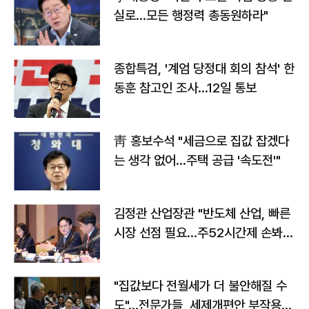
실로…모든 행정력 총동원하라"
종합특검, '계엄 당정대 회의 참석' 한
동훈 참고인 조사...12일 통보
靑 홍보수석 "세금으로 집값 잡겠다
는 생각 없어…주택 공급 '속도전'"
김정관 산업장관 "반도체 산업, 빠른
시장 선점 필요…주52시간제 손봐
야"
"집값보다 전월세가 더 불안해질 수
도"…전문가들, 세제개편안 부작용